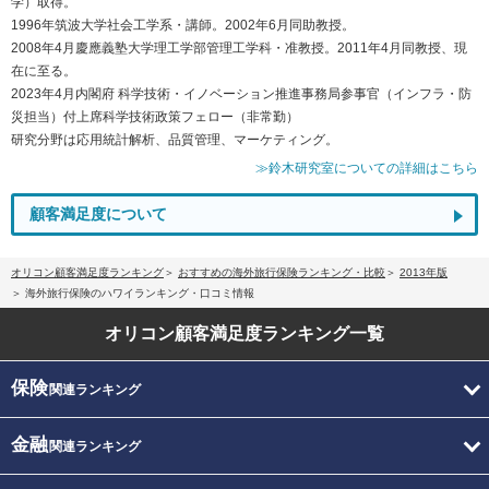
学）取得。
1996年筑波大学社会工学系・講師。2002年6月同助教授。
2008年4月慶應義塾大学理工学部管理工学科・准教授。2011年4月同教授、現
在に至る。
2023年4月内閣府 科学技術・イノベーション推進事務局参事官（インフラ・防
災担当）付上席科学技術政策フェロー（非常勤）
研究分野は応用統計解析、品質管理、マーケティング。
≫鈴木研究室についての詳細はこちら
顧客満足度について
オリコン顧客満足度ランキング
おすすめの海外旅行保険ランキング・比較
2013年版
海外旅行保険のハワイランキング・口コミ情報
オリコン顧客満足度
ランキング一覧
保険
関連ランキング
金融
関連ランキング