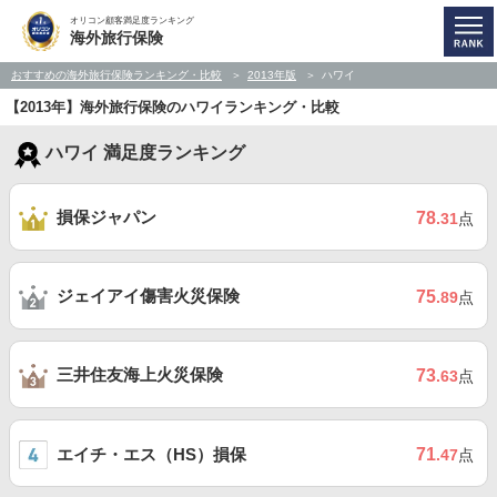
オリコン顧客満足度ランキング
海外旅行保険
おすすめの海外旅行保険ランキング・比較
2013年版
ハワイ
【2013年】海外旅行保険のハワイランキング・比較
ハワイ 満足度ランキング
損保ジャパン
78
.31
点
ジェイアイ傷害火災保険
75
.89
点
三井住友海上火災保険
73
.63
点
エイチ・エス（HS）損保
71
.47
点