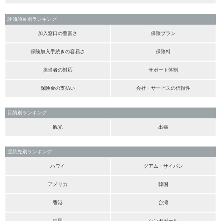
評価項目別ランキング
加入窓口の豊富さ
保険プラン
保険加入手続きの容易さ
保険料
担当者の対応
サポート体制
保険金の支払い
会社・サービスの信頼性
目的別ランキング
観光
出張
渡航先別ランキング
ハワイ
グアム・サイパン
アメリカ
韓国
香港
台湾
中国
シンガポール