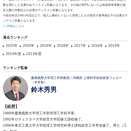
数を満たした企業のみランクイン対象となります。その他の部門においては有効回答者数が規
定人数の半数以上の企業がランクイン対象となります。
※総合得点が60.00点以上で、他人に薦めたくないと回答した人の割合が基準値以下の企業がラ
ンクイン対象となります。
≫ 詳細はこちら
過去ランキング
2025年
2020年
2019年
2018年
2017年
2016年
2015年
2014年度
2013年度
ランキング監修
慶應義塾大学理工学部教授／内閣府 上席科学技術政策フェロー
（非常勤）
鈴木秀男
【経歴】
1989年慶應義塾大学理工学部管理工学科卒業。
1992年ロチェスター大学経営大学院修士課程修了。
1996年東京工業大学大学院理工学研究科博士課程経営工学専攻修了。博士（工