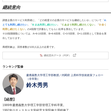
継続意向
調査企業のサービス利用者に、「どの程度その企業のサービスを継続したいか」について「
A:
とても利用し続けたい
」「
B:まあ利用し続けたい
」「
C:あまり利用し続けたくない
」「
D:全く
利用し続けたくない
」の4段階で評価をしてもらい比率を算出しています。
※10段階聴取については、A=9-10回答、B=6-8回答、C=3-5回答、D=1-2回答として割合を算
出しております。
商標対象は、回答者数が100人以上の企業です。
継続意向データ（PDF）
ランキング監修
慶應義塾大学理工学部教授／内閣府 上席科学技術政策フェロー
（非常勤）
鈴木秀男
【経歴】
1989年慶應義塾大学理工学部管理工学科卒業。
1992年ロチェスター大学経営大学院修士課程修了。