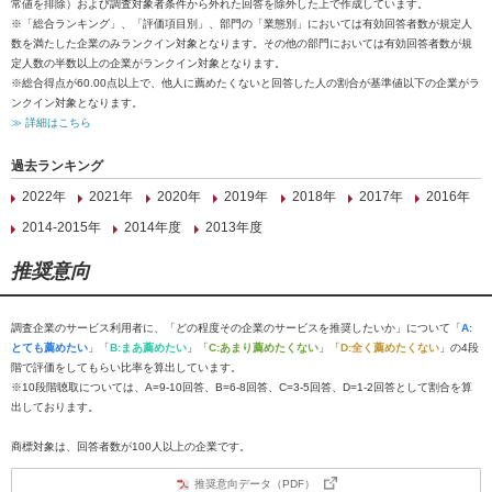
常値を排除）および調査対象者条件から外れた回答を除外した上で作成しています。
※「総合ランキング」、「評価項目別」、部門の「業態別」においては有効回答者数が規定人
数を満たした企業のみランクイン対象となります。その他の部門においては有効回答者数が規
定人数の半数以上の企業がランクイン対象となります。
※総合得点が60.00点以上で、他人に薦めたくないと回答した人の割合が基準値以下の企業がラ
ンクイン対象となります。
≫ 詳細はこちら
過去ランキング
2022年
2021年
2020年
2019年
2018年
2017年
2016年
2014-2015年
2014年度
2013年度
推奨意向
調査企業のサービス利用者に、「どの程度その企業のサービスを推奨したいか」について「
A:
とても薦めたい
」「
B:まあ薦めたい
」「
C:あまり薦めたくない
」「
D:全く薦めたくない
」の4段
階で評価をしてもらい比率を算出しています。
※10段階聴取については、A=9-10回答、B=6-8回答、C=3-5回答、D=1-2回答として割合を算
出しております。
商標対象は、回答者数が100人以上の企業です。
推奨意向データ（PDF）