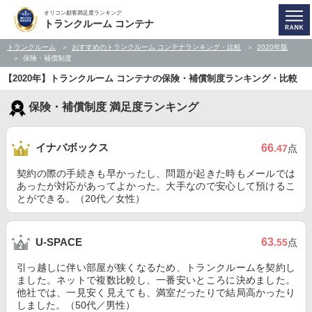
オリコン顧客満足度ランキング
トランクルーム コンテナ
トランクルーム
おすすめのトランクルーム コンテナランキング・比較
2020年版
保険・補償制度
【2020年】トランクルーム コンテナの保険・補償制度ランキング・比較
保険・補償制度 満足度ランキング
イナバボックス
66
.47
点
契約の際の手続きも早かったし、問題が起きた時もメールでは
あったが対応があってよかった。大手なので安心して預けるこ
とができる。（20代／女性）
63
U-SPACE
.55
点
引っ越しに伴い部屋が狭くなるため、トランクルームを契約し
ました。ネットで複数比較し、一番安いところに決めました。
他社では、一見安く見えても、満室だったりで結局高かったり
しました。（50代／男性）