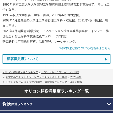
1996年東京工業大学大学院理工学研究科博士課程経営工学専攻修了。博士（工
学）取得。
1996年筑波大学社会工学系・講師。2002年6月同助教授。
2008年4月慶應義塾大学理工学部管理工学科・准教授。2011年4月同教授、現
在に至る。
2023年4月内閣府 科学技術・イノベーション推進事務局参事官（インフラ・防
災担当）付上席科学技術政策フェロー（非常勤）
研究分野は応用統計解析、品質管理、マーケティング。
≫鈴木研究室についての詳細はこちら
顧客満足度について
オリコン顧客満足度ランキング
トランクルームランキング・比較
おすすめのトランクルーム コンテナランキング・比較
2020年版
トランクルーム コンテナの保険・補償制度ランキング・口コミ情報
オリコン顧客満足度
ランキング一覧
保険
関連ランキング