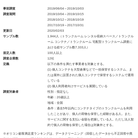
事前調査
2019/06/04～2019/10/03
調査期間
2019/10/04～2019/10/15
2018/10/12～2018/10/19
2017/10/19～2017/10/31
更新日
2020/02/03
サンプル数
1,944人（トランクルーム レンタル収納スペース／トランクル
ーム コンテナ／トランクルーム 宅配型トランクルーム調査に
おける総サンプル数7,333人）
規定人数
100人以上
調査企業数
12社
定義
以下の条件を満たす事業者を対象とする。
(1) 個人コンテナを大型倉庫などで一括保管するシステム、ま
たは屋外に設置された個人コンテナで保管するシステムで運用
している
(2) 個人利用者向けサービスを展開している
調査対象者
性別：指定なし
年齢：20歳以上
地域：全国
条件：過去5年以内にコンテナタイプのトランクルームを利用
したことがあり、個人の荷物を保管した経験がある人。また、
サービスに関する支払い金額を把握している人。ただし法人契
約で個人の荷物を保管した場合は対象外とする。
※オリコン顧客満足度ランキングは、データクリーニング（回収したデータから不正回答や異