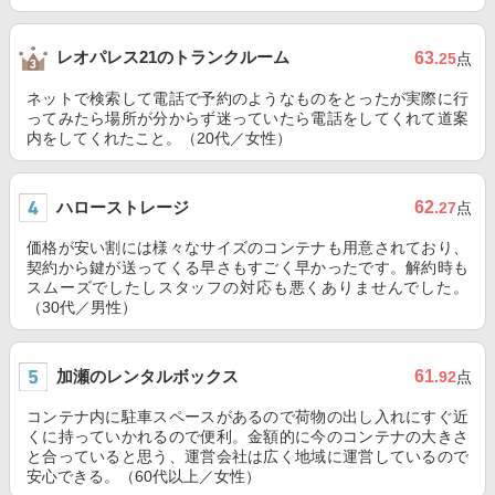
レオパレス21のトランクルーム
63
.25
点
ネットで検索して電話で予約のようなものをとったが実際に行
ってみたら場所が分からず迷っていたら電話をしてくれて道案
内をしてくれたこと。（20代／女性）
ハローストレージ
62
.27
点
価格が安い割には様々なサイズのコンテナも用意されており、
契約から鍵が送ってくる早さもすごく早かったです。解約時も
スムーズでしたしスタッフの対応も悪くありませんでした。
（30代／男性）
加瀬のレンタルボックス
61
.92
点
コンテナ内に駐車スペースがあるので荷物の出し入れにすぐ近
くに持っていかれるので便利。金額的に今のコンテナの大きさ
と合っていると思う、運営会社は広く地域に運営しているので
安心できる。（60代以上／女性）