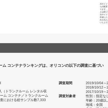
当サイト
らの配置
ります。
とは固く
当サイト
作成した
出された
いた上で
ーム コンテナランキングは、オリコンの以下の調査に基づい
3
調査期間
2019/10/04～2
2018/10/12～2
44人（トランクルーム レンタル収
2017/10/19～2
ーム コンテナ／トランクルーム
調査対象者
性別：指定な
における総サンプル数7,333
年齢：20歳以
地域：全国