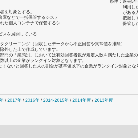
条件：過去5
利用し
者を対象とする。
がある
型倉庫などで一括保管するシステ
把握し
れた個人コンテナで保管するシ
保管し
ービスを展開している
タクリーニング（回収したデータから不正回答や異常値を排除）
除外した上で作成しています。
部門の「業態別」においては有効回答者数が規定人数を満たした企業の
数以上の企業がランクイン対象となります。
薦めたくないと回答した人の割合が基準値以下の企業がランクイン対象とな
8年
/
2017年
/
2016年
/
2014-2015年
/
2014年度
/
2013年度