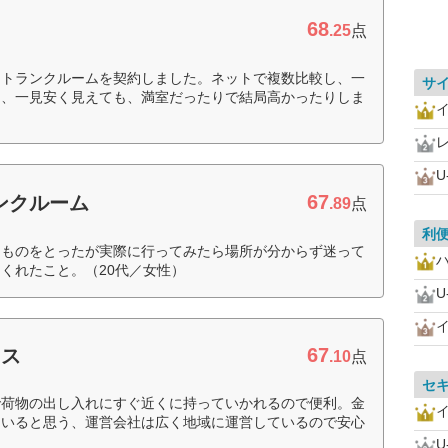
68
.25
点
、トランクルームを契約しました。ネットで複数比較し、一
サ
は、一見安く見えても、満室だったりで結局高かったりしま
U
67
ンクルーム
.89
点
利
なものをとったが実際に行ってみたら場所が分からず迷って
くれたこと。（20代／女性）
U
67
クス
.10
点
セ
で荷物の出し入れにすぐ近くに持っていかれるので便利。金
ていると思う、運営会社は広く地域に運営しているので安心
U