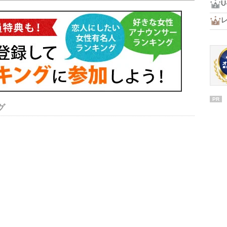
U
PR
グ