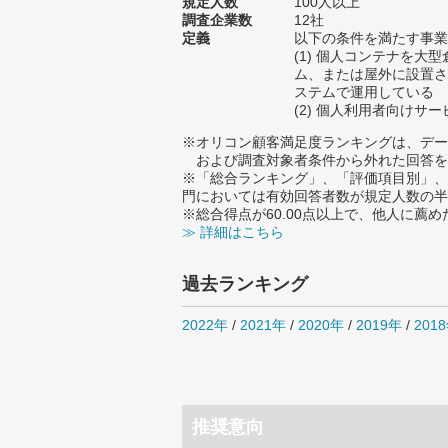
規定人数
100人以上
調査企業数
12社
定義
以下の条件を満たす事業
(1) 個人コンテナを大
ム、または屋外に設置さ
ステムで運用している
(2) 個人利用者向けサ
※オリコン顧客満足度ランキングは、デー
および調査対象者条件から外れた回答を
※「総合ランキング」、「評価項目別」、
門においては有効回答者数が規定人数の半
※総合得点が60.00点以上で、他人に
≫ 詳細はこちら
過去ランキング
2022年
/
2021年
/
2020年
/
2019年
/
201
推奨意向