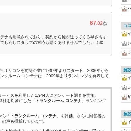
67
.02
点
コ
ンテナも用意されており、契約から鍵が送ってくる早さもす
でしたしスタッフの対応も悪くありませんでした。（30
U
施
オリコンを前身企業に1967年よりスタート。2006年から
ンクルーム コンテナは、2009年よりランキングを発表して
U
サービスを利用した
1,944
人にアンケート調査を実施。
12
社を対象にした「
トランクルーム コンテナ
」ランキング
施
から「
トランクルーム コンテナ
」を評価。さらに回答者の
ーの声も掲載しています。