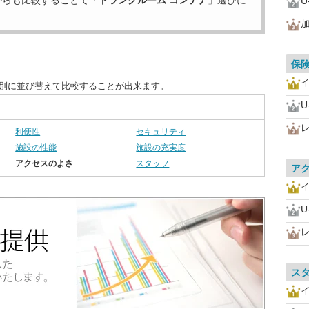
からも比較することで「
トランクルーム コンテナ
」選びに
U
保
目別に並び替えて比較することが出来ます。
U
利便性
セキュリティ
施設の性能
施設の充実度
アクセスのよさ
スタッフ
ア
U
ス