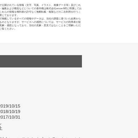
で公開されている情報（文字、写真、イラスト、画像データ等）及びこれ
・編集および構造などについての著作権は株式会社oricon MEに帰属してお
これらの情報を権利者の許可なく無断転載・複製などの二次利用を行うこ
禁じております。
で掲載しているすべての情報やデータは、当社の調査に基づいた結果から
ものとなりますが、サービスへの感想については、サービスの利用者が提
見解・感想となっており、当社の見解・意見ではないことをご理解いただ
ご覧ください。
019/10/15
018/10/19
017/10/31
し
上