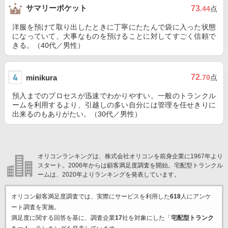
サマリーポケット
73
.44
点
洋服を預けて取り出したときに丁寧にたたんで袋に入った状態
になっていて、大事なものを預けることに対してすごく信頼で
きる。（40代／男性）
72
minikura
.70
点
預入までのプロセスが迅速でわかりやすい。一般のトランクル
ームを利用するより、引越しの多い自分には管理を任せきりに
出来るのもありがたい。（30代／男性）
オリコンランキングは、株式会社オリコンを前身企業に1967年より
スタート。2006年からは顧客満足度調査を開始。宅配型トランクル
ームは、2020年よりランキングを発表しています。
オリコン顧客満足度調査では、実際にサービスを利用した
618
人にアンケ
ート調査を実施。
満足度に関する回答を基に、調査企業
17
社を対象にした「
宅配型トランク