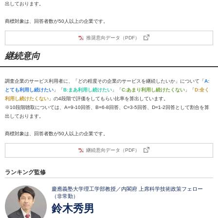
出しております。
商標対象は、回答者数が50人以上の企業です。
推奨意向データ（PDF）
継続意向
調査企業のサービス利用者に、「どの程度その企業のサービスを継続したいか」について「
A:
とても利用し続けたい
」「
B:まあ利用し続けたい
」「
C:あまり利用し続けたくない
」「
D:全く
利用し続けたくない
」の4段階で評価をしてもらい比率を算出しています。
※10段階聴取については、A=9-10回答、B=6-8回答、C=3-5回答、D=1-2回答として割合を算
出しております。
商標対象は、回答者数が50人以上の企業です。
継続意向データ（PDF）
ランキング監修
慶應義塾大学理工学部教授／内閣府 上席科学技術政策フェロー
（非常勤）
鈴木秀男