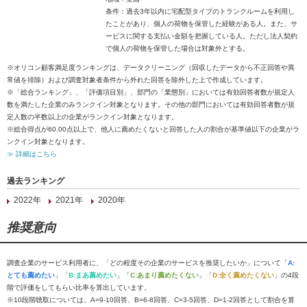
条件：過去3年以内に宅配型タイプのトランクルームを利用し
たことがあり、個人の荷物を保管した経験がある人。また、サ
ービスに関する支払い金額を把握している人。ただし法人契約
で個人の荷物を保管した場合は対象外とする。
※オリコン顧客満足度ランキングは、データクリーニング（回収したデータから不正回答や異
常値を排除）および調査対象者条件から外れた回答を除外した上で作成しています。
※「総合ランキング」、「評価項目別」、部門の「業態別」においては有効回答者数が規定人
数を満たした企業のみランクイン対象となります。その他の部門においては有効回答者数が規
定人数の半数以上の企業がランクイン対象となります。
※総合得点が60.00点以上で、他人に薦めたくないと回答した人の割合が基準値以下の企業がラ
ンクイン対象となります。
≫ 詳細はこちら
過去ランキング
2022年
2021年
2020年
推奨意向
調査企業のサービス利用者に、「どの程度その企業のサービスを推奨したいか」について「
A:
とても薦めたい
」「
B:まあ薦めたい
」「
C:あまり薦めたくない
」「
D:全く薦めたくない
」の4段
階で評価をしてもらい比率を算出しています。
※10段階聴取については、A=9-10回答、B=6-8回答、C=3-5回答、D=1-2回答として割合を算