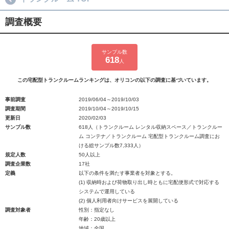
調査概要
サンプル数
618
人
この宅配型トランクルームランキングは、オリコンの以下の調査に基づいています。
事前調査
2019/06/04～2019/10/03
調査期間
2019/10/04～2019/10/15
更新日
2020/02/03
サンプル数
618人（トランクルーム レンタル収納スペース／トランクルー
ム コンテナ／トランクルーム 宅配型トランクルーム調査にお
ける総サンプル数7,333人）
規定人数
50人以上
調査企業数
17社
定義
以下の条件を満たす事業者を対象とする。
(1) 収納時および荷物取り出し時ともに宅配便形式で対応する
システムで運用している
(2) 個人利用者向けサービスを展開している
調査対象者
性別：指定なし
年齢：20歳以上
地域：全国