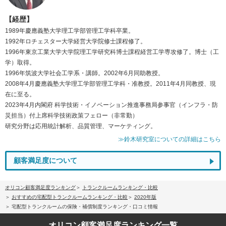
【経歴】
1989年慶應義塾大学理工学部管理工学科卒業。
1992年ロチェスター大学経営大学院修士課程修了。
1996年東京工業大学大学院理工学研究科博士課程経営工学専攻修了。博士（工
学）取得。
1996年筑波大学社会工学系・講師。2002年6月同助教授。
2008年4月慶應義塾大学理工学部管理工学科・准教授。2011年4月同教授、現
在に至る。
2023年4月内閣府 科学技術・イノベーション推進事務局参事官（インフラ・防
災担当）付上席科学技術政策フェロー（非常勤）
研究分野は応用統計解析、品質管理、マーケティング。
≫鈴木研究室についての詳細はこちら
顧客満足度について
オリコン顧客満足度ランキング
トランクルームランキング・比較
おすすめの宅配型トランクルームランキング・比較
2020年版
宅配型トランクルームの保険・補償制度ランキング・口コミ情報
オリコン顧客満足度
ランキング一覧