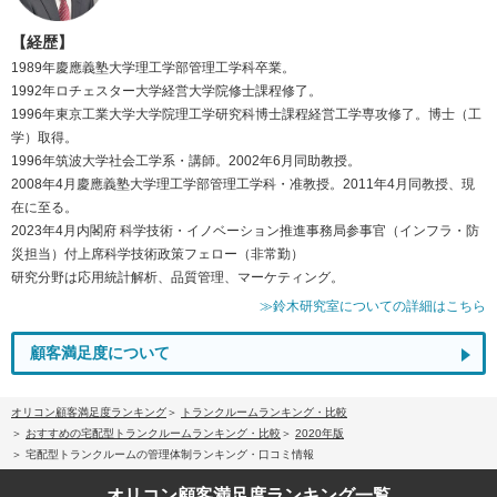
【経歴】
1989年慶應義塾大学理工学部管理工学科卒業。
1992年ロチェスター大学経営大学院修士課程修了。
1996年東京工業大学大学院理工学研究科博士課程経営工学専攻修了。博士（工
学）取得。
1996年筑波大学社会工学系・講師。2002年6月同助教授。
2008年4月慶應義塾大学理工学部管理工学科・准教授。2011年4月同教授、現
在に至る。
2023年4月内閣府 科学技術・イノベーション推進事務局参事官（インフラ・防
災担当）付上席科学技術政策フェロー（非常勤）
研究分野は応用統計解析、品質管理、マーケティング。
≫鈴木研究室についての詳細はこちら
顧客満足度について
オリコン顧客満足度ランキング
トランクルームランキング・比較
おすすめの宅配型トランクルームランキング・比較
2020年版
宅配型トランクルームの管理体制ランキング・口コミ情報
オリコン顧客満足度
ランキング一覧