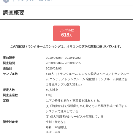
調査概要
サンプル数
618
人
この宅配型トランクルームランキングは、オリコンの以下の調査に基づいています。
事前調査
2019/06/04～2019/10/03
調査期間
2019/10/04～2019/10/15
更新日
2020/02/03
サンプル数
618人（トランクルーム レンタル収納スペース／トランクルー
ム コンテナ／トランクルーム 宅配型トランクルーム調査にお
ける総サンプル数7,333人）
規定人数
50人以上
調査企業数
17社
定義
以下の条件を満たす事業者を対象とする。
(1) 収納時および荷物取り出し時ともに宅配便形式で対応する
システムで運用している
(2) 個人利用者向けサービスを展開している
調査対象者
性別：指定なし
年齢：20歳以上
地域：全国