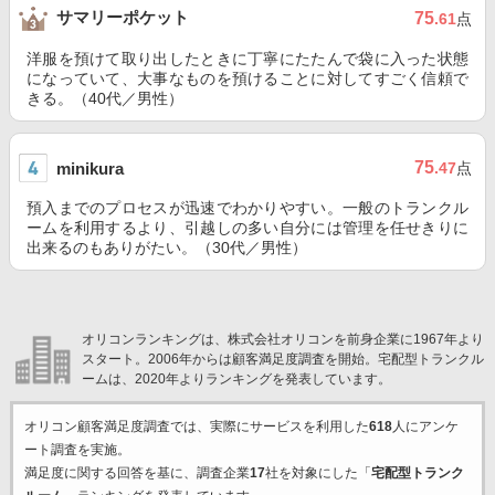
サマリーポケット
75
.61
点
洋服を預けて取り出したときに丁寧にたたんで袋に入った状態
になっていて、大事なものを預けることに対してすごく信頼で
きる。（40代／男性）
75
minikura
.47
点
預入までのプロセスが迅速でわかりやすい。一般のトランクル
ームを利用するより、引越しの多い自分には管理を任せきりに
出来るのもありがたい。（30代／男性）
オリコンランキングは、株式会社オリコンを前身企業に1967年より
スタート。2006年からは顧客満足度調査を開始。宅配型トランクル
ームは、2020年よりランキングを発表しています。
オリコン顧客満足度調査では、実際にサービスを利用した
618
人にアンケ
ート調査を実施。
満足度に関する回答を基に、調査企業
17
社を対象にした「
宅配型トランク