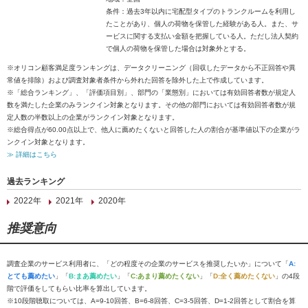
条件：過去3年以内に宅配型タイプのトランクルームを利用し
たことがあり、個人の荷物を保管した経験がある人。また、サ
ービスに関する支払い金額を把握している人。ただし法人契約
で個人の荷物を保管した場合は対象外とする。
※オリコン顧客満足度ランキングは、データクリーニング（回収したデータから不正回答や異
常値を排除）および調査対象者条件から外れた回答を除外した上で作成しています。
※「総合ランキング」、「評価項目別」、部門の「業態別」においては有効回答者数が規定人
数を満たした企業のみランクイン対象となります。その他の部門においては有効回答者数が規
定人数の半数以上の企業がランクイン対象となります。
※総合得点が60.00点以上で、他人に薦めたくないと回答した人の割合が基準値以下の企業がラ
ンクイン対象となります。
≫ 詳細はこちら
過去ランキング
2022年
2021年
2020年
推奨意向
調査企業のサービス利用者に、「どの程度その企業のサービスを推奨したいか」について「
A:
とても薦めたい
」「
B:まあ薦めたい
」「
C:あまり薦めたくない
」「
D:全く薦めたくない
」の4段
階で評価をしてもらい比率を算出しています。
※10段階聴取については、A=9-10回答、B=6-8回答、C=3-5回答、D=1-2回答として割合を算