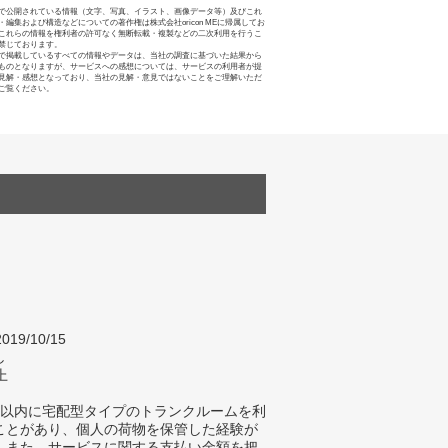
で公開されている情報（文字、写真、イラスト、画像データ等）及びこれ
・編集および構造などについての著作権は株式会社oricon MEに帰属してお
これらの情報を権利者の許可なく無断転載・複製などの二次利用を行うこ
禁じております。
で掲載しているすべての情報やデータは、当社の調査に基づいた結果から
ものとなりますが、サービスへの感想については、サービスの利用者が提
見解・感想となっており、当社の見解・意見ではないことをご理解いただ
ご覧ください。
019/10/15
し
上
年以内に宅配型タイプのトランクルームを利
ことがあり、個人の荷物を保管した経験が
。また、サービスに関する支払い金額を把