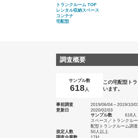
トランクルーム TOP
レンタル収納スペース
コンテナ
宅配型
調査概要
サンプル数
この宅配型トラ
618
います。
人
事前調査
2019/06/04～2019/10/0
更新日
2020/02/03
サンプル数
618
スペース／トランクルー
配型トランクルーム調査に
規定人数
50人以上
調査企業数
17社