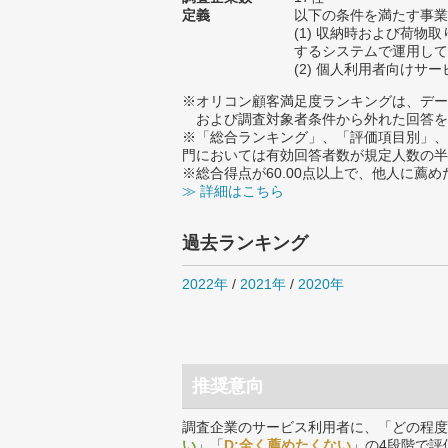
定義
以下の条件を満たす事業
(1) 収納時および荷物
するシステムで運用して
(2) 個人利用者向けサ
※オリコン顧客満足度ランキングは、デー
および調査対象者条件から外れた回答を
※「総合ランキング」、「評価項目別」、
門においては有効回答者数が規定人数の半
※総合得点が60.00点以上で、他人に
≫ 詳細はこちら
過去ランキング
2022年
/
2021年
/
2020年
推奨意向
調査企業のサービス利用者に、「どの程度
い
」「
D:全く薦めたくない
」の4段階で評