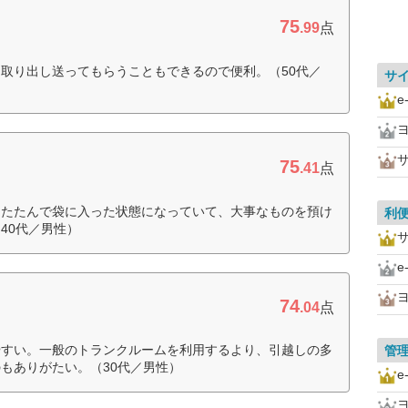
75
.99
点
取り出し送ってもらうこともできるので便利。（50代／
サ
e
75
.41
点
にたたんで袋に入った状態になっていて、大事なものを預け
利
40代／男性）
e
74
.04
点
やすい。一般のトランクルームを利用するより、引越しの多
管
もありがたい。（30代／男性）
e