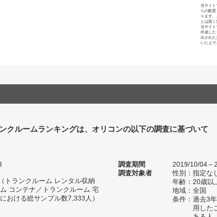
当サイト
らの配置
ります。
とは固く
当サイト
作成した
出された
いた上で
ンクルームランキングは、オリコンの以下の調査に基づいて
3
調査期間
2019/10/04～2
調査対象者
性別：指定な
人（トランクルーム レンタル収納
年齢：20歳以
ム コンテナ／トランクルーム 宅
地域：全国
おける総サンプル数7,333人）
条件：過去3
用した
ある人