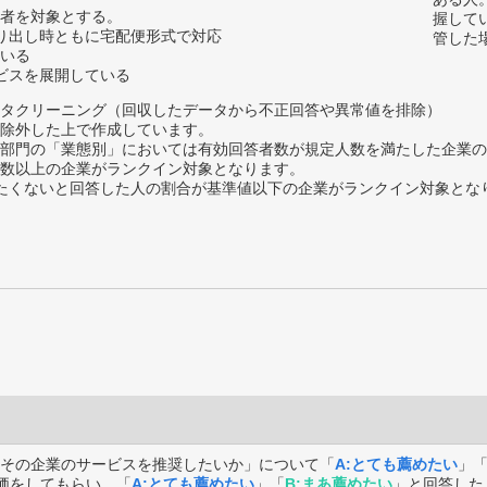
者を対象とする。
握して
取り出し時ともに宅配便形式で対応
管した
いる
ービスを展開している
タクリーニング（回収したデータから不正回答や異常値を排除）
除外した上で作成しています。
部門の「業態別」においては有効回答者数が規定人数を満たした企業の
数以上の企業がランクイン対象となります。
薦めたくないと回答した人の割合が基準値以下の企業がランクイン対象とな
その企業のサービスを推奨したいか」について「
A:とても薦めたい
」
価をしてもらい、「
A:とても薦めたい
」「
B:まあ薦めたい
」と回答した