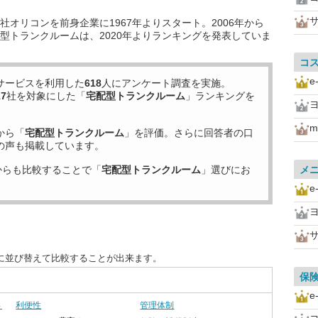
オリコンを前身企業に1967年よりスタート。2006年から
型トランクルームは、2020年よりランキングを発表していま
コ
e
サービスを利用した
618
人にアンケート調査を実施。
17
社を対象にした「
宅配型トランクルーム
」ランキングを
m
から「
宅配型トランクルーム
」を評価。さらに回答者の口
の声も掲載しています。
からも比較することで「
宅配型トランクルーム
」選びにお
メ
e
に並び替えて比較することが出来ます。
保
e
さ
利便性
管理体制