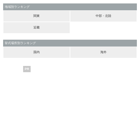
地域別ランキング
関東
中部・北陸
近畿
挙式場所別ランキング
国内
海外
PR