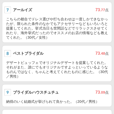
アールイズ
73
.77
点
こちらの都合でドレス選びや打ち合わせは一度しかできなかっ
たが、限られた条件のなかでもアクセサリーなどもいろいろと
提案してくれた。挙式当日も世間話などでリラックスさせてく
れたり、海外挙式だったのでオススメのお店の情報なども教え
てくれた。（30代／女性）
ベストブライダル
73
.48
点
デザートビュッフェでオリジナルデザートを提案してくれた。
それがまた、誰にでもオリジナルですよっといっているような
ものんではなく、ちゃんと考えてくれたものに感じた。（30代
／男性）
ブライダルハウスチュチュ
73
.09
点
納得のいく結婚式が挙げられて良かった。（20代／男性）