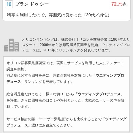
プラン ドゥ シー
72
.75
点
料亭を利用したので、雰囲気は良かった（30代／男性）
オリコンランキングは、株式会社オリコンを前身企業に1967年より
スタート。2006年からは顧客満足度調査を開始。ウエディングプロ
デュースは、2015年よりランキングを発表しています。
オリコン顧客満足度調査では、実際にサービスを利用した
人にアンケート
調査を実施。
満足度に関する回答を基に、調査企業
社を対象にした「
ウエディングプロ
デュース
」ランキングを発表しています。
総合満足度だけでなく、様々な切り口から「
ウエディングプロデュース
」
を評価。さらに回答者の口コミや評判といった、実際のユーザーの声も掲
載しています。
サービス検討の際、“ユーザー満足度”からも比較することで「
ウエディング
プロデュース
」選びにお役立てください。