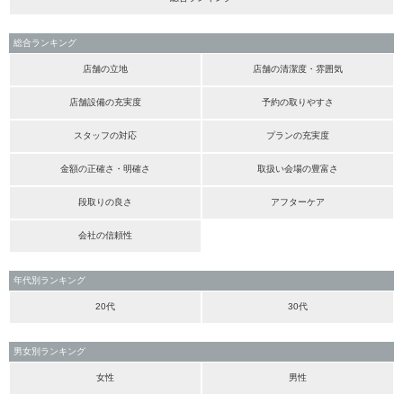
総合ランキング
店舗の立地
店舗の清潔度・雰囲気
店舗設備の充実度
予約の取りやすさ
スタッフの対応
プランの充実度
金額の正確さ・明確さ
取扱い会場の豊富さ
段取りの良さ
アフターケア
会社の信頼性
年代別ランキング
20代
30代
男女別ランキング
女性
男性