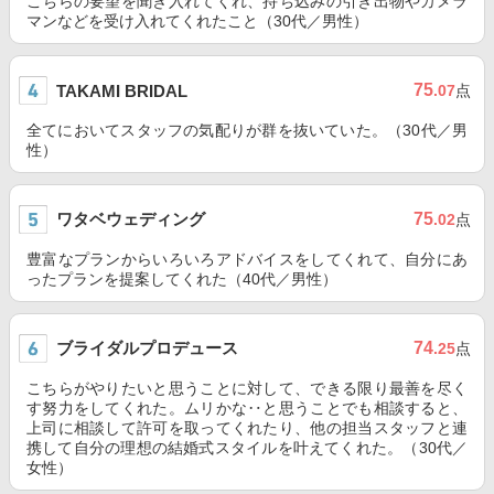
こちらの要望を聞き入れてくれ、持ち込みの引き出物やカメラ
マンなどを受け入れてくれたこと（30代／男性）
75
TAKAMI BRIDAL
.07
点
全てにおいてスタッフの気配りが群を抜いていた。（30代／男
性）
ワタベウェディング
75
.02
点
豊富なプランからいろいろアドバイスをしてくれて、自分にあ
ったプランを提案してくれた（40代／男性）
ブライダルプロデュース
74
.25
点
こちらがやりたいと思うことに対して、できる限り最善を尽く
す努力をしてくれた。ムリかな‥と思うことでも相談すると、
上司に相談して許可を取ってくれたり、他の担当スタッフと連
携して自分の理想の結婚式スタイルを叶えてくれた。（30代／
女性）