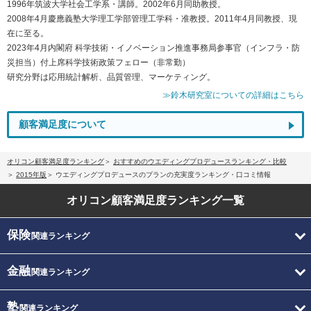
1996年筑波大学社会工学系・講師。2002年6月同助教授。
2008年4月慶應義塾大学理工学部管理工学科・准教授。2011年4月同教授、現
在に至る。
2023年4月内閣府 科学技術・イノベーション推進事務局参事官（インフラ・防
災担当）付上席科学技術政策フェロー（非常勤）
研究分野は応用統計解析、品質管理、マーケティング。
≫鈴木研究室についての詳細はこちら
顧客満足度について
オリコン顧客満足度ランキング
おすすめのウエディングプロデュースランキング・比較
2015年版
ウエディングプロデュースのプランの充実度ランキング・口コミ情報
オリコン顧客満足度
ランキング一覧
保険
関連ランキング
金融
関連ランキング
塾
関連ランキング