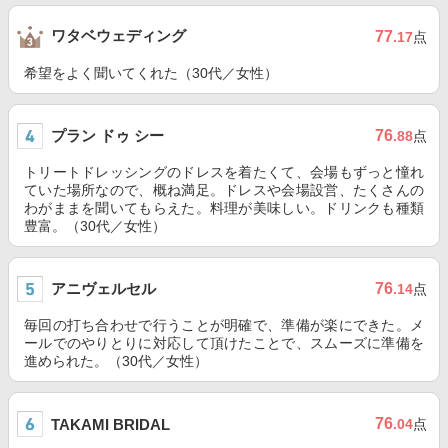
ワタベウェディング
77
.17
点
希望をよく聞いてくれた（30代／女性）
プラン ドゥ シー
76
.88
点
トリートドレッシングのドレスを着たくて、会場もずっと憧れ
ていた場所なので、概ね満足。ドレスや会場設営、たくさんの
わがままを聞いてもらえた。料理が美味しい。ドリンクも種類
豊富。（30代／女性）
アニヴェルセル
76
.14
点
毎回の打ち合わせで行うことが明確で、準備が楽にできた。メ
ールでのやりとりに対応して頂けたことで、スムーズに準備を
進められた。（30代／女性）
76
TAKAMI BRIDAL
.04
点