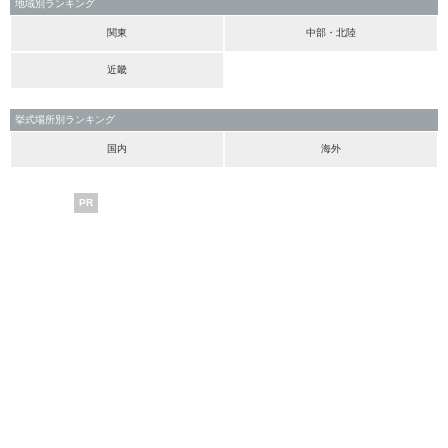
地域別ランキング
関東
中部・北陸
近畿
挙式場所別ランキング
国内
海外
PR