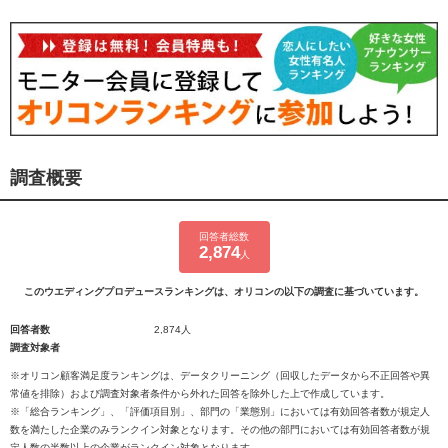
調査概要
回答者総数
2,874
人
このウエディングプロデュースランキングは、オリコンの以下の調査に基づいています。
回答者数
2,874人
調査対象者
※オリコン顧客満足度ランキングは、データクリーニング（回収したデータから不正回答や異
常値を排除）および調査対象者条件から外れた回答を除外した上で作成しています。
※「総合ランキング」、「評価項目別」、部門の「業態別」においては有効回答者数が規定人
数を満たした企業のみランクイン対象となります。その他の部門においては有効回答者数が規
定人数の半数以上の企業がランクイン対象となります。