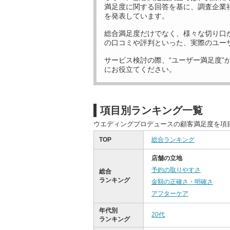
満足度に関する回答を基に、調査企業
を発表しています。
総合満足度だけでなく、様々な切り口
の口コミや評判といった、実際のユー
サービス検討の際、“ユーザー満足度”
にお役立てください。
項目別ランキング一覧
ウエディングプロデュースの顧客満足度を項
TOP
総合ランキング
店舗の立地
予約の取りやすさ
総合
ランキング
金額の正確さ・明確さ
アフターケア
年代別
20代
ランキング