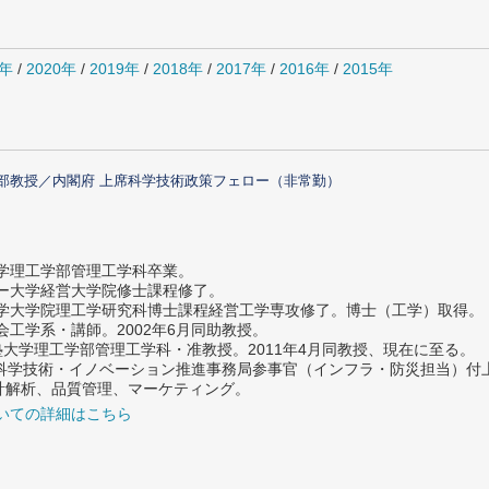
1年
/
2020年
/
2019年
/
2018年
/
2017年
/
2016年
/
2015年
部教授／内閣府 上席科学技術政策フェロー（非常勤）
大学理工学部管理工学科卒業。
ター大学経営大学院修士課程修了。
大学大学院理工学研究科博士課程経営工学専攻修了。博士（工学）取得。
社会工学系・講師。2002年6月同助教授。
義塾大学理工学部管理工学科・准教授。2011年4月同教授、現在に至る。
府 科学技術・イノベーション推進事務局参事官（インフラ・防災担当）
計解析、品質管理、マーケティング。
いての詳細はこちら