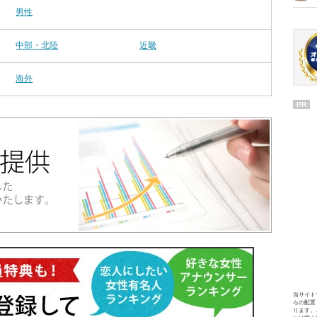
男性
中部・北陸
近畿
海外
PR
当サイト
らの配置
ります。