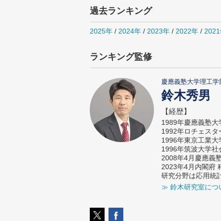
過去ランキング
2025年
/
2024年
/
2023年
/
2022年
/
202
ランキング監修
慶應義塾大学理工学
鈴木秀男
【経歴】
1989年慶應義塾
1992年ロチェス
1996年東京工業
1996年筑波大学
2008年4月慶應
2023年4月内閣
研究分野は応用統
≫ 鈴木研究室につ