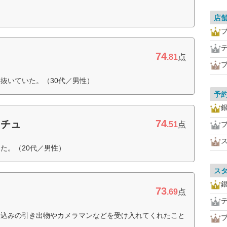
店
プ
74
.81
点
抜いていた。（30代／男性）
予
74
ュチュ
.51
点
た。（20代／男性）
ス
73
.69
点
ち込みの引き出物やカメラマンなどを受け入れてくれたこと