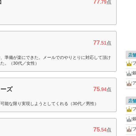
77
コ
.79
点
77
.51
点
店
で、準備が楽にできた。メールでのやりとりに対応して頂け
た。（30代／女性）
75
ニーズ
.94
点
店
可能な限り実現しようとしてくれる（30代／男性）
プ
75
.54
点