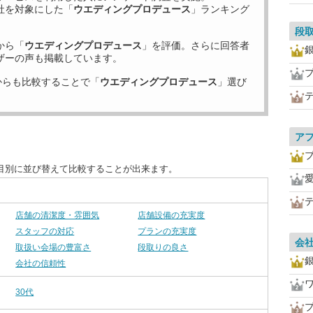
社を対象にした「
ウエディングプロデュース
」ランキング
段
から「
ウエディングプロデュース
」を評価。さらに回答者
ザーの声も掲載しています。
プ
からも比較することで「
ウエディングプロデュース
」選び
ア
目別に並び替えて比較することが出来ます。
店舗の清潔度・雰囲気
店舗設備の充実度
スタッフの対応
プランの充実度
会
取扱い会場の豊富さ
段取りの良さ
会社の信頼性
30代
プ