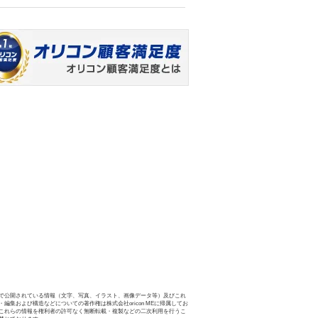
で公開されている情報（文字、写真、イラスト、画像データ等）及びこれ
・編集および構造などについての著作権は株式会社oricon MEに帰属してお
これらの情報を権利者の許可なく無断転載・複製などの二次利用を行うこ