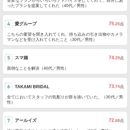
豊富なプランからいろいろアドバイスをしてくれて、自分にあ
ったプランを提案してくれた（40代／男性）
愛グループ
75
.25
点
こちらの要望を聞き入れてくれ、持ち込みの引き出物やカメラ
マンなどを受け入れてくれたこと（30代／男性）
スマ婚
74
.29
点
面倒なことを解決（40代／男性）
73
TAKAMI BRIDAL
.74
点
全てにおいてスタッフの気配りが群を抜いていた。（30代／男
性）
アールイズ
72
.68
点