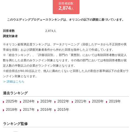
回答者総数
2,874
人
このウエディングプロデュースランキングは、オリコンの以下の調査に基づいています。
回答者数
2,874人
調査対象者
※オリコン顧客満足度ランキングは、データクリーニング（回収したデータから不正回答や異
常値を排除）および調査対象者条件から外れた回答を除外した上で作成しています。
※「総合ランキング」、「評価項目別」、部門の「業態別」においては有効回答者数が規定人
数を満たした企業のみランクイン対象となります。その他の部門においては有効回答者数が規
定人数の半数以上の企業がランクイン対象となります。
※総合得点が60.00点以上で、他人に薦めたくないと回答した人の割合が基準値以下の企業がラ
ンクイン対象となります。
≫ 詳細はこちら
過去ランキング
2025年
2024年
2023年
2022年
2021年
2020年
2019年
2018年
2017年
2016年
2015年
ランキング監修