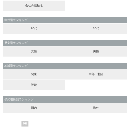
会社の信頼性
年代別ランキング
20代
30代
男女別ランキング
女性
男性
地域別ランキング
関東
中部・北陸
近畿
挙式場所別ランキング
国内
海外
PR