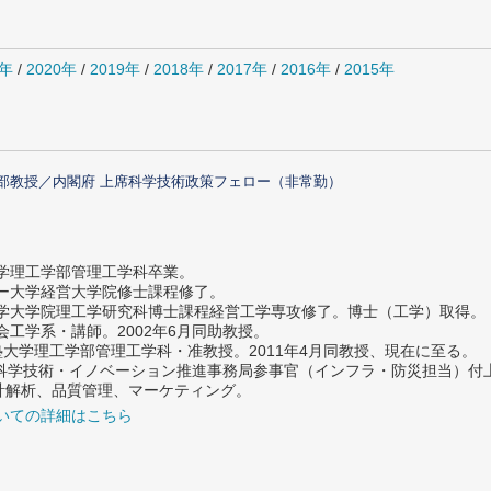
1年
/
2020年
/
2019年
/
2018年
/
2017年
/
2016年
/
2015年
部教授／内閣府 上席科学技術政策フェロー（非常勤）
大学理工学部管理工学科卒業。
ター大学経営大学院修士課程修了。
大学大学院理工学研究科博士課程経営工学専攻修了。博士（工学）取得。
社会工学系・講師。2002年6月同助教授。
義塾大学理工学部管理工学科・准教授。2011年4月同教授、現在に至る。
府 科学技術・イノベーション推進事務局参事官（インフラ・防災担当）
計解析、品質管理、マーケティング。
いての詳細はこちら