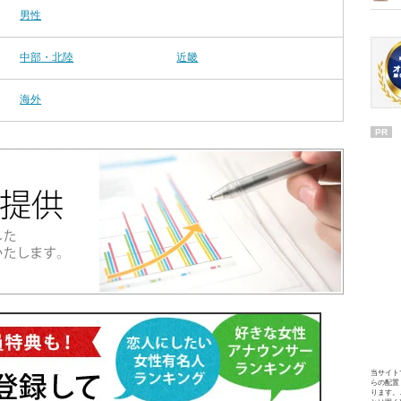
男性
中部・北陸
近畿
海外
PR
当サイト
らの配置
ります。