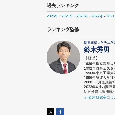
過去ランキング
2025年
/
2024年
/
2023年
/
2022年
/
202
ランキング監修
慶應義塾大学理工学
鈴木秀男
【経歴】
1989年慶應義塾
1992年ロチェス
1996年東京工業
1996年筑波大学
2008年4月慶應
2023年4月内閣
研究分野は応用統
≫ 鈴木研究室につ