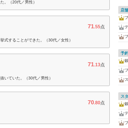
た。（20代／男性）
店
プ
71
.55
点
挙式することができた。（30代／女性）
予
71
.13
点
抜いていた。（30代／男性）
ス
70
.80
点