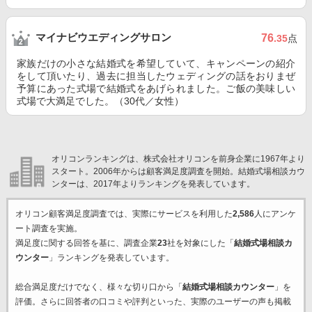
マイナビウエディングサロン
76
.35
点
家族だけの小さな結婚式を希望していて、キャンペーンの紹介
をして頂いたり、過去に担当したウェディングの話をおりまぜ
予算にあった式場で結婚式をあげられました。ご飯の美味しい
式場で大満足でした。（30代／女性）
オリコンランキングは、株式会社オリコンを前身企業に1967年より
スタート。2006年からは顧客満足度調査を開始。結婚式場相談カウ
ンターは、2017年よりランキングを発表しています。
オリコン顧客満足度調査では、実際にサービスを利用した
2,586
人にアンケ
ート調査を実施。
満足度に関する回答を基に、調査企業
23
社を対象にした「
結婚式場相談カ
ウンター
」ランキングを発表しています。
総合満足度だけでなく、様々な切り口から「
結婚式場相談カウンター
」を
評価。さらに回答者の口コミや評判といった、実際のユーザーの声も掲載