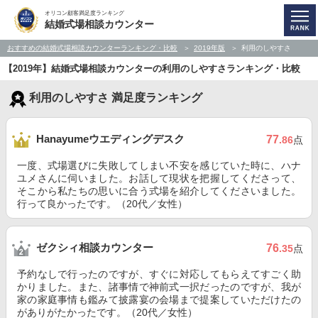
オリコン顧客満足度ランキング
結婚式場相談カウンター
おすすめの結婚式場相談カウンターランキング・比較
2019年版
利用のしやすさ
【2019年】結婚式場相談カウンターの利用のしやすさランキング・比較
利用のしやすさ 満足度ランキング
Hanayumeウエディングデスク
77
.86
点
一度、式場選びに失敗してしまい不安を感じていた時に、ハナ
ユメさんに伺いました。お話して現状を把握してくださって、
そこから私たちの思いに合う式場を紹介してくださいました。
行って良かったです。（20代／女性）
ゼクシィ相談カウンター
76
.35
点
予約なしで行ったのですが、すぐに対応してもらえてすごく助
かりました。また、諸事情で神前式一択だったのですが、我が
家の家庭事情も鑑みて披露宴の会場まで提案していただけたの
がありがたかったです。（20代／女性）