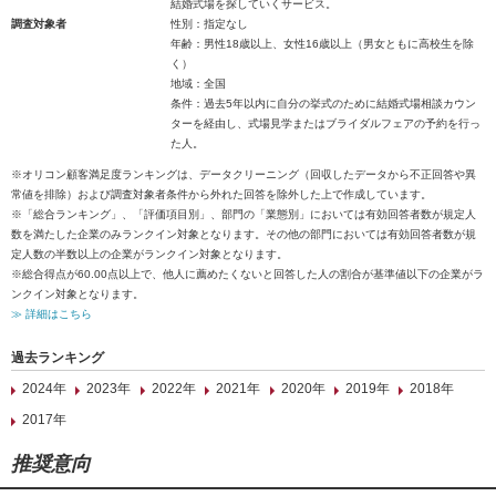
結婚式場を探していくサービス。
調査対象者
性別：指定なし
年齢：男性18歳以上、女性16歳以上（男女ともに高校生を除
く）
地域：全国
条件：過去5年以内に自分の挙式のために結婚式場相談カウン
ターを経由し、式場見学またはブライダルフェアの予約を行っ
た人。
※オリコン顧客満足度ランキングは、データクリーニング（回収したデータから不正回答や異
常値を排除）および調査対象者条件から外れた回答を除外した上で作成しています。
※「総合ランキング」、「評価項目別」、部門の「業態別」においては有効回答者数が規定人
数を満たした企業のみランクイン対象となります。その他の部門においては有効回答者数が規
定人数の半数以上の企業がランクイン対象となります。
※総合得点が60.00点以上で、他人に薦めたくないと回答した人の割合が基準値以下の企業がラ
ンクイン対象となります。
≫ 詳細はこちら
過去ランキング
2024年
2023年
2022年
2021年
2020年
2019年
2018年
2017年
推奨意向