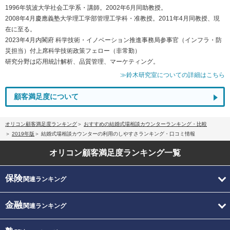
1996年筑波大学社会工学系・講師。2002年6月同助教授。
2008年4月慶應義塾大学理工学部管理工学科・准教授。2011年4月同教授、現
在に至る。
2023年4月内閣府 科学技術・イノベーション推進事務局参事官（インフラ・防
災担当）付上席科学技術政策フェロー（非常勤）
研究分野は応用統計解析、品質管理、マーケティング。
≫鈴木研究室についての詳細はこちら
顧客満足度について
オリコン顧客満足度ランキング
おすすめの結婚式場相談カウンターランキング・比較
2019年版
結婚式場相談カウンターの利用のしやすさランキング・口コミ情報
オリコン顧客満足度
ランキング一覧
保険
関連ランキング
金融
関連ランキング