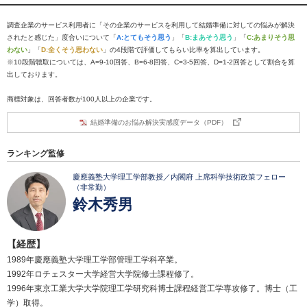
調査企業のサービス利用者に「その企業のサービスを利用して結婚準備に対しての悩みが解決
されたと感じた」度合いについて「
A:とてもそう思う
」「
B:まあそう思う
」「
C:あまりそう思
わない
」「
D:全くそう思わない
」の4段階で評価してもらい比率を算出しています。
※10段階聴取については、A=9-10回答、B=6-8回答、C=3-5回答、D=1-2回答として割合を算
出しております。
商標対象は、回答者数が100人以上の企業です。
結婚準備のお悩み解決実感度データ（PDF）
ランキング監修
慶應義塾大学理工学部教授／内閣府 上席科学技術政策フェロー
（非常勤）
鈴木秀男
【経歴】
1989年慶應義塾大学理工学部管理工学科卒業。
1992年ロチェスター大学経営大学院修士課程修了。
1996年東京工業大学大学院理工学研究科博士課程経営工学専攻修了。博士（工
学）取得。