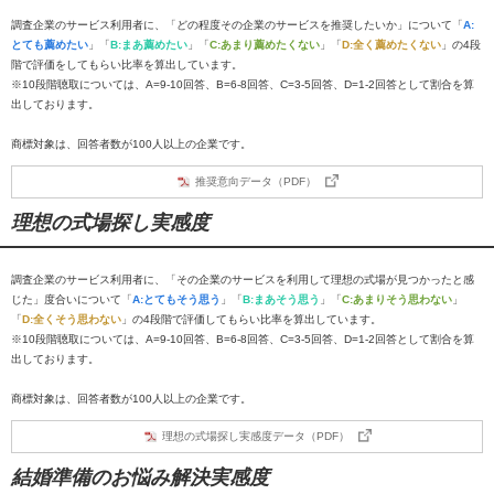
調査企業のサービス利用者に、「どの程度その企業のサービスを推奨したいか」について「
A:
とても薦めたい
」「
B:まあ薦めたい
」「
C:あまり薦めたくない
」「
D:全く薦めたくない
」の4段
階で評価をしてもらい比率を算出しています。
※10段階聴取については、A=9-10回答、B=6-8回答、C=3-5回答、D=1-2回答として割合を算
出しております。
商標対象は、回答者数が100人以上の企業です。
推奨意向データ（PDF）
理想の式場探し実感度
調査企業のサービス利用者に、「その企業のサービスを利用して理想の式場が見つかったと感
じた」度合いについて「
A:とてもそう思う
」「
B:まあそう思う
」「
C:あまりそう思わない
」
「
D:全くそう思わない
」の4段階で評価してもらい比率を算出しています。
※10段階聴取については、A=9-10回答、B=6-8回答、C=3-5回答、D=1-2回答として割合を算
出しております。
商標対象は、回答者数が100人以上の企業です。
理想の式場探し実感度データ（PDF）
結婚準備のお悩み解決実感度