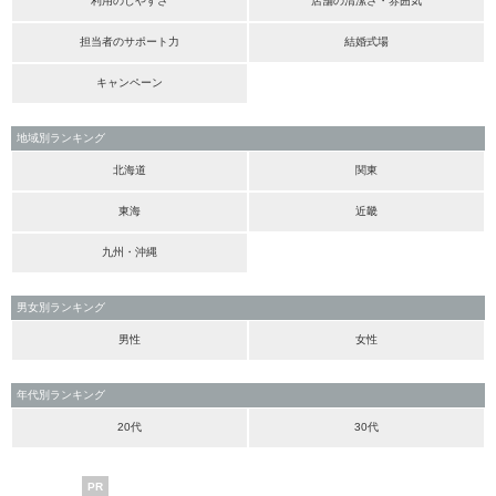
利用のしやすさ
店舗の清潔さ・雰囲気
担当者のサポート力
結婚式場
キャンペーン
地域別ランキング
北海道
関東
東海
近畿
九州・沖縄
男女別ランキング
男性
女性
年代別ランキング
20代
30代
PR