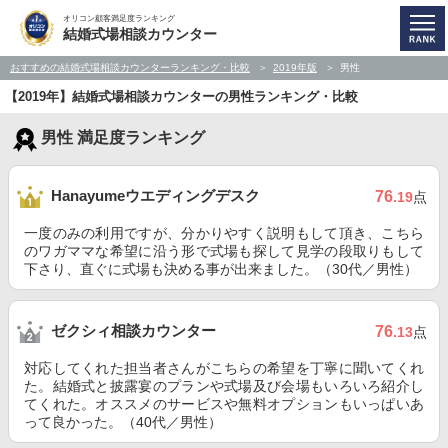
オリコン顧客満足度ランキング
結婚式場相談カウンター
おすすめの結婚式場相談カウンターランキング・比較
2019年版
男性
【2019年】結婚式場相談カウンターの男性ランキング・比較
男性 満足度ランキング
Hanayumeウエディングデスク
76
.19
点
一度のみの利用ですが、分かりやすく説明もして頂き、こちら
のワガママな希望に沿う形で式場も探して見学の段取りもして
下さり、直ぐに式場も決める事が出来ました。（30代／男性）
ゼクシィ相談カウンター
76
.13
点
対応してくれた担当者さんがこちらの希望を丁寧に聞いてくれ
た。結婚式と披露宴のプランや式場及び会場もいろいろ紹介し
てくれた。オススメのサービスや無料オプションもいっぱいあ
って良かった。（40代／男性）