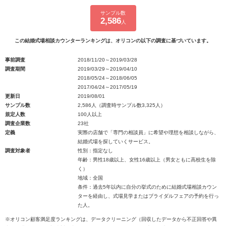
サンプル数
2,586
人
この結婚式場相談カウンターランキングは、オリコンの以下の調査に基づいています。
事前調査
2018/11/20～2019/03/28
調査期間
2019/03/29～2019/04/10
2018/05/24～2018/06/05
2017/04/24～2017/05/19
更新日
2019/08/01
サンプル数
2,586人（調査時サンプル数3,325人）
規定人数
100人以上
調査企業数
23社
定義
実際の店舗で「専門の相談員」に希望や理想を相談しながら、
結婚式場を探していくサービス。
調査対象者
性別：指定なし
年齢：男性18歳以上、女性16歳以上（男女ともに高校生を除
く）
地域：全国
条件：過去5年以内に自分の挙式のために結婚式場相談カウン
ターを経由し、式場見学またはブライダルフェアの予約を行っ
た人。
※オリコン顧客満足度ランキングは、データクリーニング（回収したデータから不正回答や異