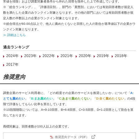
常値を排除）および調査対象者条件から外れた回答を除外した上で作成しています。
※「総合ランキング」、「評価項目別」、部門の「業態別」においては有効回答者数が規定人
数を満たした企業のみランクイン対象となります。その他の部門においては有効回答者数が規
定人数の半数以上の企業がランクイン対象となります。
※総合得点が60.00点以上で、他人に薦めたくないと回答した人の割合が基準値以下の企業がラ
ンクイン対象となります。
≫ 詳細はこちら
過去ランキング
2024年
2023年
2022年
2021年
2020年
2019年
2018年
2017年
推奨意向
調査企業のサービス利用者に、「どの程度その企業のサービスを推奨したいか」について「
A:
とても薦めたい
」「
B:まあ薦めたい
」「
C:あまり薦めたくない
」「
D:全く薦めたくない
」の4段
階で評価をしてもらい比率を算出しています。
※10段階聴取については、A=9-10回答、B=6-8回答、C=3-5回答、D=1-2回答として割合を算
出しております。
商標対象は、回答者数が100人以上の企業です。
推奨意向データ（PDF）