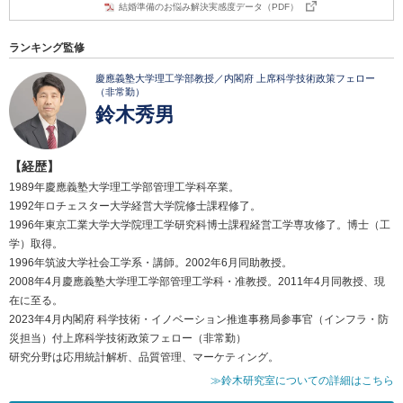
結婚準備のお悩み解決実感度データ（PDF）
ランキング監修
慶應義塾大学理工学部教授／内閣府 上席科学技術政策フェロー
（非常勤）
鈴木秀男
【経歴】
1989年慶應義塾大学理工学部管理工学科卒業。
1992年ロチェスター大学経営大学院修士課程修了。
1996年東京工業大学大学院理工学研究科博士課程経営工学専攻修了。博士（工
学）取得。
1996年筑波大学社会工学系・講師。2002年6月同助教授。
2008年4月慶應義塾大学理工学部管理工学科・准教授。2011年4月同教授、現
在に至る。
2023年4月内閣府 科学技術・イノベーション推進事務局参事官（インフラ・防
災担当）付上席科学技術政策フェロー（非常勤）
研究分野は応用統計解析、品質管理、マーケティング。
≫鈴木研究室についての詳細はこちら