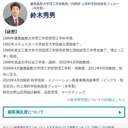
慶應義塾大学理工学部教授／内閣府 上席科学技術政策フェロー
（非常勤）
鈴木秀男
【経歴】
1989年慶應義塾大学理工学部管理工学科卒業。
1992年ロチェスター大学経営大学院修士課程修了。
1996年東京工業大学大学院理工学研究科博士課程経営工学専攻修了。博士（工
学）取得。
1996年筑波大学社会工学系・講師。2002年6月同助教授。
2008年4月慶應義塾大学理工学部管理工学科・准教授。2011年4月同教授、現
在に至る。
2023年4月内閣府 科学技術・イノベーション推進事務局参事官（インフラ・防
災担当）付上席科学技術政策フェロー（非常勤）
研究分野は応用統計解析、品質管理、マーケティング。
≫鈴木研究室についての詳細はこちら
顧客満足度について
オリコン顧客満足度ランキング
おすすめのバイク保険ランキング・比較
2014年版