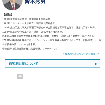
鈴木秀男
【経歴】
1989年慶應義塾大学理工学部管理工学科卒業。
1992年ロチェスター大学経営大学院修士課程修了。
1996年東京工業大学大学院理工学研究科博士課程経営工学専攻修了。博士（工学）取得。
1996年筑波大学社会工学系・講師。2002年6月同助教授。
2008年4月慶應義塾大学理工学部管理工学科・准教授。2011年4月同教授、現在に至る。
2023年4月内閣府 科学技術・イノベーション推進事務局参事官（インフラ・防災担当）付上席
科学技術政策フェロー（非常勤）
研究分野は応用統計解析、品質管理、マーケティング。
≫鈴木研究室についての詳細はこちら
顧客満足度について
PR