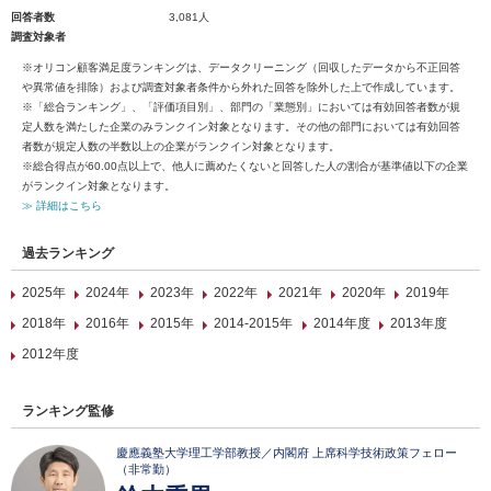
回答者数
3,081人
調査対象者
※オリコン顧客満足度ランキングは、データクリーニング（回収したデータから不正回答
や異常値を排除）および調査対象者条件から外れた回答を除外した上で作成しています。
※「総合ランキング」、「評価項目別」、部門の「業態別」においては有効回答者数が規
定人数を満たした企業のみランクイン対象となります。その他の部門においては有効回答
者数が規定人数の半数以上の企業がランクイン対象となります。
※総合得点が60.00点以上で、他人に薦めたくないと回答した人の割合が基準値以下の企業
がランクイン対象となります。
≫ 詳細はこちら
過去ランキング
2025年
2024年
2023年
2022年
2021年
2020年
2019年
2018年
2016年
2015年
2014-2015年
2014年度
2013年度
2012年度
ランキング監修
慶應義塾大学理工学部教授／内閣府 上席科学技術政策フェロー
（非常勤）