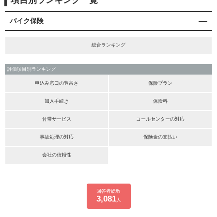
項目別ランキング一覧
バイク保険
総合ランキング
評価項目別ランキング
申込み窓口の豊富さ
保険プラン
加入手続き
保険料
付帯サービス
コールセンターの対応
事故処理の対応
保険金の支払い
会社の信頼性
回答者総数
3,081
人