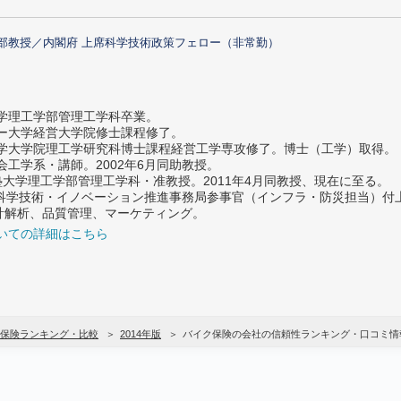
部教授／内閣府 上席科学技術政策フェロー（非常勤）
大学理工学部管理工学科卒業。
ター大学経営大学院修士課程修了。
大学大学院理工学研究科博士課程経営工学専攻修了。博士（工学）取得。
社会工学系・講師。2002年6月同助教授。
義塾大学理工学部管理工学科・准教授。2011年4月同教授、現在に至る。
府 科学技術・イノベーション推進事務局参事官（インフラ・防災担当）
計解析、品質管理、マーケティング。
いての詳細はこちら
保険ランキング・比較
2014年版
バイク保険の会社の信頼性ランキング・口コミ情