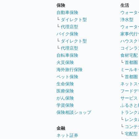
保険
生活
自動車保険
ウォータ
└
ダイレクト型
浄水型
└
代理店型
ウォータ
バイク保険
家事代行
└
ダイレクト型
ハウスク
└
代理店型
コインラ
自転車保険
食材宅配
火災保険
└
首都圏
海外旅行保険
ミールキ
ペット保険
└
首都圏
生命保険
ネットス
医療保険
フードデ
がん保険
サービス
学資保険
ふるさと
保険相談ショップ
トランク
└
レンタ
└
コンテ
金融
└
宅配型
ネット証券