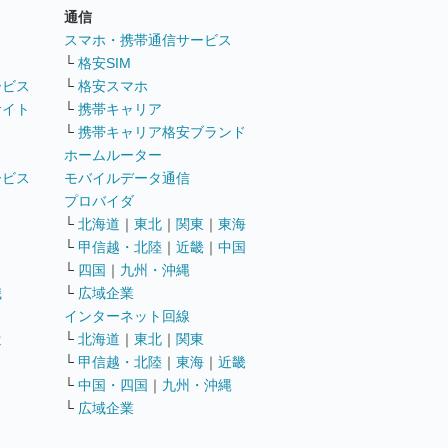
通信
ト
スマホ・携帯通信サービス
└
格安SIM
ービス
└
格安スマホ
サイト
└
携帯キャリア
└
携帯キャリア格安ブランド
ホームルーター
ービス
モバイルデータ通信
ト
プロバイダ
└
北海道
｜
東北
｜
関東
｜
東海
└
甲信越・北陸
｜
近畿
｜
中国
└
四国
｜
九州・沖縄
職
└
広域企業
インターネット回線
遣
└
北海道
｜
東北
｜
関東
└
甲信越・北陸
｜
東海
｜
近畿
ス
└
中国・四国
｜
九州・沖縄
└
広域企業