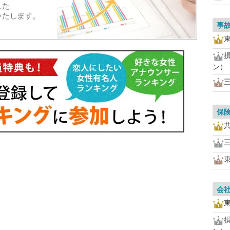
事
ン）
保
会