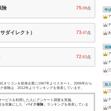
75
保険
.09
点
申
73
クサダイレクト）
.47
点
保
72
険
.63
点
オリコンを前身企業に1967年よりスタート。2006年から
加
ク保険は、2012年よりランキングを発表しています。
サービスを利用した
人にアンケート調査を実施。
社を対象にした「
バイク保険
」ランキングを発表していま