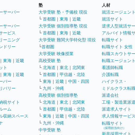
塾
人材
ーサーバー
大学受験 塾・予備校 現役
就活エージェン
└
首都圏
｜
東海
｜
近畿
就活サイト
ーサーバー
大学受験 個別指導塾 現役
逆求人型就活サ
サービス
└
首都圏
｜
東海
｜
近畿
アルバイト情報
リーニング
大学受験 難関大学特化型 現役
転職サイト
ンドリー
└
首都圏
転職サイト 女性
大学受験 映像授業
転職スカウトサ
｜
東海
｜
近畿
高校受験 塾
転職エージェン
ット
└
北海道
｜
東北
｜
北関東
看護師転職
｜
東海
｜
近畿
└
首都圏
｜
甲信越・北陸
介護転職
ーパー
└
東海
｜
近畿
｜
中国・四国
ハイクラス・
リバリー
└
九州・沖縄
ミドルクラス転
高校受験 個別指導塾
派遣会社
納税サイト
└
北海道
｜
東北
｜
北関東
工場・製造業派
ルーム
└
首都圏
｜
甲信越・北陸
派遣求人サイト
ル収納スペース
└
東海
｜
近畿
｜
中国・四国
求人情報サービ
ナ
└
九州・沖縄
転職サイト
（採用担当向け）
中学受験 塾
新卒採用サイト