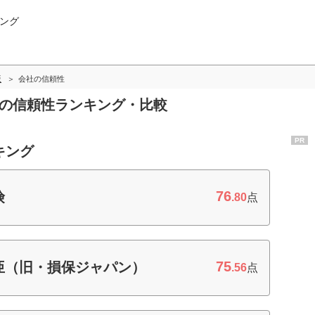
ング
版
会社の信頼性
社の信頼性ランキング・比較
PR
キング
76
険
.80
点
75
亜（旧・損保ジャパン）
.56
点