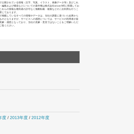
で公開されている情報（文字、写真、イラスト、画像データ等）及びこれ
・編集および構造などについての著作権は株式会社oricon MEに帰属してお
これらの情報を権利者の許可なく無断転載・複製などの二次利用を行うこ
禁じております。
で掲載しているすべての情報やデータは、当社の調査に基づいた結果から
ものとなりますが、サービスへの感想については、サービスの利用者が提
見解・感想となっており、当社の見解・意見ではないことをご理解いただ
ご覧ください。
4年度
/
2013年度
/
2012年度