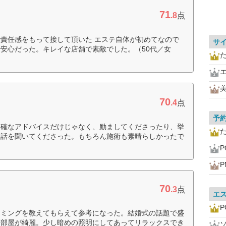
71
.8
点
責任感をもって接して頂いた エステ自体が初めてなので
サ
安心だった。キレイな店舗で素敵でした。（50代／女
美
70
.4
点
予
的確なアドバイスだけじゃなく、励ましてくださったり、挙
ん話を聞いてくださった。もちろん施術も素晴らしかったで
P
P
70
.3
点
エ
P
イミングを教えてもらえて参考になった。結婚式の話題で盛
。部屋が綺麗。少し暗めの照明にしてあってリラックスでき