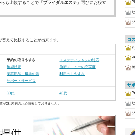
P
からも比較することで「
ブライダルエステ
」選びにお役立
コ
び替えて比較することが出来ます。
P
予約の取りやすさ
エステティシャンの対応
施術効果
施術メニューの充実度
美
美容用品・機器の質
利用のしやすさ
サポートサービス
サ
P
30代
40代
業が2社未満のため発表しておりません。