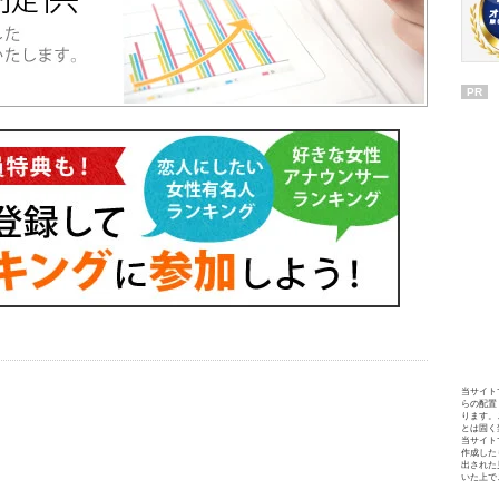
PR
当サイト
らの配置
ります。
とは固く
当サイト
作成した
出された
いた上で