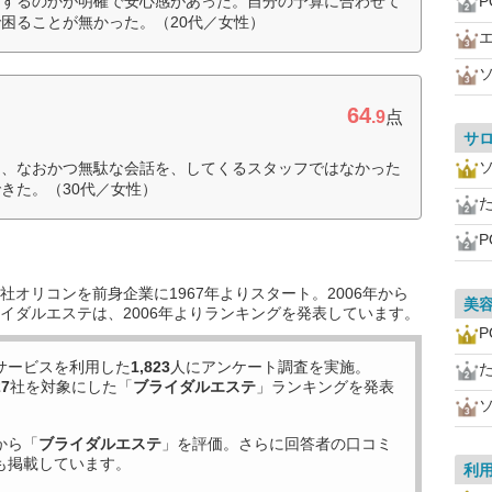
をするのかが明確で安心感があった。自分の予算に合わせて
P
困ることが無かった。（20代／女性）
64
ク
.9
点
サ
て、なおかつ無駄な会話を、してくるスタッフではなかった
きた。（30代／女性）
P
オリコンを前身企業に1967年よりスタート。2006年から
美
イダルエステは、2006年よりランキングを発表しています。
P
サービスを利用した
1,823
人にアンケート調査を実施。
27
社を対象にした「
ブライダルエステ
」ランキングを発表
から「
ブライダルエステ
」を評価。さらに回答者の口コミ
も掲載しています。
利