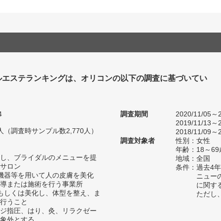
ルエステランキングは、オリコンの以下の調査に基づいてい
4
調査期間
2020/11/05～2
2019/11/13～2
23人（調査時サンプル数2,770人）
2018/11/09～2
調査対象者
性別：女性
年齢：18～69
し、ブライダルのメニューを提
地域：全国
サロン
条件：過去4
機器等を用いて人の皮膚を美化
ニュー
導または施術を行う事業所
に関す
もしくは美化し、体型を整え、ま
ただし
行うこと
ジ指圧、はり、灸、リラクゼー
象外とする