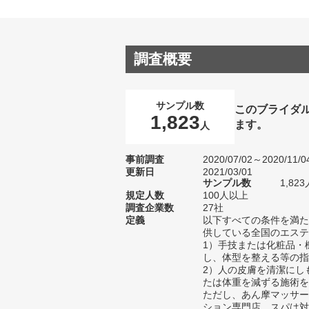
調査概要
サンプル数
このブライダ
1,823
ます。
人
事前調査
2020/07/02～2020/11/0
更新日
2021/03/01
サンプル数
1,8
規定人数
100人以上
調査企業数
27社
定義
以下すべての条件を満た
供している全国のエステ
1）手技または化粧品・
し、体型を整える等の指
2）人の皮膚を清潔にし
たは体重を減ずる施術を
ただし、あん摩マッサー
ション専門店、スパは対