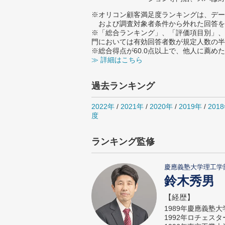
※オリコン顧客満足度ランキングは、デー
および調査対象者条件から外れた回答を
※「総合ランキング」、「評価項目別」、
門においては有効回答者数が規定人数の半
※総合得点が60.0点以上で、他人に薦
≫ 詳細はこちら
過去ランキング
2022年
/
2021年
/
2020年
/
2019年
/
201
度
ランキング監修
慶應義塾大学理工学
鈴木秀男
【経歴】
1989年慶應義塾
1992年ロチェス