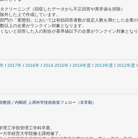
タクリーニング（回収したデータから不正回答や異常値を排除）
除外した上で作成しています。
部門の「業態別」においては有効回答者数が規定人数を満たした企業の
数以上の企業がランクイン対象となります。
めたくないと回答した人の割合が基準値以下の企業がランクイン対象とな
8年
/
2017年
/
2016年
/
2014-2015年
/
2014年度
/
2013年度
/
2012年度
部教授／内閣府 上席科学技術政策フェロー（非常勤）
大学理工学部管理工学科卒業。
ター大学経営大学院修士課程修了。