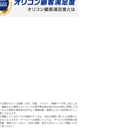
で公開されている情報（文字、写真、イラスト、画像データ等）及びこれ
・編集および構造などについての著作権は株式会社oricon MEに帰属してお
これらの情報を権利者の許可なく無断転載・複製などの二次利用を行うこ
禁じております。
で掲載しているすべての情報やデータは、当社の調査に基づいた結果から
ものとなりますが、サービスへの感想については、サービスの利用者が提
見解・感想となっており、当社の見解・意見ではないことをご理解いただ
ご覧ください。