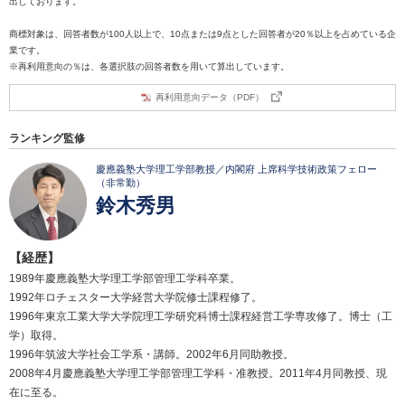
出しております。
商標対象は、回答者数が100人以上で、10点または9点とした回答者が20％以上を占めている企
業です。
※再利用意向の％は、各選択肢の回答者数を用いて算出しています。
再利用意向データ（PDF）
ランキング監修
慶應義塾大学理工学部教授／内閣府 上席科学技術政策フェロー
（非常勤）
鈴木秀男
【経歴】
1989年慶應義塾大学理工学部管理工学科卒業。
1992年ロチェスター大学経営大学院修士課程修了。
1996年東京工業大学大学院理工学研究科博士課程経営工学専攻修了。博士（工
学）取得。
1996年筑波大学社会工学系・講師。2002年6月同助教授。
2008年4月慶應義塾大学理工学部管理工学科・准教授。2011年4月同教授、現
在に至る。