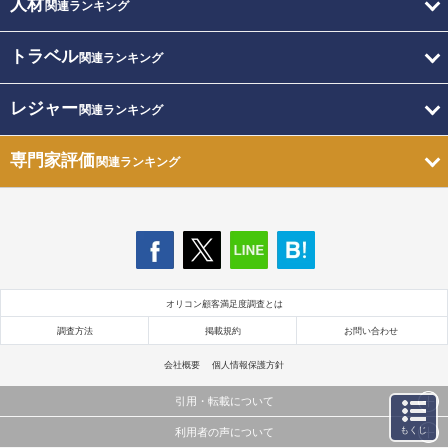
人材
関連ランキング
トラベル
関連ランキング
レジャー
関連ランキング
専門家評価
関連ランキング
オリコン顧客満足度調査とは
調査方法
掲載規約
お問い合わせ
会社概要
個人情報保護方針
引用・転載について
もくじ
利用者の声について
当サイトで公開されている情報（文字、写真、イラスト、画像データ等）及びこれらの配置・