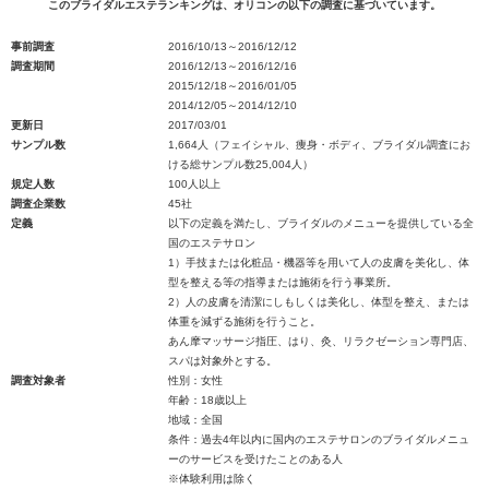
このブライダルエステランキングは、オリコンの以下の調査に基づいています。
事前調査
2016/10/13～2016/12/12
調査期間
2016/12/13～2016/12/16
2015/12/18～2016/01/05
2014/12/05～2014/12/10
更新日
2017/03/01
サンプル数
1,664人（フェイシャル、痩身・ボディ、ブライダル調査にお
ける総サンプル数25,004人）
規定人数
100人以上
調査企業数
45社
定義
以下の定義を満たし、ブライダルのメニューを提供している全
国のエステサロン
1）手技または化粧品・機器等を用いて人の皮膚を美化し、体
型を整える等の指導または施術を行う事業所。
2）人の皮膚を清潔にしもしくは美化し、体型を整え、または
体重を減ずる施術を行うこと。
あん摩マッサージ指圧、はり、灸、リラクゼーション専門店、
スパは対象外とする。
調査対象者
性別：女性
年齢：18歳以上
地域：全国
条件：過去4年以内に国内のエステサロンのブライダルメニュ
ーのサービスを受けたことのある人
※体験利用は除く