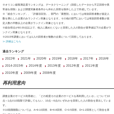
※オリコン顧客満足度ランキングは、データクリーニング（回収したデータから不正回答や異
常値を排除）および調査対象者条件から外れた回答を除外した上で作成しています。
※「総合ランキング」、「評価項目別」、部門の「業態別」においては有効回答者数が規定人
数を満たした企業のみランクイン対象となります。その他の部門においては有効回答者数が規
定人数の半数以上の企業がランクイン対象となります。
※総合得点が60.00点以上で、他人に薦めたくないと回答した人の割合が基準値以下の企業がラ
ンクイン対象となります。
※2015年調査においては1人の回答者が複数の企業について回答しております。
≫ 詳細はこちら
過去ランキング
2022年
2021年
2020年
2019年
2018年
2017年
2016年
2014-2015年
2014年度
2013年度
2012年度
2011年度
2010年度
2009年度
2008年度
再利用意向
調査企業のサービス利用者に、「どの程度その企業のサービスを再利用したいか」について10
点～1点の10段階で評価してもらい、10点～6点のいずれかを回答した人の割合を算出していま
す。
※10段階聴取については、A=9-10回答、B=6-8回答、C=3-5回答、D=1-2回答として割合を算