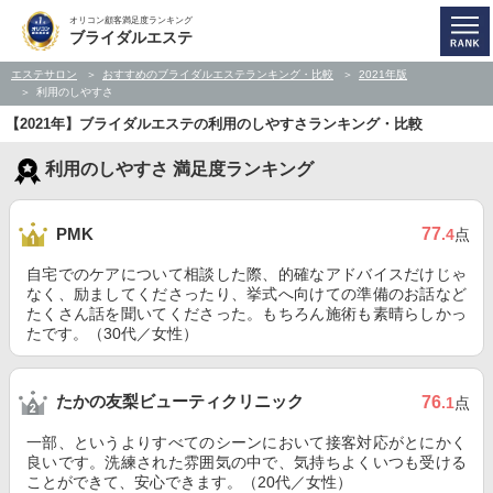
オリコン顧客満足度ランキング
ブライダルエステ
エステサロン
おすすめのブライダルエステランキング・比較
2021年版
利用のしやすさ
【2021年】ブライダルエステの利用のしやすさランキング・比較
利用のしやすさ 満足度ランキング
77
PMK
.4
点
自宅でのケアについて相談した際、的確なアドバイスだけじゃ
なく、励ましてくださったり、挙式へ向けての準備のお話など
たくさん話を聞いてくださった。もちろん施術も素晴らしかっ
たです。（30代／女性）
たかの友梨ビューティクリニック
76
.1
点
一部、というよりすべてのシーンにおいて接客対応がとにかく
良いです。洗練された雰囲気の中で、気持ちよくいつも受ける
ことができて、安心できます。（20代／女性）