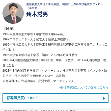
慶應義塾大学理工学部教授／内閣府 上席科学技術政策フェロー
（非常勤）
鈴木秀男
【経歴】
1989年慶應義塾大学理工学部管理工学科卒業。
1992年ロチェスター大学経営大学院修士課程修了。
1996年東京工業大学大学院理工学研究科博士課程経営工学専攻修了。博士（工
学）取得。
1996年筑波大学社会工学系・講師。2002年6月同助教授。
2008年4月慶應義塾大学理工学部管理工学科・准教授。2011年4月同教授、現
在に至る。
2023年4月内閣府 科学技術・イノベーション推進事務局参事官（インフラ・防
災担当）付上席科学技術政策フェロー（非常勤）
研究分野は応用統計解析、品質管理、マーケティング。
≫鈴木研究室についての詳細はこちら
顧客満足度について