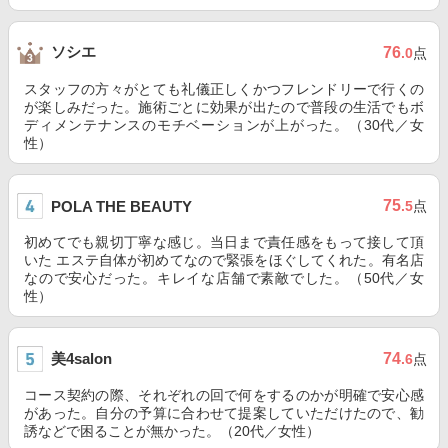
ソシエ
76
.0
点
スタッフの方々がとても礼儀正しくかつフレンドリーで行くの
が楽しみだった。施術ごとに効果が出たので普段の生活でもボ
ディメンテナンスのモチベーションが上がった。（30代／女
性）
75
POLA THE BEAUTY
.5
点
初めてでも親切丁寧な感じ。当日まで責任感をもって接して頂
いた エステ自体が初めてなので緊張をほぐしてくれた。有名店
なので安心だった。キレイな店舗で素敵でした。（50代／女
性）
美4salon
74
.6
点
コース契約の際、それぞれの回で何をするのかが明確で安心感
があった。自分の予算に合わせて提案していただけたので、勧
誘などで困ることが無かった。（20代／女性）