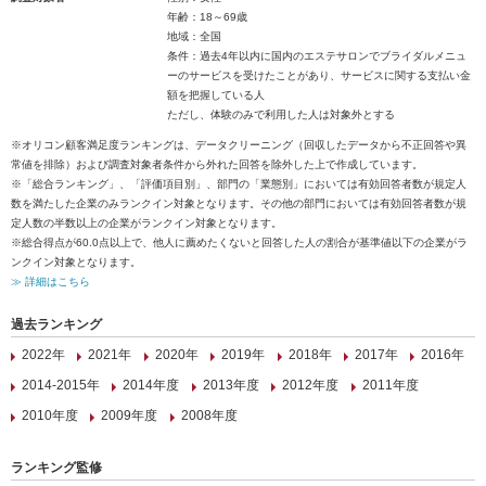
年齢：18～69歳
地域：全国
条件：過去4年以内に国内のエステサロンでブライダルメニュ
ーのサービスを受けたことがあり、サービスに関する支払い金
額を把握している人
ただし、体験のみで利用した人は対象外とする
※オリコン顧客満足度ランキングは、データクリーニング（回収したデータから不正回答や異
常値を排除）および調査対象者条件から外れた回答を除外した上で作成しています。
※「総合ランキング」、「評価項目別」、部門の「業態別」においては有効回答者数が規定人
数を満たした企業のみランクイン対象となります。その他の部門においては有効回答者数が規
定人数の半数以上の企業がランクイン対象となります。
※総合得点が60.0点以上で、他人に薦めたくないと回答した人の割合が基準値以下の企業がラ
ンクイン対象となります。
≫ 詳細はこちら
過去ランキング
2022年
2021年
2020年
2019年
2018年
2017年
2016年
2014-2015年
2014年度
2013年度
2012年度
2011年度
2010年度
2009年度
2008年度
ランキング監修