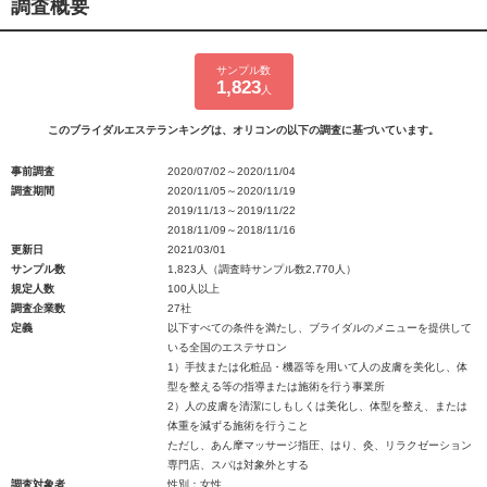
調査概要
サンプル数
1,823
人
このブライダルエステランキングは、オリコンの以下の調査に基づいています。
事前調査
2020/07/02～2020/11/04
調査期間
2020/11/05～2020/11/19
2019/11/13～2019/11/22
2018/11/09～2018/11/16
更新日
2021/03/01
サンプル数
1,823人（調査時サンプル数2,770人）
規定人数
100人以上
調査企業数
27社
定義
以下すべての条件を満たし、ブライダルのメニューを提供して
いる全国のエステサロン
1）手技または化粧品・機器等を用いて人の皮膚を美化し、体
型を整える等の指導または施術を行う事業所
2）人の皮膚を清潔にしもしくは美化し、体型を整え、または
体重を減ずる施術を行うこと
ただし、あん摩マッサージ指圧、はり、灸、リラクゼーション
専門店、スパは対象外とする
調査対象者
性別：女性