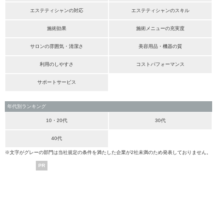
エステティシャンの対応
エステティシャンのスキル
施術効果
施術メニューの充実度
サロンの雰囲気・清潔さ
美容用品・機器の質
利用のしやすさ
コストパフォーマンス
サポートサービス
年代別ランキング
10・20代
30代
40代
※文字がグレーの部門は当社規定の条件を満たした企業が2社未満のため発表しておりません。
PR