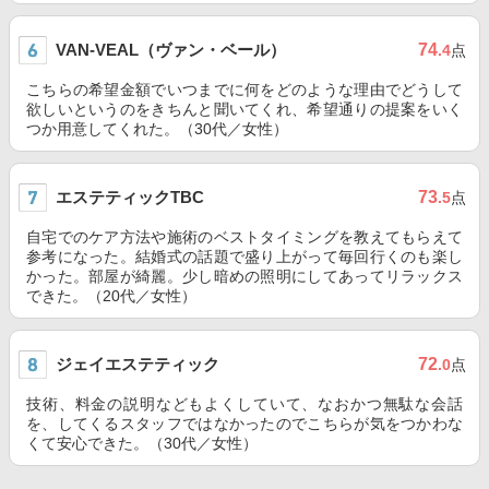
VAN-VEAL（ヴァン・ベール）
74
.4
点
こちらの希望金額でいつまでに何をどのような理由でどうして
欲しいというのをきちんと聞いてくれ、希望通りの提案をいく
つか用意してくれた。（30代／女性）
エステティックTBC
73
.5
点
自宅でのケア方法や施術のベストタイミングを教えてもらえて
参考になった。結婚式の話題で盛り上がって毎回行くのも楽し
かった。部屋が綺麗。少し暗めの照明にしてあってリラックス
できた。（20代／女性）
ジェイエステティック
72
.0
点
技術、料金の説明などもよくしていて、なおかつ無駄な会話
を、してくるスタッフではなかったのでこちらが気をつかわな
くて安心できた。（30代／女性）