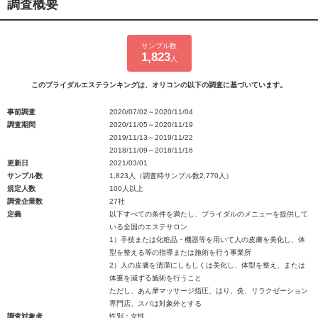
調査概要
サンプル数
1,823
人
このブライダルエステランキングは、オリコンの以下の調査に基づいています。
事前調査
2020/07/02～2020/11/04
調査期間
2020/11/05～2020/11/19
2019/11/13～2019/11/22
2018/11/09～2018/11/16
更新日
2021/03/01
サンプル数
1,823人（調査時サンプル数2,770人）
規定人数
100人以上
調査企業数
27社
定義
以下すべての条件を満たし、ブライダルのメニューを提供して
いる全国のエステサロン
1）手技または化粧品・機器等を用いて人の皮膚を美化し、体
型を整える等の指導または施術を行う事業所
2）人の皮膚を清潔にしもしくは美化し、体型を整え、または
体重を減ずる施術を行うこと
ただし、あん摩マッサージ指圧、はり、灸、リラクゼーション
専門店、スパは対象外とする
調査対象者
性別：女性