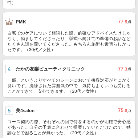
性）
77
PMK
.5
点
自宅でのケアについて相談した際、的確なアドバイスだけじゃ
なく、励ましてくださったり、挙式へ向けての準備のお話など
たくさん話を聞いてくださった。もちろん施術も素晴らしかっ
たです。（30代／女性）
たかの友梨ビューティクリニック
77
.3
点
一部、というよりすべてのシーンにおいて接客対応がとにかく
良いです。洗練された雰囲気の中で、気持ちよくいつも受ける
ことができて、安心できます。（20代／女性）
美4salon
75
.6
点
コース契約の際、それぞれの回で何をするのかが明確で安心感
があった。自分の予算に合わせて提案していただけたので、勧
誘などで困ることが無かった。（20代／女性）