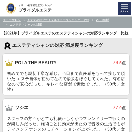
オリコン顧客満足度ランキング
ブライダルエステ
エステサロン
おすすめのブライダルエステランキング・比較
2021年版
エステティシャンの対応
【2021年】ブライダルエステのエステティシャンの対応ランキング・比較
エステティシャンの対応 満足度ランキング
79
POLA THE BEAUTY
.5
点
初めてでも親切丁寧な感じ。当日まで責任感をもって接して頂
いた エステ自体が初めてなので緊張をほぐしてくれた。有名店
なので安心だった。キレイな店舗で素敵でした。（50代／女
性）
ソシエ
77
.9
点
スタッフの方々がとても礼儀正しくかつフレンドリーで行くの
が楽しみだった。施術ごとに効果が出たので普段の生活でもボ
ディメンテナンスのモチベーションが上がった。（30代／女