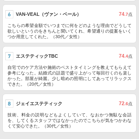
VAN-VEAL（ヴァン・ベール）
74
.7
点
こちらの希望金額でいつまでに何をどのような理由でどうして
欲しいというのをきちんと聞いてくれ、希望通りの提案をいく
つか用意してくれた。（30代／女性）
エステティックTBC
74
.4
点
自宅でのケア方法や施術のベストタイミングを教えてもらえて
参考になった。結婚式の話題で盛り上がって毎回行くのも楽し
かった。部屋が綺麗。少し暗めの照明にしてあってリラックス
できた。（20代／女性）
ジェイエステティック
72
.6
点
技術、料金の説明などもよくしていて、なおかつ無駄な会話
を、してくるスタッフではなかったのでこちらが気をつかわな
くて安心できた。（30代／女性）