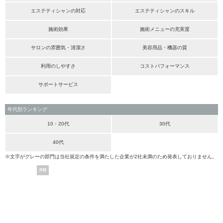
エステティシャンの対応
エステティシャンのスキル
施術効果
施術メニューの充実度
サロンの雰囲気・清潔さ
美容用品・機器の質
利用のしやすさ
コストパフォーマンス
サポートサービス
年代別ランキング
10・20代
30代
40代
※文字がグレーの部門は当社規定の条件を満たした企業が2社未満のため発表しておりません。
PR