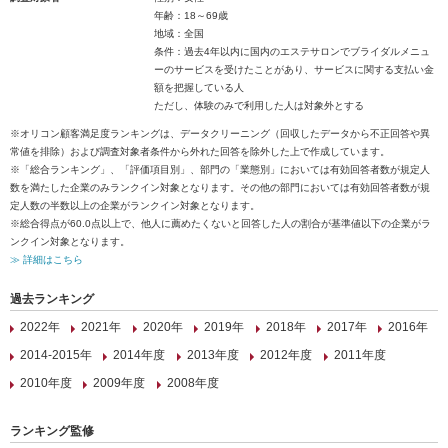
年齢：18～69歳
地域：全国
条件：過去4年以内に国内のエステサロンでブライダルメニュ
ーのサービスを受けたことがあり、サービスに関する支払い金
額を把握している人
ただし、体験のみで利用した人は対象外とする
※オリコン顧客満足度ランキングは、データクリーニング（回収したデータから不正回答や異
常値を排除）および調査対象者条件から外れた回答を除外した上で作成しています。
※「総合ランキング」、「評価項目別」、部門の「業態別」においては有効回答者数が規定人
数を満たした企業のみランクイン対象となります。その他の部門においては有効回答者数が規
定人数の半数以上の企業がランクイン対象となります。
※総合得点が60.0点以上で、他人に薦めたくないと回答した人の割合が基準値以下の企業がラ
ンクイン対象となります。
≫ 詳細はこちら
過去ランキング
2022年
2021年
2020年
2019年
2018年
2017年
2016年
2014-2015年
2014年度
2013年度
2012年度
2011年度
2010年度
2009年度
2008年度
ランキング監修