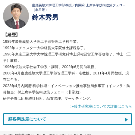
慶應義塾大学理工学部教授／内閣府 上席科学技術政策フェロー
（非常勤）
鈴木秀男
【経歴】
1989年慶應義塾大学理工学部管理工学科卒業。
1992年ロチェスター大学経営大学院修士課程修了。
1996年東京工業大学大学院理工学研究科博士課程経営工学専攻修了。博士（工
学）取得。
1996年筑波大学社会工学系・講師。2002年6月同助教授。
2008年4月慶應義塾大学理工学部管理工学科・准教授。2011年4月同教授、現
在に至る。
2023年4月内閣府 科学技術・イノベーション推進事務局参事官（インフラ・防
災担当）付上席科学技術政策フェロー（非常勤）
研究分野は応用統計解析、品質管理、マーケティング。
≫鈴木研究室についての詳細はこちら
顧客満足度について