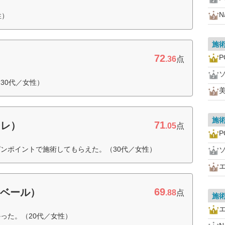
N
性）
施
72
P
.36
点
30代／女性）
美
施
71
ーレ）
.05
点
P
ンポイントで施術してもらえた。（30代／女性）
69
・ベール）
.88
点
施
った。（20代／女性）