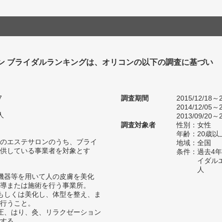
ン ブライダルランキングは、オリコンの以下の調査に基づい
7
調査期間
2015/12/18～2
2014/12/05～2
人
2013/09/20～2
調査対象者
性別：女性
年齢：20歳以
のエステサロンのうち、ブライ
地域：全国
供している事業者を対象とす
条件：過去4
イダル
人
機器等を用いて人の皮膚を美化
導または施術を行う事業所。
もしくは美化し、体型を整え、ま
行うこと。
圧、はり、灸、リラクゼーション
する。