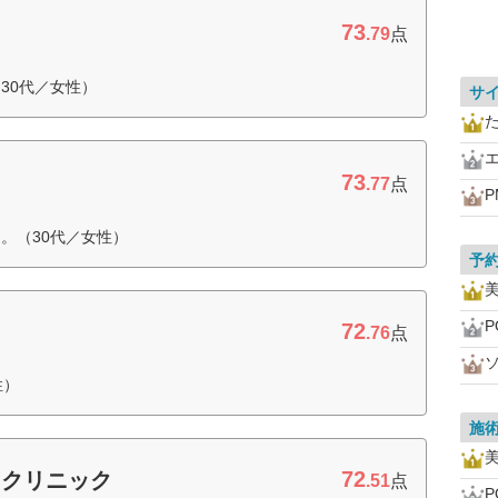
73
.79
点
30代／女性）
サ
73
.77
点
P
。（30代／女性）
予
美
P
72
.76
点
性）
施
美
72
ィクリニック
.51
点
P