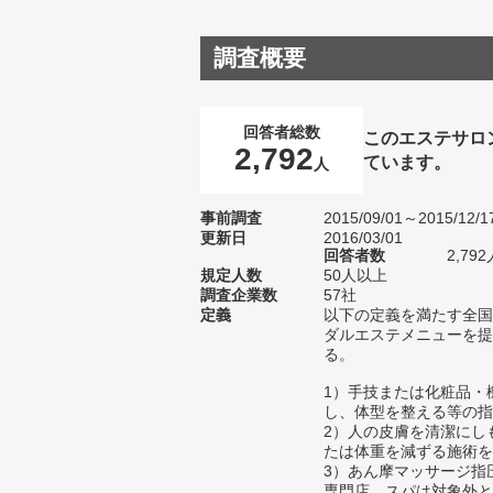
調査概要
回答者総数
このエステサロ
2,792
ています。
人
事前調査
2015/09/01～2015/12/1
更新日
2016/03/01
回答者数
2,792
規定人数
50人以上
調査企業数
57社
定義
以下の定義を満たす全国
ダルエステメニューを提
る。
1）手技または化粧品・
し、体型を整える等の指
2）人の皮膚を清潔にし
たは体重を減ずる施術を
3）あん摩マッサージ指
専門店、スパは対象外と