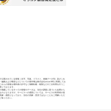
で公開されている情報（文字、写真、イラスト、画像データ等）及びこれ
・編集および構造などについての著作権は株式会社oricon MEに帰属してお
これらの情報を権利者の許可なく無断転載・複製などの二次利用を行うこ
禁じております。
で掲載しているすべての情報やデータは、当社の調査に基づいた結果から
ものとなりますが、サービスへの感想については、サービスの利用者が提
見解・感想となっており、当社の見解・意見ではないことをご理解いただ
ご覧ください。