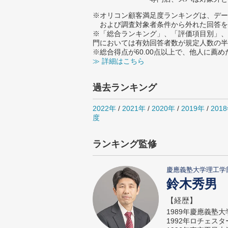
※オリコン顧客満足度ランキングは、デー
および調査対象者条件から外れた回答を
※「総合ランキング」、「評価項目別」、
門においては有効回答者数が規定人数の半
※総合得点が60.00点以上で、他人に
≫ 詳細はこちら
過去ランキング
2022年
/
2021年
/
2020年
/
2019年
/
201
度
ランキング監修
慶應義塾大学理工学
鈴木秀男
【経歴】
1989年慶應義塾
1992年ロチェス