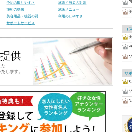
P
予約の取りやすさ
施術担当者の対応
施術の効果
施術メニュー
美
美容用品・機器の質
利用のしやすさ
サポートサービス
コ
美
P
サ
N