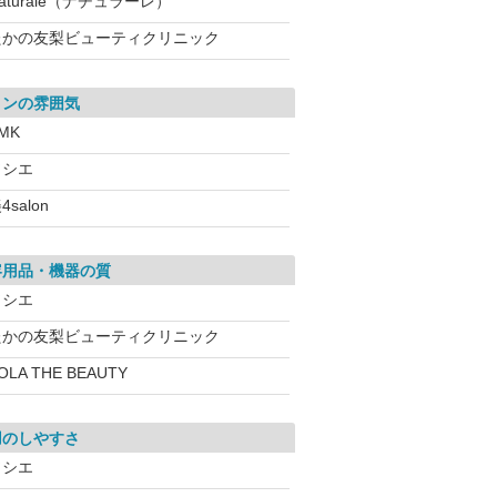
aturale（ナチュラーレ）
たかの友梨ビューティクリニック
ロンの雰囲気
MK
ソシエ
4salon
容用品・機器の質
ソシエ
たかの友梨ビューティクリニック
OLA THE BEAUTY
用のしやすさ
ソシエ