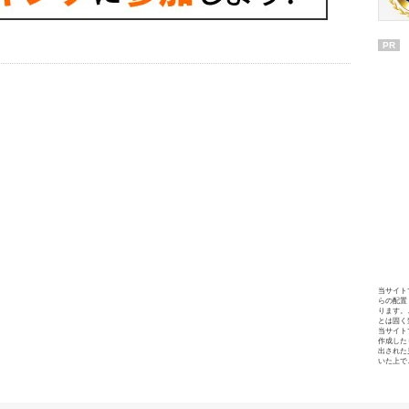
PR
当サイト
らの配置
ります。
とは固く
当サイト
作成した
出された
いた上で