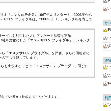
N
オリコンを前身企業に1967年よりスタート。2006年から
テサロン ブライダルは、2006年よりランキングを発表して
サ
P
サービスを利用した
人にアンケート調査を実施。
57
社を対象にした「
エステサロン ブライダル
」ランキング
美
から「
エステサロン ブライダル
」を評価。さらに回答者の
ーの声も掲載しています。
美
からも比較することで「
エステサロン ブライダル
」選びに
P
目別に並び替えて比較することが出来ます。
利