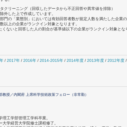
タクリーニング（回収したデータから不正回答や異常値を排除）
除外した上で作成しています。
部門の「業態別」においては有効回答者数が規定人数を満たした企業の
数以上の企業がランクイン対象となります。
薦めたくないと回答した人の割合が基準値以下の企業がランクイン対象とな
8年
/
2017年
/
2016年
/
2014-2015年
/
2014年度
/
2013年度
/
2012年度
部教授／内閣府 上席科学技術政策フェロー（非常勤）
大学理工学部管理工学科卒業。
ター大学経営大学院修士課程修了。