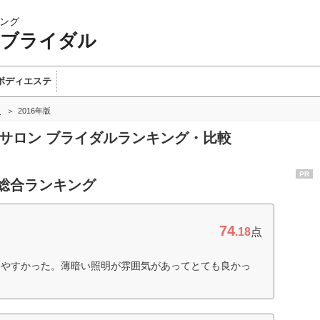
ング
 ブライダル
ボディエステ
較
2016年版
テサロン ブライダルランキング・比較
PR
 総合ランキング
74
.18
点
いやすかった。薄暗い照明が雰囲気があってとても良かっ