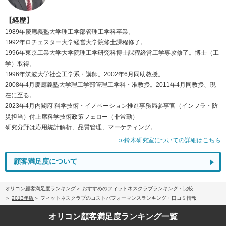
【経歴】
1989年慶應義塾大学理工学部管理工学科卒業。
1992年ロチェスター大学経営大学院修士課程修了。
1996年東京工業大学大学院理工学研究科博士課程経営工学専攻修了。博士（工
学）取得。
1996年筑波大学社会工学系・講師。2002年6月同助教授。
2008年4月慶應義塾大学理工学部管理工学科・准教授。2011年4月同教授、現
在に至る。
2023年4月内閣府 科学技術・イノベーション推進事務局参事官（インフラ・防
災担当）付上席科学技術政策フェロー（非常勤）
研究分野は応用統計解析、品質管理、マーケティング。
≫鈴木研究室についての詳細はこちら
顧客満足度について
オリコン顧客満足度ランキング
おすすめのフィットネスクラブランキング・比較
2013年版
フィットネスクラブのコストパフォーマンスランキング・口コミ情報
オリコン顧客満足度
ランキング一覧