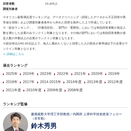
回答者数
10,405人
調査対象者
※オリコン顧客満足度ランキングは、データクリーニング（回収したデータから不正回答や異
常値を排除）および調査対象者条件から外れた回答を除外した上で作成しています。
※「総合ランキング」、「評価項目別」、部門の「業態別」においては有効回答者数が規定人
数を満たした企業のみランクイン対象となります。その他の部門においては有効回答者数が規
定人数の半数以上の企業がランクイン対象となります。
※総合得点が60.00点以上で、他人に薦めたくないと回答した人の割合が基準値以下の企業がラ
ンクイン対象となります。
≫ 詳細はこちら
過去ランキング
2025年
2024年
2023年
2022年
2021年
2020年
2019年
2018年
2017年
2014-2015年
2014年度
2013年度
2012年度
2011年度
2010年度
2009年度
2008年度
ランキング監修
慶應義塾大学理工学部教授／内閣府 上席科学技術政策フェロー
（非常勤）
鈴木秀男