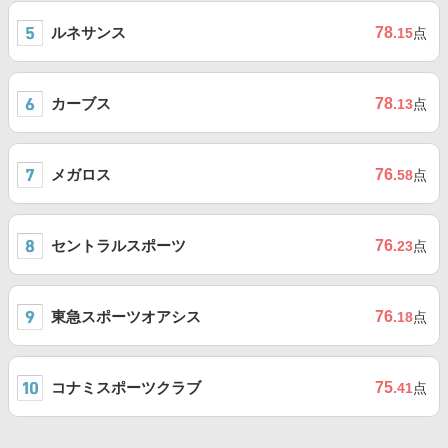
ルネサンス
78
.15
点
カーブス
78
.13
点
メガロス
76
.58
点
セントラルスポーツ
76
.23
点
東急スポーツオアシス
76
.18
点
コナミスポーツクラブ
75
.41
点