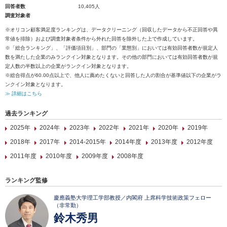
回答者数
10,405人
調査対象者
※オリコン顧客満足度ランキングは、データクリーニング（回収したデータから不正回答や異
常値を排除）および調査対象者条件から外れた回答を除外した上で作成しています。
※「総合ランキング」、「評価項目別」、部門の「業態別」においては有効回答者数が規定人
数を満たした企業のみランクイン対象となります。その他の部門においては有効回答者数が規
定人数の半数以上の企業がランクイン対象となります。
※総合得点が60.00点以上で、他人に薦めたくないと回答した人の割合が基準値以下の企業がラ
ンクイン対象となります。
≫ 詳細はこちら
過去ランキング
2025年
2024年
2023年
2022年
2021年
2020年
2019年
2018年
2017年
2014-2015年
2014年度
2013年度
2012年度
2011年度
2010年度
2009年度
2008年度
ランキング監修
慶應義塾大学理工学部教授／内閣府 上席科学技術政策フェロー
（非常勤）
鈴木秀男