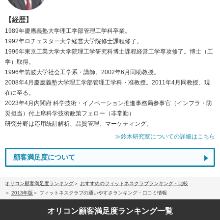
【経歴】
1989年慶應義塾大学理工学部管理工学科卒業。
1992年ロチェスター大学経営大学院修士課程修了。
1996年東京工業大学大学院理工学研究科博士課程経営工学専攻修了。博士（工
学）取得。
1996年筑波大学社会工学系・講師。2002年6月同助教授。
2008年4月慶應義塾大学理工学部管理工学科・准教授。2011年4月同教授、現
在に至る。
2023年4月内閣府 科学技術・イノベーション推進事務局参事官（インフラ・防
災担当）付上席科学技術政策フェロー（非常勤）
研究分野は応用統計解析、品質管理、マーケティング。
≫鈴木研究室についての詳細はこちら
顧客満足度について
オリコン顧客満足度ランキング
おすすめのフィットネスクラブランキング・比較
2013年版
フィットネスクラブの通いやすさランキング・口コミ情報
オリコン顧客満足度
ランキング一覧