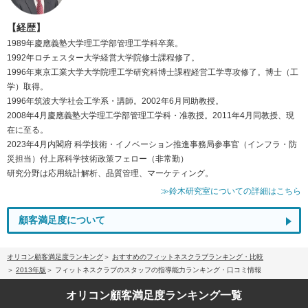
【経歴】
1989年慶應義塾大学理工学部管理工学科卒業。
1992年ロチェスター大学経営大学院修士課程修了。
1996年東京工業大学大学院理工学研究科博士課程経営工学専攻修了。博士（工
学）取得。
1996年筑波大学社会工学系・講師。2002年6月同助教授。
2008年4月慶應義塾大学理工学部管理工学科・准教授。2011年4月同教授、現
在に至る。
2023年4月内閣府 科学技術・イノベーション推進事務局参事官（インフラ・防
災担当）付上席科学技術政策フェロー（非常勤）
研究分野は応用統計解析、品質管理、マーケティング。
≫鈴木研究室についての詳細はこちら
顧客満足度について
オリコン顧客満足度ランキング
おすすめのフィットネスクラブランキング・比較
2013年版
フィットネスクラブのスタッフの指導能力ランキング・口コミ情報
オリコン顧客満足度
ランキング一覧