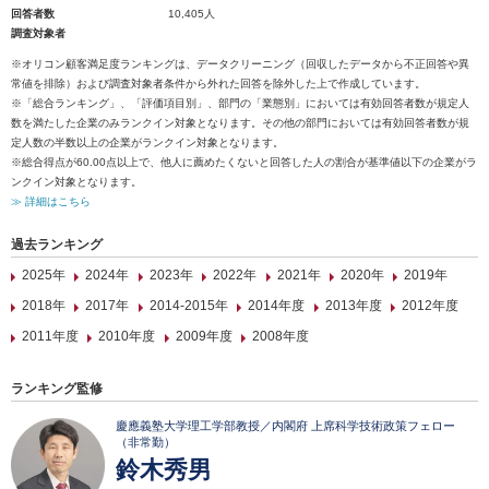
回答者数
10,405人
調査対象者
※オリコン顧客満足度ランキングは、データクリーニング（回収したデータから不正回答や異
常値を排除）および調査対象者条件から外れた回答を除外した上で作成しています。
※「総合ランキング」、「評価項目別」、部門の「業態別」においては有効回答者数が規定人
数を満たした企業のみランクイン対象となります。その他の部門においては有効回答者数が規
定人数の半数以上の企業がランクイン対象となります。
※総合得点が60.00点以上で、他人に薦めたくないと回答した人の割合が基準値以下の企業がラ
ンクイン対象となります。
≫ 詳細はこちら
過去ランキング
2025年
2024年
2023年
2022年
2021年
2020年
2019年
2018年
2017年
2014-2015年
2014年度
2013年度
2012年度
2011年度
2010年度
2009年度
2008年度
ランキング監修
慶應義塾大学理工学部教授／内閣府 上席科学技術政策フェロー
（非常勤）
鈴木秀男