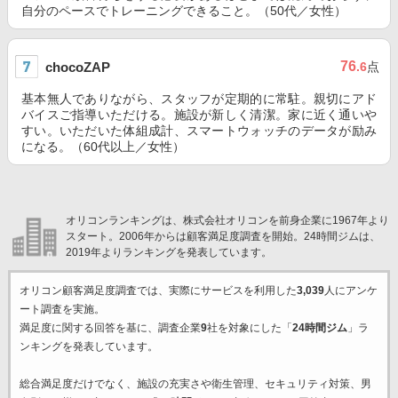
自分のペースでトレーニングできること。（50代／女性）
76
chocoZAP
.6
点
基本無人でありながら、スタッフが定期的に常駐。親切にアド
バイスご指導いただける。施設が新しく清潔。家に近く通いや
すい。いただいた体組成計、スマートウォッチのデータが励み
になる。（60代以上／女性）
オリコンランキングは、株式会社オリコンを前身企業に1967年より
スタート。2006年からは顧客満足度調査を開始。24時間ジムは、
2019年よりランキングを発表しています。
オリコン顧客満足度調査では、実際にサービスを利用した
3,039
人にアンケ
ート調査を実施。
満足度に関する回答を基に、調査企業
9
社を対象にした「
24時間ジム
」ラ
ンキングを発表しています。
総合満足度だけでなく、施設の充実さや衛生管理、セキュリティ対策、男