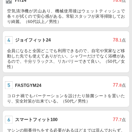
78
FiT24
.6
点
空気清浄機が沢山あり、機械使用後はウェットティッシュで
各々が拭くので安心感がある。常駐スタッフが床等掃除してお
り綺麗。（60代以上／男性）
ジョイフィット24
78
.1
点
会員になると全国どこでも利用できるので、自宅や実家など移
動した先でも使えてありがたい。シャワーだけでなく浴槽があ
るので、十分リラックス、リカバリーできて良い。（50代／女
性）
77
FASTGYM24
.8
点
コロナ禍でもパーテーションを設けたり除菌シートを置いた
り、安全対策が出来ている。（50代／男性）
スマートフィット100
77
.7
点
マシンの順番待ちをする必要があるほどまでは混んでおらず、