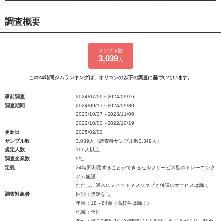
調査概要
サンプル数
3,039
人
この24時間ジムランキングは、オリコンの以下の調査に基づいています。
事前調査
2024/07/09～2024/09/16
調査期間
2024/09/17～2024/09/30
2023/10/27～2023/11/06
2022/10/03～2022/10/19
更新日
2025/02/03
サンプル数
3,039人（調査時サンプル数3,349人）
規定人数
100人以上
調査企業数
9社
定義
24時間利用することができるセルフサービス型のトレーニング
ジム施設
ただし、通常のフィットネスクラブと併設のサービスは除く
調査対象者
性別：指定なし
年齢：18～84歳（高校生は除く）
地域：全国
条件：過去3年以内に24時間ジムを利用したことがあり、料金