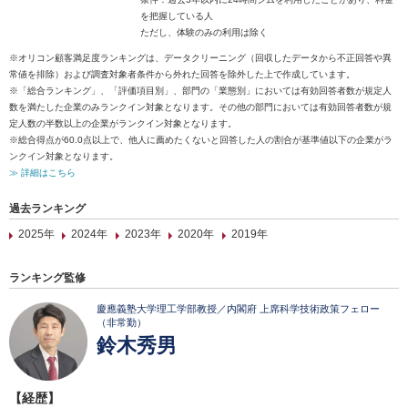
を把握している人
ただし、体験のみの利用は除く
※オリコン顧客満足度ランキングは、データクリーニング（回収したデータから不正回答や異
常値を排除）および調査対象者条件から外れた回答を除外した上で作成しています。
※「総合ランキング」、「評価項目別」、部門の「業態別」においては有効回答者数が規定人
数を満たした企業のみランクイン対象となります。その他の部門においては有効回答者数が規
定人数の半数以上の企業がランクイン対象となります。
※総合得点が60.0点以上で、他人に薦めたくないと回答した人の割合が基準値以下の企業がラ
ンクイン対象となります。
≫ 詳細はこちら
過去ランキング
2025年
2024年
2023年
2020年
2019年
ランキング監修
慶應義塾大学理工学部教授／内閣府 上席科学技術政策フェロー
（非常勤）
鈴木秀男
【経歴】