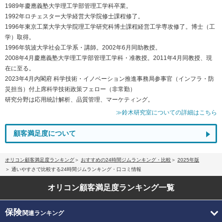
1989年慶應義塾大学理工学部管理工学科卒業。
1992年ロチェスター大学経営大学院修士課程修了。
1996年東京工業大学大学院理工学研究科博士課程経営工学専攻修了。博士（工
学）取得。
1996年筑波大学社会工学系・講師。2002年6月同助教授。
2008年4月慶應義塾大学理工学部管理工学科・准教授。2011年4月同教授、現
在に至る。
2023年4月内閣府 科学技術・イノベーション推進事務局参事官（インフラ・防
災担当）付上席科学技術政策フェロー（非常勤）
研究分野は応用統計解析、品質管理、マーケティング。
≫鈴木研究室についての詳細はこちら
顧客満足度について
オリコン顧客満足度ランキング
おすすめの24時間ジムランキング・比較
2025年版
通いやすさで比較する24時間ジムランキング・口コミ情報
オリコン顧客満足度
ランキング一覧
保険
関連ランキング