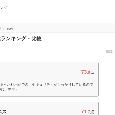
ング
版
50代
0代ランキング・比較
PR
73
.8
点
にあった利用ができ、セキュリティがしっかりしているので
0代／男性）
71
ネス
.7
点