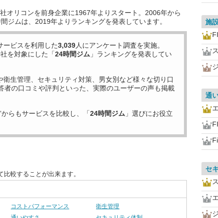
オリコンを前身企業に1967年よりスタート。2006年から
時間ジムは、2019年よりランキングを発表しています。
施
F
サービスを利用した
3,039
人にアンケート調査を実施。
9
社を対象にした「
24時間ジム
」ランキングを発表してい
や衛生管理、セキュリティ対策、男女別など様々な切り口
答者の口コミや評判といった、実際のユーザーの声も掲載
通
”からもサービスを比較し、「
24時間ジム
」選びにお役立
F
F
セ
て比較することが出来ます。
コストパフォーマンス
衛生管理
通いやすさ
セキュリティ体制