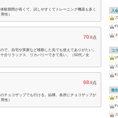
。体験期間が長くて、試しやすくてトレーニング機器も多く
入
／男性）
F
70
.8
点
るので、自宅や実家など移動した先でも使えてありがたい。
コ
十分リラックス、リカバリーできて良い。（50代／女
c
F
68
.9
点
衛
このチョコザップでも行ける。結構、各所にチョコザップが
／男性）
F