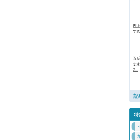
押
すめ
五
すす
2...
記
特