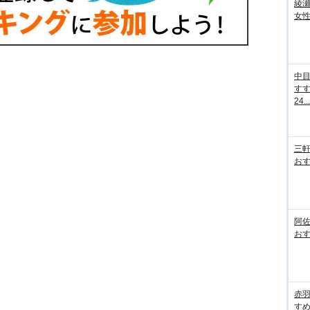
綾
女性
中
す
24...
三
おす
阿
おす
赤
すめ