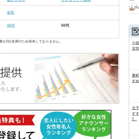
F
女性
40代
50代
業が2社未満のため発表しておりません。
小
女性
要
すめ
北
すす
2...