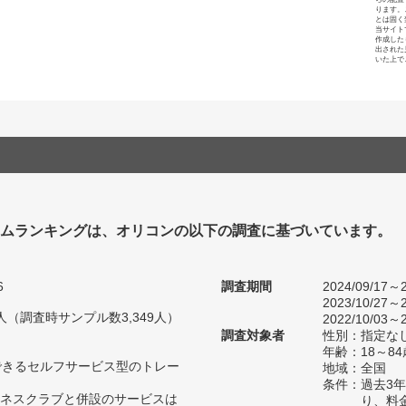
ります。
とは固く
当サイト
作成した
出された
いた上で
ジムランキングは、オリコンの以下の調査に基づいています。
6
調査期間
2024/09/17～2
2023/10/27～2
39人（調査時サンプル数3,349人）
2022/10/03～2
調査対象者
性別：指定な
年齢：18～8
できるセルフサービス型のトレー
地域：全国
条件：過去3
ネスクラブと併設のサービスは
り、料