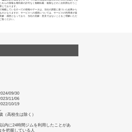
これらの情報を権利者の許可なく無断転載・複製などの二次利用を行うこ
禁じております。
で掲載しているすべての情報やデータは、当社の調査に基づいた結果から
ものとなりますが、サービスへの感想については、サービスの利用者が提
見解・感想となっており、当社の見解・意見ではないことをご理解いただ
ご覧ください。
024/09/30
023/11/06
022/10/19
し
4歳（高校生は除く）
年以内に24時間ジムを利用したことがあ
金を把握している人