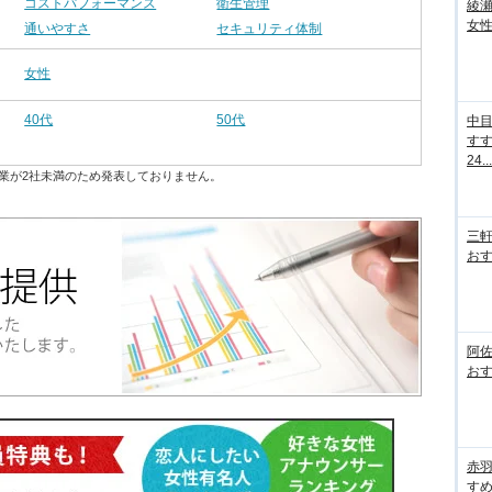
コストパフォーマンス
衛生管理
綾
女性
通いやすさ
セキュリティ体制
女性
40代
50代
中
す
24...
業が2社未満のため発表しておりません。
三
おす
阿
おす
赤
すめ