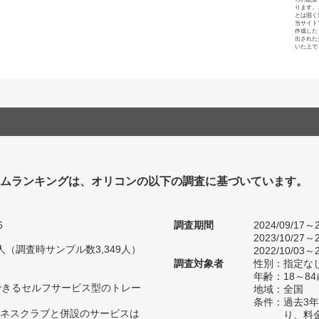
ります。
とは固く
当サイト
作成した
出された
いた上で
ジムランキングは、オリコンの以下の調査に基づいています。
6
調査期間
2024/09/17～2
2023/10/27～2
39人（調査時サンプル数3,349人）
2022/10/03～2
調査対象者
性別：指定な
年齢：18～8
できるセルフサービス型のトレー
地域：全国
条件：過去3
ネスクラブと併設のサービスは
り、料