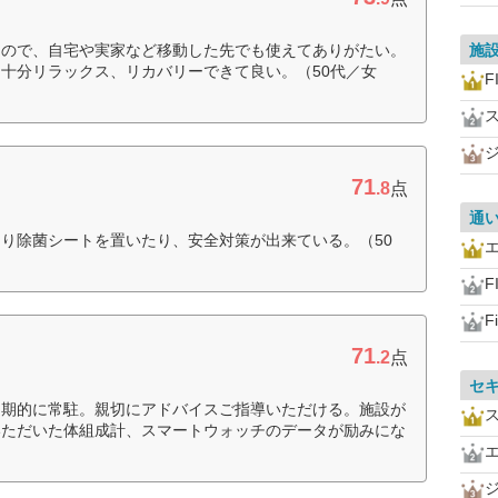
るので、自宅や実家など移動した先でも使えてありがたい。
施
十分リラックス、リカバリーできて良い。（50代／女
F
71
.8
点
通
り除菌シートを置いたり、安全対策が出来ている。（50
F
F
71
.2
点
セ
定期的に常駐。親切にアドバイスご指導いただける。施設が
いただいた体組成計、スマートウォッチのデータが励みにな