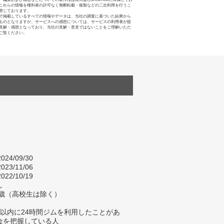
これらの情報を権利者の許可なく無断転載・複製などの二次利用を行うこ
禁じております。
で掲載しているすべての情報やデータは、当社の調査に基づいた結果から
ものとなりますが、サービスへの感想については、サービスの利用者が提
見解・感想となっており、当社の見解・意見ではないことをご理解いただ
ご覧ください。
024/09/30
023/11/06
022/10/19
し
4歳（高校生は除く）
年以内に24時間ジムを利用したことがあ
金を把握している人