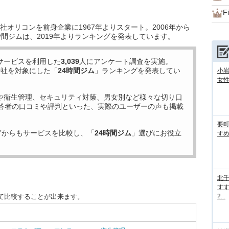
F
オリコンを前身企業に1967年よりスタート。2006年から
時間ジムは、2019年よりランキングを発表しています。
サービスを利用した
3,039
人にアンケート調査を実施。
9
社を対象にした「
24時間ジム
」ランキングを発表してい
小
女性
や衛生管理、セキュリティ対策、男女別など様々な切り口
答者の口コミや評判といった、実際のユーザーの声も掲載
要
”からもサービスを比較し、「
24時間ジム
」選びにお役立
すめ
北
すす
て比較することが出来ます。
2...