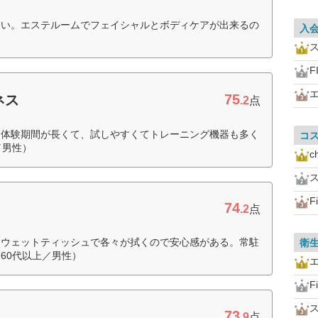
しい。エステルームでフェイシャルとボディケアが出来るの
入
F
75
ネス
.2
点
。体験期間が長くて、試しやすくてトレーニング機器も多く
コ
／男性）
c
F
74
.2
点
はウェットティッシュで各々が拭くので安心感がある。常駐
衛
60代以上／男性）
F
73
.9
点