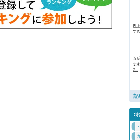
押
すめ
五
すす
2...
記
特