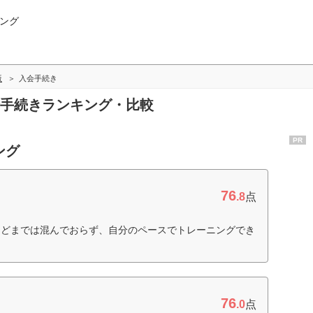
ング
版
入会手続き
入会手続きランキング・比較
PR
ング
76
.8
点
ほどまでは混んでおらず、自分のペースでトレーニングでき
76
.0
点