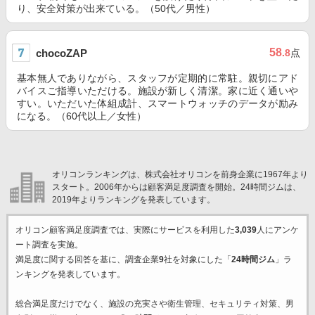
り、安全対策が出来ている。（50代／男性）
58
chocoZAP
.8
点
基本無人でありながら、スタッフが定期的に常駐。親切にアド
バイスご指導いただける。施設が新しく清潔。家に近く通いや
すい。いただいた体組成計、スマートウォッチのデータが励み
になる。（60代以上／女性）
オリコンランキングは、株式会社オリコンを前身企業に1967年より
スタート。2006年からは顧客満足度調査を開始。24時間ジムは、
2019年よりランキングを発表しています。
オリコン顧客満足度調査では、実際にサービスを利用した
3,039
人にアンケ
ート調査を実施。
満足度に関する回答を基に、調査企業
9
社を対象にした「
24時間ジム
」ラ
ンキングを発表しています。
総合満足度だけでなく、施設の充実さや衛生管理、セキュリティ対策、男