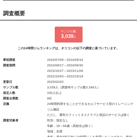
調査概要
サンプル数
3,039
人
この24時間ジムランキングは、オリコンの以下の調査に基づいています。
事前調査
2024/07/09～2024/09/16
調査期間
2024/09/17～2024/09/30
2023/10/27～2023/11/06
2022/10/03～2022/10/19
更新日
2025/02/03
サンプル数
3,039人（調査時サンプル数3,349人）
規定人数
100人以上
調査企業数
9社
定義
24時間利用することができるセルフサービス型のトレーニング
ジム施設
ただし、通常のフィットネスクラブと併設のサービスは除く
調査対象者
性別：指定なし
年齢：18～84歳（高校生は除く）
地域：全国
条件：過去3年以内に24時間ジムを利用したことがあり、料金