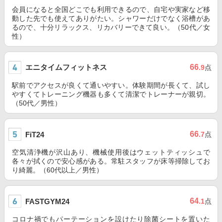
会員になると全国どこでも利用できるので、自宅や実家など移
動した先でも使えてありがたい。シャワーだけでなく浴槽があ
るので、十分リラックス、リカバリーできて良い。（50代／女
性）
エニタイムフィットネス
66
.9
点
駅前でアクセスが良くて通いやすい。体験期間が長くて、試し
やすくてトレーニング機器も多くて清潔でトレーナーが親切。
（50代／男性）
66
FiT24
.7
点
空気清浄機が沢山あり、機械使用後はウェットティッシュで
各々が拭くので安心感がある。常駐スタッフが床等掃除してお
り綺麗。（60代以上／男性）
64
FASTGYM24
.1
点
コロナ禍でもパーテーションを設けたり除菌シートを置いた