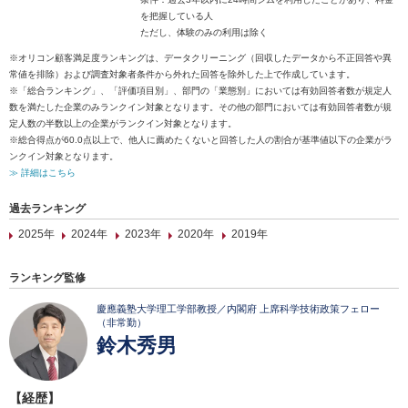
を把握している人
ただし、体験のみの利用は除く
※オリコン顧客満足度ランキングは、データクリーニング（回収したデータから不正回答や異
常値を排除）および調査対象者条件から外れた回答を除外した上で作成しています。
※「総合ランキング」、「評価項目別」、部門の「業態別」においては有効回答者数が規定人
数を満たした企業のみランクイン対象となります。その他の部門においては有効回答者数が規
定人数の半数以上の企業がランクイン対象となります。
※総合得点が60.0点以上で、他人に薦めたくないと回答した人の割合が基準値以下の企業がラ
ンクイン対象となります。
≫ 詳細はこちら
過去ランキング
2025年
2024年
2023年
2020年
2019年
ランキング監修
慶應義塾大学理工学部教授／内閣府 上席科学技術政策フェロー
（非常勤）
鈴木秀男
【経歴】