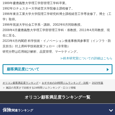
1989年慶應義塾大学理工学部管理工学科卒業。
1992年ロチェスター大学経営大学院修士課程修了。
1996年東京工業大学大学院理工学研究科博士課程経営工学専攻修了。博士（工
学）取得。
1996年筑波大学社会工学系・講師。2002年6月同助教授。
2008年4月慶應義塾大学理工学部管理工学科・准教授。2011年4月同教授、現
在に至る。
2023年4月内閣府 科学技術・イノベーション推進事務局参事官（インフラ・防
災担当）付上席科学技術政策フェロー（非常勤）
研究分野は応用統計解析、品質管理、マーケティング。
≫鈴木研究室についての詳細はこちら
顧客満足度について
オリコン顧客満足度ランキング
おすすめの24時間ジムランキング・比較
2025年版
施設の充実さで比較する24時間ジムランキング・口コミ情報
オリコン顧客満足度
ランキング一覧
保険
関連ランキング