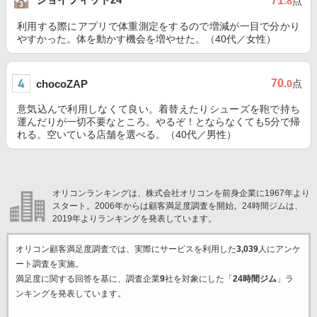
71
.8
点
利用する際にアプリで体重測定をするので増減が一目で分かり
やすかった。体を動かす機会を増やせた。（40代／女性）
70
chocoZAP
.0
点
意気込んで利用しなくて良い。着替えたりシューズを鞄で持ち
運んだりが一切不要なところ。やるぞ！とならなくても5分で帰
れる。空いている店舗を選べる。（40代／男性）
オリコンランキングは、株式会社オリコンを前身企業に1967年より
スタート。2006年からは顧客満足度調査を開始。24時間ジムは、
2019年よりランキングを発表しています。
オリコン顧客満足度調査では、実際にサービスを利用した
3,039
人にアンケ
ート調査を実施。
満足度に関する回答を基に、調査企業
9
社を対象にした「
24時間ジム
」ラ
ンキングを発表しています。