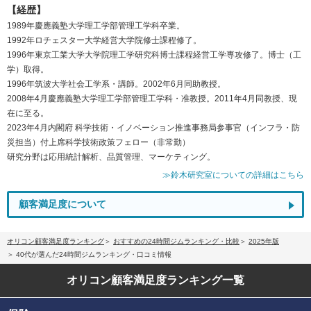
【経歴】
1989年慶應義塾大学理工学部管理工学科卒業。
1992年ロチェスター大学経営大学院修士課程修了。
1996年東京工業大学大学院理工学研究科博士課程経営工学専攻修了。博士（工
学）取得。
1996年筑波大学社会工学系・講師。2002年6月同助教授。
2008年4月慶應義塾大学理工学部管理工学科・准教授。2011年4月同教授、現
在に至る。
2023年4月内閣府 科学技術・イノベーション推進事務局参事官（インフラ・防
災担当）付上席科学技術政策フェロー（非常勤）
研究分野は応用統計解析、品質管理、マーケティング。
≫鈴木研究室についての詳細はこちら
顧客満足度について
オリコン顧客満足度ランキング
おすすめの24時間ジムランキング・比較
2025年版
40代が選んだ24時間ジムランキング・口コミ情報
オリコン顧客満足度
ランキング一覧