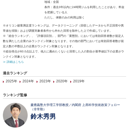
地域：全国
条件：過去3年以内に24時間ジムを利用したことがあり、料金
を把握している人
ただし、体験のみの利用は除く
※オリコン顧客満足度ランキングは、データクリーニング（回収したデータから不正回答や異
常値を排除）および調査対象者条件から外れた回答を除外した上で作成しています。
※「総合ランキング」、「評価項目別」、部門の「業態別」においては有効回答者数が規定人
数を満たした企業のみランクイン対象となります。その他の部門においては有効回答者数が規
定人数の半数以上の企業がランクイン対象となります。
※総合得点が60.0点以上で、他人に薦めたくないと回答した人の割合が基準値以下の企業がラ
ンクイン対象となります。
≫ 詳細はこちら
過去ランキング
2025年
2024年
2023年
2020年
2019年
ランキング監修
慶應義塾大学理工学部教授／内閣府 上席科学技術政策フェロー
（非常勤）
鈴木秀男