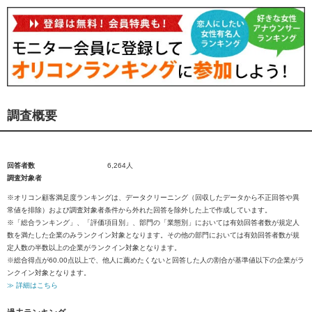
調査概要
回答者数
6,264人
調査対象者
※オリコン顧客満足度ランキングは、データクリーニング（回収したデータから不正回答や異
常値を排除）および調査対象者条件から外れた回答を除外した上で作成しています。
※「総合ランキング」、「評価項目別」、部門の「業態別」においては有効回答者数が規定人
数を満たした企業のみランクイン対象となります。その他の部門においては有効回答者数が規
定人数の半数以上の企業がランクイン対象となります。
※総合得点が60.00点以上で、他人に薦めたくないと回答した人の割合が基準値以下の企業がラ
ンクイン対象となります。
≫ 詳細はこちら