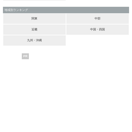
地域別ランキング
関東
中部
近畿
中国・四国
九州・沖縄
PR