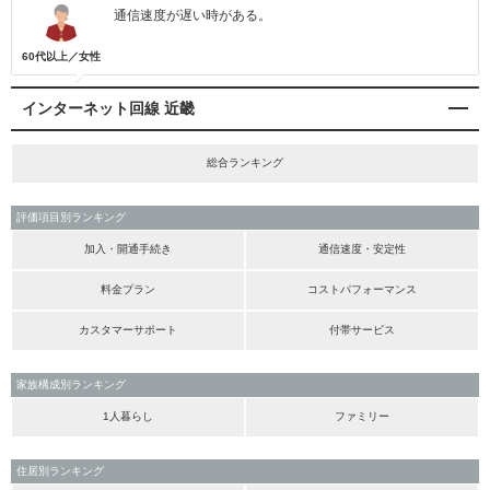
通信速度が遅い時がある。
60代以上／女性
インターネット回線 近畿
総合ランキング
評価項目別ランキング
加入・開通手続き
通信速度・安定性
料金プラン
コストパフォーマンス
カスタマーサポート
付帯サービス
家族構成別ランキング
1人暮らし
ファミリー
住居別ランキング