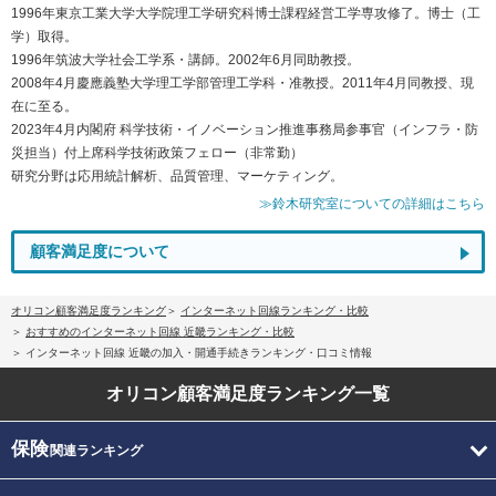
1996年東京工業大学大学院理工学研究科博士課程経営工学専攻修了。博士（工
学）取得。
1996年筑波大学社会工学系・講師。2002年6月同助教授。
2008年4月慶應義塾大学理工学部管理工学科・准教授。2011年4月同教授、現
在に至る。
2023年4月内閣府 科学技術・イノベーション推進事務局参事官（インフラ・防
災担当）付上席科学技術政策フェロー（非常勤）
研究分野は応用統計解析、品質管理、マーケティング。
≫鈴木研究室についての詳細はこちら
顧客満足度について
オリコン顧客満足度ランキング
インターネット回線ランキング・比較
おすすめのインターネット回線 近畿ランキング・比較
インターネット回線 近畿の加入・開通手続きランキング・口コミ情報
オリコン顧客満足度
ランキング一覧
保険
関連ランキング