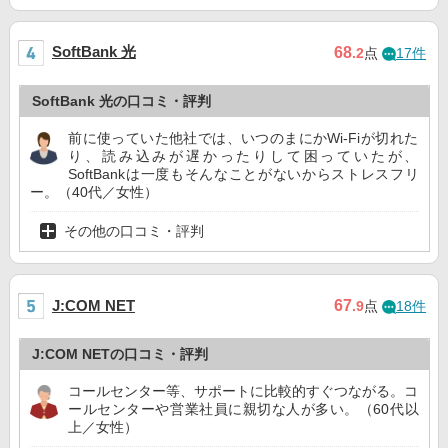
SoftBank 光
68
.2
点
17件
SoftBank 光の口コミ・評判
前に使っていた他社では、いつのまにかWi-Fiが切れた
り、読み込みが遅かったりして困っていたが、
SoftBankは一度もそんなことがないからストレスフリ
ー。（40代／女性）
その他の口コミ・評判
67
J:COM NET
.9
点
18件
J:COM NETの口コミ・評判
コールセンター等、サポートに比較的すぐつながる。コ
ールセンターや営業社員に親切な人が多い。（60代以
上／女性）