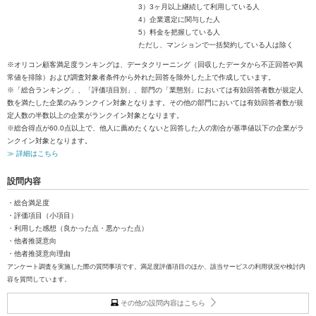
3）3ヶ月以上継続して利用している人
4）企業選定に関与した人
5）料金を把握している人
ただし、マンションで一括契約している人は除く
※オリコン顧客満足度ランキングは、データクリーニング（回収したデータから不正回答や異
常値を排除）および調査対象者条件から外れた回答を除外した上で作成しています。
※「総合ランキング」、「評価項目別」、部門の「業態別」においては有効回答者数が規定人
数を満たした企業のみランクイン対象となります。その他の部門においては有効回答者数が規
定人数の半数以上の企業がランクイン対象となります。
※総合得点が60.0点以上で、他人に薦めたくないと回答した人の割合が基準値以下の企業がラ
ンクイン対象となります。
≫ 詳細はこちら
設問内容
・総合満足度
・評価項目（小項目）
・利用した感想（良かった点・悪かった点）
・他者推奨意向
・他者推奨意向理由
アンケート調査を実施した際の質問事項です。満足度評価項目のほか、該当サービスの利用状況や検討内
容を質問しています。
その他の設問内容はこちら