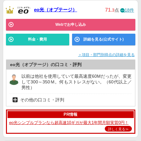
eo光（オプテージ）
71
.3
点
18件
Webでお申し込み
料金・費用
詳細を見る(公式サイト)
＞項目・部門別得点の詳細を見る
eo光（オプテージ）の口コミ・評判
以前は他社を使用していて最高速度60Mだったが、変更
して300～350Ｍ。何もストレスがない。（60代以上／
男性）
その他の口コミ・評判
PR情報
eo光シンプルプランなら超高速10ギガが最大1年間月額実質0円！
詳しく見る≫