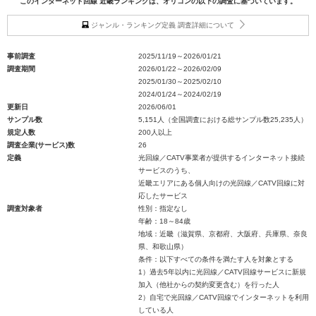
このインターネット回線 近畿ランキングは、オリコンの以下の調査に基づいています。
ジャンル・ランキング定義 調査詳細について
事前調査
2025/11/19～2026/01/21
調査期間
2026/01/22～2026/02/09
2025/01/30～2025/02/10
2024/01/24～2024/02/19
更新日
2026/06/01
サンプル数
5,151人（全国調査における総サンプル数25,235人）
規定人数
200人以上
調査企業(サービス)数
26
定義
光回線／CATV事業者が提供するインターネット接続
サービスのうち、
近畿エリアにある個人向けの光回線／CATV回線に対
応したサービス
調査対象者
性別：指定なし
年齢：18～84歳
地域：近畿（滋賀県、京都府、大阪府、兵庫県、奈良
県、和歌山県）
条件：以下すべての条件を満たす人を対象とする
1）過去5年以内に光回線／CATV回線サービスに新規
加入（他社からの契約変更含む）を行った人
2）自宅で光回線／CATV回線でインターネットを利用
している人