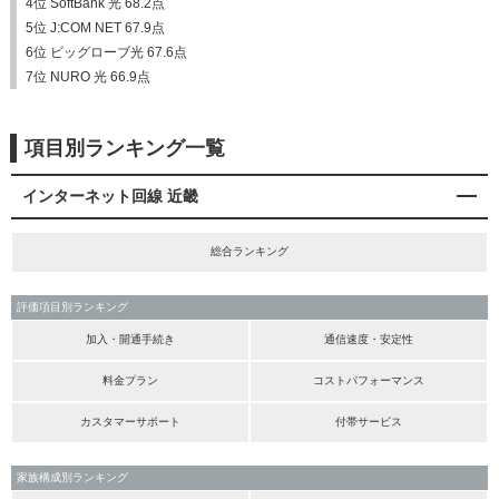
4位 SoftBank 光 68.2点
5位 J:COM NET 67.9点
6位 ビッグローブ光 67.6点
7位 NURO 光 66.9点
項目別ランキング一覧
インターネット回線 近畿
総合ランキング
評価項目別ランキング
加入・開通手続き
通信速度・安定性
料金プラン
コストパフォーマンス
カスタマーサポート
付帯サービス
家族構成別ランキング