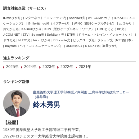
調査対象企業（サービス）
IIJmioひかり(インターネットイニシアティブ) | AsahiNet光 | ＠T COMヒカリ（TOKAIコミュニ
ケーションズ） | ＠nifty光 | eo光（オプテージ） | WINK（姫路ケーブルテレビ） | auひかり |
おてがる光 | KABU&ひかり | KCN（近鉄ケーブルネットワーク） | GMOとくとくBB光 |
J:COM NET | ZTV | So-net光 | SoftBank 光 | DTI光（ドリーム・トレイン・インターネット） |
ドコモ光 | NURO光 | hi-ho ひかり | BB.excite光 | ビッグローブ光 | フレッツ光（NTT西日本）
| Baycom（ベイ・コミュニケーションズ） | USEN光 01 | U-NEXT光 | 楽天ひかり
過去ランキング
2025年
2024年
2023年
2022年
2021年
ランキング監修
慶應義塾大学理工学部教授／内閣府 上席科学技術政策フェロー
（非常勤）
鈴木秀男
【経歴】
1989年慶應義塾大学理工学部管理工学科卒業。
1992年ロチェスター大学経営大学院修士課程修了。