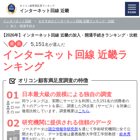
オリコン顧客満足度ランキング
インターネット回線 近畿
インターネット回線
おすすめのインターネット回線 近畿ランキング・比較
加入・開通手続き
【2026年】インターネット回線 近畿の加入・開通手続きランキング・比較
／
／
5,151
最
新
名が選んだ
インターネット回線 近畿ラ
ンキング
オリコン顧客満足度調査の特徴
日本最大級の規模による独自の調査
同ランキングは、実際にサービスを利用した5,151名の消費者の
方々のアンケートを基に、調査した26企業（サービス）を対象に
徹底比較しています。調査概要は
こちら
。
研究機関に提供される信頼のデータ
ソースデータは
国立情報学研究所
を通じて学術研究機関に全て公
開されており、データ監修は慶應義塾大学理工学部教授・
鈴木秀
男
氏が行っています。