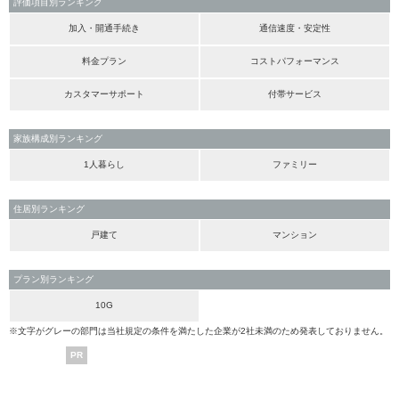
評価項目別ランキング
加入・開通手続き
通信速度・安定性
料金プラン
コストパフォーマンス
カスタマーサポート
付帯サービス
家族構成別ランキング
1人暮らし
ファミリー
住居別ランキング
戸建て
マンション
プラン別ランキング
10G
※文字がグレーの部門は当社規定の条件を満たした企業が2社未満のため発表しておりません。
PR