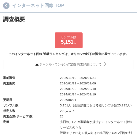
インターネット回線 TOP
調査概要
サンプル数
5,151
人
このインターネット回線 近畿ランキングは、オリコンの以下の調査に基づいています。
ジャンル・ランキング定義 調査詳細について
事前調査
2025/11/19～2026/01/21
調査期間
2026/01/22～2026/02/09
2025/01/30～2025/02/10
2024/01/24～2024/02/19
更新日
2026/06/01
サンプル数
5,151人（全国調査における総サンプル数25,235人）
規定人数
200人以上
調査企業(サービス)数
26
定義
光回線／CATV事業者が提供するインターネット接続
サービスのうち、
近畿エリアにある個人向けの光回線／CATV回線に対