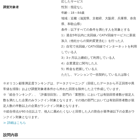
応したサービス
調査対象者
性別：指定なし
年齢：18～84歳
地域：近畿（滋賀県、京都府、大阪府、兵庫県、奈良
県、和歌山県）
条件：以下すべての条件を満たす人を対象とする
1）過去5年以内に光回線／CATV回線サービスに新規
加入（他社からの契約変更含む）を行った人
2）自宅で光回線／CATV回線でインターネットを利用
している人
3）3ヶ月以上継続して利用している人
4）企業選定に関与した人
5）料金を把握している人
ただし、マンションで一括契約している人は除く
※オリコン顧客満足度ランキングは、データクリーニング（回収したデータから不正回答や異
常値を排除）および調査対象者条件から外れた回答を除外した上で作成しています。
※「総合ランキング」、「評価項目別」、部門の「業態別」においては有効回答者数が規定人
数を満たした企業のみランクイン対象となります。その他の部門においては有効回答者数が規
定人数の半数以上の企業がランクイン対象となります。
※総合得点が60.0点以上で、他人に薦めたくないと回答した人の割合が基準値以下の企業がラ
ンクイン対象となります。
≫ 詳細はこちら
設問内容