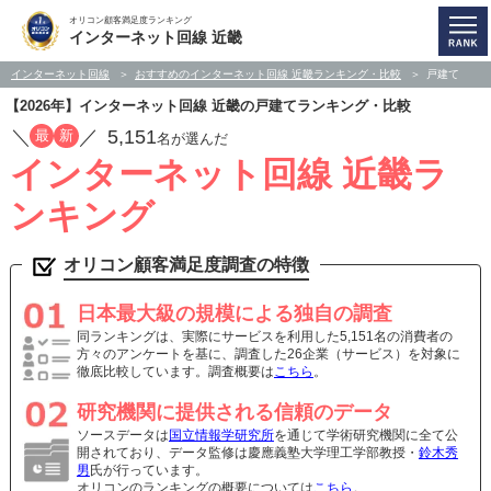
オリコン顧客満足度ランキング
インターネット回線 近畿
インターネット回線
おすすめのインターネット回線 近畿ランキング・比較
戸建て
【2026年】インターネット回線 近畿の戸建てランキング・比較
／
／
5,151
最
新
名が選んだ
インターネット回線 近畿ラ
ンキング
オリコン顧客満足度調査の特徴
日本最大級の規模による独自の調査
同ランキングは、実際にサービスを利用した5,151名の消費者の
方々のアンケートを基に、調査した26企業（サービス）を対象に
徹底比較しています。調査概要は
こちら
。
研究機関に提供される信頼のデータ
ソースデータは
国立情報学研究所
を通じて学術研究機関に全て公
開されており、データ監修は慶應義塾大学理工学部教授・
鈴木秀
男
氏が行っています。
オリコンのランキングの概要については
こちら
。