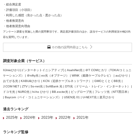
・総合満足度
・評価項目（小項目）
・利用した感想（良かった点・悪かった点）
・他者推奨意向
・他者推奨意向理由
アンケート調査を実施した際の質問事項です。満足度評価項目のほか、該当サービスの利用状況や検討内
容を質問しています。
その他の設問内容はこちら
調査対象企業（サービス）
IIJmioひかり(インターネットイニシアティブ) | AsahiNet光 | ＠T COMヒカリ（TOKAIコミュニ
ケーションズ） | ＠nifty光 | eo光（オプテージ） | WINK（姫路ケーブルテレビ） | auひかり |
おてがる光 | KABU&ひかり | KCN（近鉄ケーブルネットワーク） | GMOとくとくBB光 |
J:COM NET | ZTV | So-net光 | SoftBank 光 | DTI光（ドリーム・トレイン・インターネット） |
ドコモ光 | NURO光 | hi-ho ひかり | BB.excite光 | ビッグローブ光 | フレッツ光（NTT西日本）
| Baycom（ベイ・コミュニケーションズ） | USEN光 01 | U-NEXT光 | 楽天ひかり
過去ランキング
2025年
2024年
2023年
2022年
2021年
ランキング監修