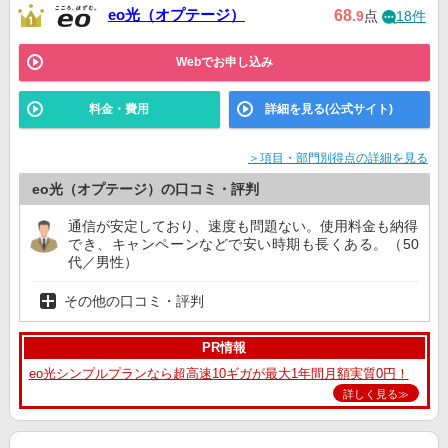
eo光（オプテージ）
68
.9
点
18件
Webでお申し込み
料金・費用
詳細を見る(公式サイト)
＞項目・部門別得点の詳細を見る
eo光（オプテージ）の口コミ・評判
通信が安定しており、速度も問題ない。使用料金も納得
でき、キャンペーンなどで安い時期も長くある。（50
代／男性）
その他の口コミ・評判
PR情報
eo光シンプルプランなら超高速10ギガが最大1年間月額実質0円！
詳しく見る≫