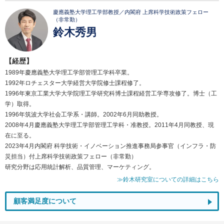
慶應義塾大学理工学部教授／内閣府 上席科学技術政策フェロー
（非常勤）
鈴木秀男
【経歴】
1989年慶應義塾大学理工学部管理工学科卒業。
1992年ロチェスター大学経営大学院修士課程修了。
1996年東京工業大学大学院理工学研究科博士課程経営工学専攻修了。博士（工
学）取得。
1996年筑波大学社会工学系・講師。2002年6月同助教授。
2008年4月慶應義塾大学理工学部管理工学科・准教授。2011年4月同教授、現
在に至る。
2023年4月内閣府 科学技術・イノベーション推進事務局参事官（インフラ・防
災担当）付上席科学技術政策フェロー（非常勤）
研究分野は応用統計解析、品質管理、マーケティング。
≫鈴木研究室についての詳細はこちら
顧客満足度について