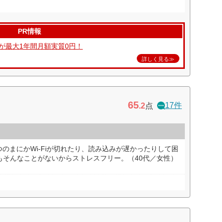
PR情報
が最大1年間月額実質0円！
詳しく見る≫
65
17件
.2
点
のまにかWi-Fiが切れたり、読み込みが遅かったりして困
一度もそんなことがないからストレスフリー。（40代／女性）