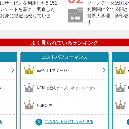
サービスを利用した5,151
ソースデータは
国立
ンケートを基に、調査した
究機関に全て公開さ
を対象に徹底比較していま
義塾大学理工学部教
。
す。
よく見られているランキング
コストパフォーマンス
eo光（オプテージ）
ク）
KCN（近鉄ケーブルネットワーク）
NURO 光
る
このランキングをもっと見る