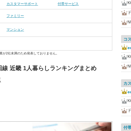
カスタマーサポート
付帯サービス
ファミリー
N
マンション
コ
業が2社未満のため発表しておりません。
N
線 近畿 1人暮らしランキングまとめ
点
カ
付