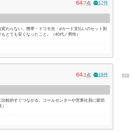
64
17件
.7
点
は変わらない。携帯・ドコモ光・dカード支払いのセット割
りもとても安くなったこと。（40代／男性）
64
18件
.1
点
PR
に比較的すぐつながる。コールセンターや営業社員に親切
性）