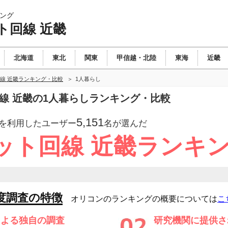
ング
ト回線 近畿
北海道
東北
関東
甲信越・北陸
東海
近畿
線 近畿ランキング・比較
1人暮らし
回線 近畿の1人暮らしランキング・比較
5,151
を利用したユーザー
名が選んだ
ット回線 近畿ランキ
度調査の特徴
オリコンのランキングの概要については
こ
による独自の調査
研究機関に提供さ