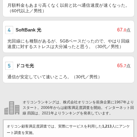
月額料金もあまり高くなく以前と比べ通信速度が速くなった。
（60代以上／男性）
SoftBank 光
67
.0
点
光回線にも種類があるが、5GBベースだったので、やはり回線
速度に対するストレスは大分減ったと思う。（30代／男性）
ドコモ光
65
.7
点
通信が安定していて速いところ。（30代／男性）
オリコンランキングは、株式会社オリコンを前身企業に1967年より
スタート。2006年からは顧客満足度調査を開始。インターネット回
線 四国は、2021年よりランキングを発表しています。
オリコン顧客満足度調査では、実際にサービスを利用した
1,213
人にアンケ
ート調査を実施。