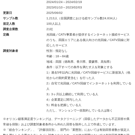
2024/01/24～2024/02/19
2023/01/10～2023/02/03
更新日
2025/06/02
サンプル数
1,213人（全国調査における総サンプル数24,634人）
規定人数
100人以上
調査企業数
21社
定義
光回線／CATV事業者が提供するインターネット接続サービス
のうち、四国エリアにある個人向けの光回線／CATV回線に対
応したサービス
調査対象者
性別：指定なし
年齢：18～84歳
地域：四国（徳島県、香川県、愛媛県、高知県）
条件：以下すべての条件を満たす人を対象とする
1）過去5年以内に光回線／CATV回線サービスに新規加入（他
社からの契約変更含む）を行った人
2）自宅で光回線／CATV回線でインターネットを利用している
人
3）3ヶ月以上継続して利用している人
4）企業選定に関与した人
5）料金を把握している人
ただし、マンションで一括契約している人は除く
※オリコン顧客満足度ランキングは、データクリーニング（回収したデータから不正回答や異
常値を排除）および調査対象者条件から外れた回答を除外した上で作成しています。
※「総合ランキング」、「評価項目別」、部門の「業態別」においては有効回答者数が規定人