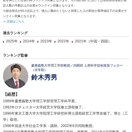
数を満たした企業のみランクイン対象となります。その他の部門においては有効回答者数が規
定人数の半数以上の企業がランクイン対象となります。
※総合得点が60.0点以上で、他人に薦めたくないと回答した人の割合が基準値以下の企業がラ
ンクイン対象となります。
≫ 詳細はこちら
過去ランキング
2025年
2024年
2023年
2022年
2021年（中国・四国）
ランキング監修
慶應義塾大学理工学部教授／内閣府 上席科学技術政策フェロー
（非常勤）
鈴木秀男
【経歴】
1989年慶應義塾大学理工学部管理工学科卒業。
1992年ロチェスター大学経営大学院修士課程修了。
1996年東京工業大学大学院理工学研究科博士課程経営工学専攻修了。博士（工
学）取得。
1996年筑波大学社会工学系・講師。2002年6月同助教授。
2008年4月慶應義塾大学理工学部管理工学科・准教授。2011年4月同教授、現