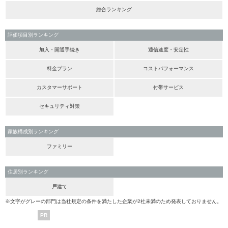
総合ランキング
評価項目別ランキング
加入・開通手続き
通信速度・安定性
料金プラン
コストパフォーマンス
カスタマーサポート
付帯サービス
セキュリティ対策
家族構成別ランキング
ファミリー
住居別ランキング
戸建て
※文字がグレーの部門は当社規定の条件を満たした企業が2社未満のため発表しておりません。
PR