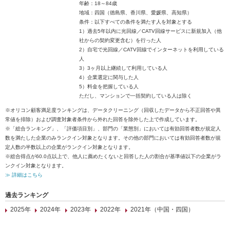
年齢：18～84歳
地域：四国（徳島県、香川県、愛媛県、高知県）
条件：以下すべての条件を満たす人を対象とする
1）過去5年以内に光回線／CATV回線サービスに新規加入（他
社からの契約変更含む）を行った人
2）自宅で光回線／CATV回線でインターネットを利用している
人
3）3ヶ月以上継続して利用している人
4）企業選定に関与した人
5）料金を把握している人
ただし、マンションで一括契約している人は除く
※オリコン顧客満足度ランキングは、データクリーニング（回収したデータから不正回答や異
常値を排除）および調査対象者条件から外れた回答を除外した上で作成しています。
※「総合ランキング」、「評価項目別」、部門の「業態別」においては有効回答者数が規定人
数を満たした企業のみランクイン対象となります。その他の部門においては有効回答者数が規
定人数の半数以上の企業がランクイン対象となります。
※総合得点が60.0点以上で、他人に薦めたくないと回答した人の割合が基準値以下の企業がラ
ンクイン対象となります。
≫ 詳細はこちら
過去ランキング
2025年
2024年
2023年
2022年
2021年（中国・四国）