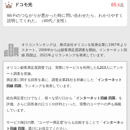
ドコモ光
65
.5
点
Wi-Fiのつながりが悪かった時に問い合わせたら、わかりやすく
説明してくれた。（40代／女性）
オリコンランキングは、株式会社オリコンを前身企業に1967年より
スタート。2006年からは顧客満足度調査を開始。インターネット回
線 四国は、2021年よりランキングを発表しています。
オリコン顧客満足度調査では、実際にサービスを利用した
1,213
人にアンケ
ート調査を実施。
満足度に関する回答を基に、調査企業
21
社を対象にした「
インターネット
回線 四国
」ランキングを発表しています。
総合満足度だけでなく、様々な切り口から「
インターネット回線 四国
」を
評価。さらに回答者の口コミや評判といった、実際のユーザーの声も掲載
しています。
サービス検討の際、“ユーザー満足度”からも比較することで「
インターネッ
ト回線 四国
」選びにお役立てください。