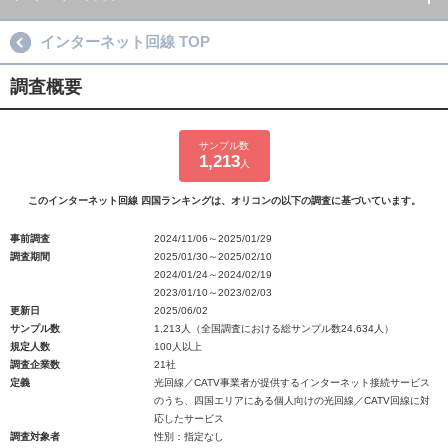
インターネット回線 TOP
調査概要
サンプル数
1,213
人
このインターネット回線 四国ランキングは、オリコンの以下の調査に基づいています。
事前調査
2024/11/06～2025/01/29
調査期間
2025/01/30～2025/02/10
2024/01/24～2024/02/19
2023/01/10～2023/02/03
更新日
2025/06/02
サンプル数
1,213人（全国調査における総サンプル数24,634人）
規定人数
100人以上
調査企業数
21社
定義
光回線／CATV事業者が提供するインターネット接続サービス
のうち、四国エリアにある個人向けの光回線／CATV回線に対
応したサービス
調査対象者
性別：指定なし