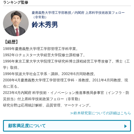
ランキング監修
慶應義塾大学理工学部教授／内閣府 上席科学技術政策フェロー
（非常勤）
鈴木秀男
【経歴】
1989年慶應義塾大学理工学部管理工学科卒業。
1992年ロチェスター大学経営大学院修士課程修了。
1996年東京工業大学大学院理工学研究科博士課程経営工学専攻修了。博士（工
学）取得。
1996年筑波大学社会工学系・講師。2002年6月同助教授。
2008年4月慶應義塾大学理工学部管理工学科・准教授。2011年4月同教授、現
在に至る。
2023年4月内閣府 科学技術・イノベーション推進事務局参事官（インフラ・防
災担当）付上席科学技術政策フェロー（非常勤）
研究分野は応用統計解析、品質管理、マーケティング。
≫鈴木研究室についての詳細はこちら
顧客満足度について