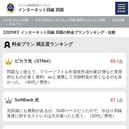
オリコン顧客満足度ランキング
インターネット回線 四国
インターネット回線
おすすめのインターネット回線 四国ランキング・比較
2025年版
料金プラン
【2025年】インターネット回線 四国の料金プランランキング・比較
料金プラン 満足度ランキング
ピカラ光（STNet）
69
.7
点
問題なく使えて、フリーソフトも年賀状作成や家計簿など実用
的なものが多く便利。auと連携して月額料金が安くなるのも良
かった。（40代／男性）
SoftBank 光
67
.1
点
光回線にも種類があるが、5GBベースだったので、やはり回線
速度に対するストレスは大分減ったと思う。（30代／男性）