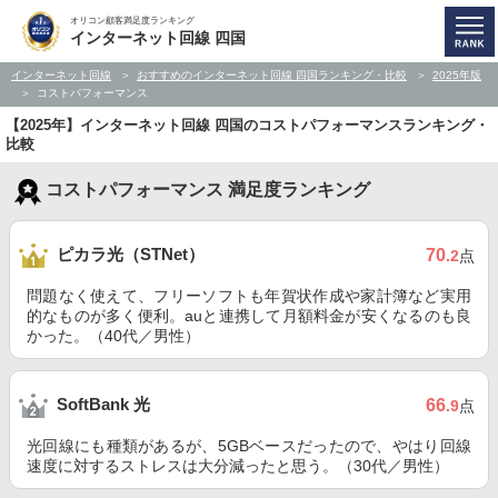
オリコン顧客満足度ランキング
インターネット回線 四国
インターネット回線
おすすめのインターネット回線 四国ランキング・比較
2025年版
コストパフォーマンス
【2025年】インターネット回線 四国のコストパフォーマンスランキング・
比較
コストパフォーマンス 満足度ランキング
ピカラ光（STNet）
70
.2
点
問題なく使えて、フリーソフトも年賀状作成や家計簿など実用
的なものが多く便利。auと連携して月額料金が安くなるのも良
かった。（40代／男性）
SoftBank 光
66
.9
点
光回線にも種類があるが、5GBベースだったので、やはり回線
速度に対するストレスは大分減ったと思う。（30代／男性）