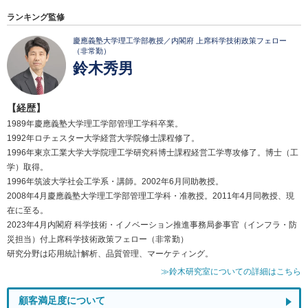
ランキング監修
慶應義塾大学理工学部教授／内閣府 上席科学技術政策フェロー
（非常勤）
鈴木秀男
【経歴】
1989年慶應義塾大学理工学部管理工学科卒業。
1992年ロチェスター大学経営大学院修士課程修了。
1996年東京工業大学大学院理工学研究科博士課程経営工学専攻修了。博士（工
学）取得。
1996年筑波大学社会工学系・講師。2002年6月同助教授。
2008年4月慶應義塾大学理工学部管理工学科・准教授。2011年4月同教授、現
在に至る。
2023年4月内閣府 科学技術・イノベーション推進事務局参事官（インフラ・防
災担当）付上席科学技術政策フェロー（非常勤）
研究分野は応用統計解析、品質管理、マーケティング。
≫鈴木研究室についての詳細はこちら
顧客満足度について