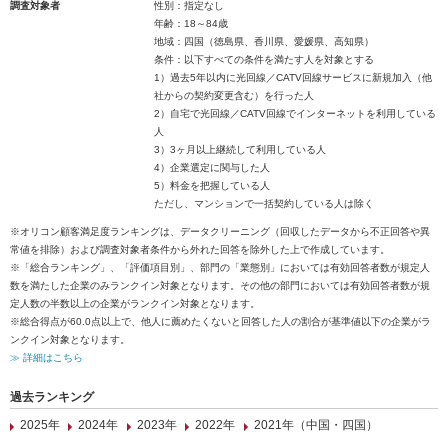
調査対象者
性別：指定なし
年齢：18～84歳
地域：四国（徳島県、香川県、愛媛県、高知県）
条件：以下すべての条件を満たす人を対象とする
1）過去5年以内に光回線／CATV回線サービスに新規加入（他
社からの契約変更含む）を行った人
2）自宅で光回線／CATV回線でインターネットを利用している
人
3）3ヶ月以上継続して利用している人
4）企業選定に関与した人
5）料金を把握している人
ただし、マンションで一括契約している人は除く
※オリコン顧客満足度ランキングは、データクリーニング（回収したデータから不正回答や異
常値を排除）および調査対象者条件から外れた回答を除外した上で作成しています。
※「総合ランキング」、「評価項目別」、部門の「業態別」においては有効回答者数が規定人
数を満たした企業のみランクイン対象となります。その他の部門においては有効回答者数が規
定人数の半数以上の企業がランクイン対象となります。
※総合得点が60.0点以上で、他人に薦めたくないと回答した人の割合が基準値以下の企業がラ
ンクイン対象となります。
≫ 詳細はこちら
過去ランキング
2025年
2024年
2023年
2022年
2021年（中国・四国）