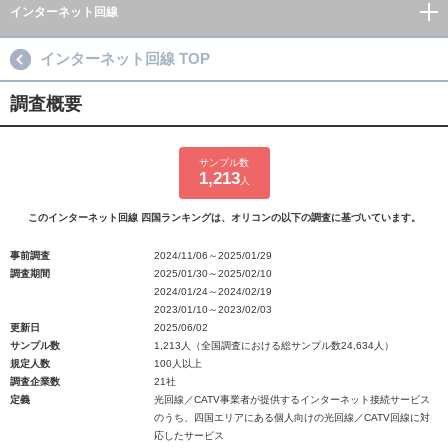
インターネット回線
インターネット回線 TOP
調査概要
サンプル数
1,213
人
このインターネット回線 四国ランキングは、オリコンの以下の調査に基づいています。
事前調査
2024/11/06～2025/01/29
調査期間
2025/01/30～2025/02/10
2024/01/24～2024/02/19
2023/01/10～2023/02/03
更新日
2025/06/02
サンプル数
1,213人（全国調査における総サンプル数24,634人）
規定人数
100人以上
調査企業数
21社
定義
光回線／CATV事業者が提供するインターネット接続サービス
のうち、四国エリアにある個人向けの光回線／CATV回線に対
応したサービス