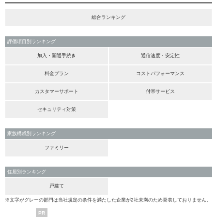
総合ランキング
評価項目別ランキング
加入・開通手続き
通信速度・安定性
料金プラン
コストパフォーマンス
カスタマーサポート
付帯サービス
セキュリティ対策
家族構成別ランキング
ファミリー
住居別ランキング
戸建て
※文字がグレーの部門は当社規定の条件を満たした企業が2社未満のため発表しておりません。
PR