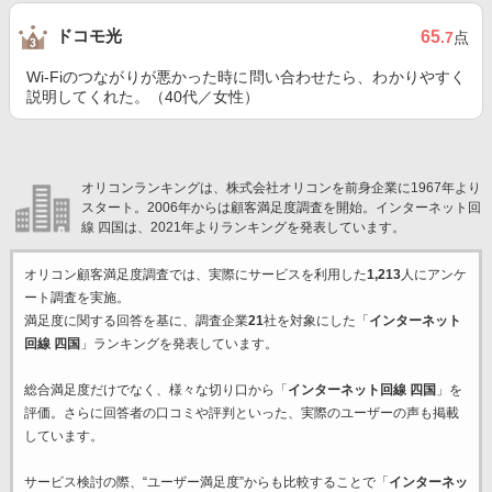
ドコモ光
65
.7
点
Wi-Fiのつながりが悪かった時に問い合わせたら、わかりやすく
説明してくれた。（40代／女性）
オリコンランキングは、株式会社オリコンを前身企業に1967年より
スタート。2006年からは顧客満足度調査を開始。インターネット回
線 四国は、2021年よりランキングを発表しています。
オリコン顧客満足度調査では、実際にサービスを利用した
1,213
人にアンケ
ート調査を実施。
満足度に関する回答を基に、調査企業
21
社を対象にした「
インターネット
回線 四国
」ランキングを発表しています。
総合満足度だけでなく、様々な切り口から「
インターネット回線 四国
」を
評価。さらに回答者の口コミや評判といった、実際のユーザーの声も掲載
しています。
サービス検討の際、“ユーザー満足度”からも比較することで「
インターネッ