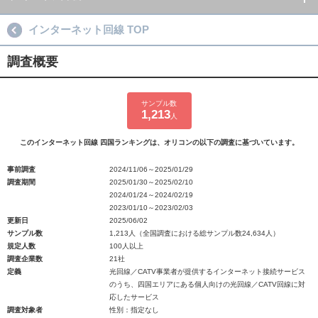
インターネット回線 TOP
調査概要
サンプル数
1,213
人
このインターネット回線 四国ランキングは、オリコンの以下の調査に基づいています。
事前調査
2024/11/06～2025/01/29
調査期間
2025/01/30～2025/02/10
2024/01/24～2024/02/19
2023/01/10～2023/02/03
更新日
2025/06/02
サンプル数
1,213人（全国調査における総サンプル数24,634人）
規定人数
100人以上
調査企業数
21社
定義
光回線／CATV事業者が提供するインターネット接続サービス
のうち、四国エリアにある個人向けの光回線／CATV回線に対
応したサービス
調査対象者
性別：指定なし