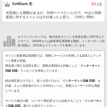
SoftBank 光
63
.1
点
光回線にも種類があるが、5GBベースだったので、やはり回線
速度に対するストレスは大分減ったと思う。（30代／男性）
オリコンランキングは、株式会社オリコンを前身企業に1967年より
スタート。2006年からは顧客満足度調査を開始。インターネット回
線 四国は、2021年よりランキングを発表しています。
オリコン顧客満足度調査では、実際にサービスを利用した
1,213
人にアンケ
ート調査を実施。
満足度に関する回答を基に、調査企業
21
社を対象にした「
インターネット
回線 四国
」ランキングを発表しています。
総合満足度だけでなく、様々な切り口から「
インターネット回線 四国
」を
評価。さらに回答者の口コミや評判といった、実際のユーザーの声も掲載
しています。
サービス検討の際、“ユーザー満足度”からも比較することで「
インターネッ
ト回線 四国
」選びにお役立てください。