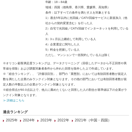
年齢：18～84歳
地域：四国（徳島県、香川県、愛媛県、高知県）
条件：以下すべての条件を満たす人を対象とする
1）過去5年以内に光回線／CATV回線サービスに新規加入（他
社からの契約変更含む）を行った人
2）自宅で光回線／CATV回線でインターネットを利用している
人
3）3ヶ月以上継続して利用している人
4）企業選定に関与した人
5）料金を把握している人
ただし、マンションで一括契約している人は除く
※オリコン顧客満足度ランキングは、データクリーニング（回収したデータから不正回答や異
常値を排除）および調査対象者条件から外れた回答を除外した上で作成しています。
※「総合ランキング」、「評価項目別」、部門の「業態別」においては有効回答者数が規定人
数を満たした企業のみランクイン対象となります。その他の部門においては有効回答者数が規
定人数の半数以上の企業がランクイン対象となります。
※総合得点が60.0点以上で、他人に薦めたくないと回答した人の割合が基準値以下の企業がラ
ンクイン対象となります。
≫ 詳細はこちら
過去ランキング
2025年
2024年
2023年
2022年
2021年（中国・四国）