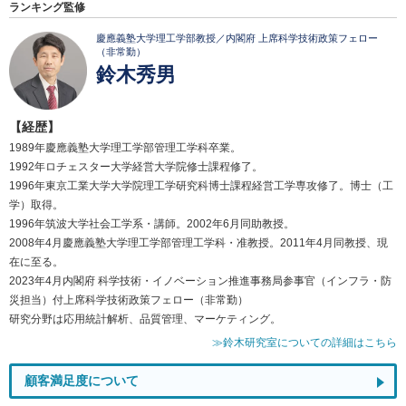
ランキング監修
慶應義塾大学理工学部教授／内閣府 上席科学技術政策フェロー
（非常勤）
鈴木秀男
【経歴】
1989年慶應義塾大学理工学部管理工学科卒業。
1992年ロチェスター大学経営大学院修士課程修了。
1996年東京工業大学大学院理工学研究科博士課程経営工学専攻修了。博士（工
学）取得。
1996年筑波大学社会工学系・講師。2002年6月同助教授。
2008年4月慶應義塾大学理工学部管理工学科・准教授。2011年4月同教授、現
在に至る。
2023年4月内閣府 科学技術・イノベーション推進事務局参事官（インフラ・防
災担当）付上席科学技術政策フェロー（非常勤）
研究分野は応用統計解析、品質管理、マーケティング。
≫鈴木研究室についての詳細はこちら
顧客満足度について