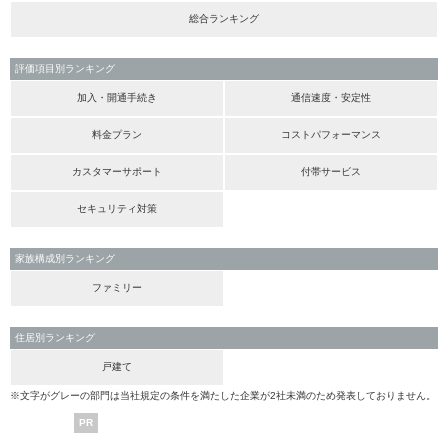
総合ランキング
評価項目別ランキング
加入・開通手続き
通信速度・安定性
料金プラン
コストパフォーマンス
カスタマーサポート
付帯サービス
セキュリティ対策
家族構成別ランキング
ファミリー
住居別ランキング
戸建て
※文字がグレーの部門は当社規定の条件を満たした企業が2社未満のため発表しておりません。
PR