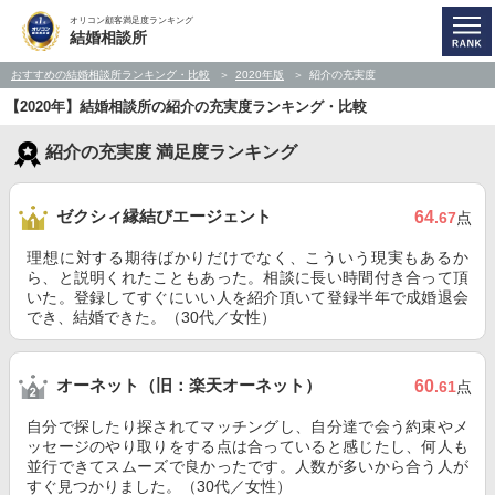
オリコン顧客満足度ランキング
結婚相談所
おすすめの結婚相談所ランキング・比較
2020年版
紹介の充実度
【2020年】結婚相談所の紹介の充実度ランキング・比較
紹介の充実度 満足度ランキング
ゼクシィ縁結びエージェント
64
.67
点
理想に対する期待ばかりだけでなく、こういう現実もあるか
ら、と説明くれたこともあった。相談に長い時間付き合って頂
いた。登録してすぐにいい人を紹介頂いて登録半年で成婚退会
でき、結婚できた。（30代／女性）
オーネット（旧：楽天オーネット）
60
.61
点
自分で探したり探されてマッチングし、自分達で会う約束やメ
ッセージのやり取りをする点は合っていると感じたし、何人も
並行できてスムーズで良かったです。人数が多いから合う人が
すぐ見つかりました。（30代／女性）