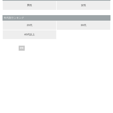
男性
女性
年代別ランキング
20代
30代
40代以上
PR