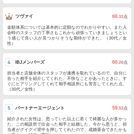
ツヴァイ
60
.32
点
金額体系については基本的に定額なのでわかりやすい。また入
会時のスタッフの丁寧さもこれから頑張っていきましょうとい
う感じで良い人が見つかりそうな期待ができた。（30代／女
性）
IBJメンバーズ
60
.26
点
担当者と店舗全体のスタッフが連携を取れているので、自分に
合った相手を紹介してくれた。不快なことがあったときに、す
ぐにヒアリングしてくれて相手相談所にも苦言してくれた点。
（30代／女性）
パートナーエージェント
59
.52
点
紹介された女性は、思っていた以上に若くて綺麗な人が多かっ
た。この相談所で出会った相手と結婚した。今から思うと、担
当者がグイグイ背中を押してくれたので、成婚退会できたかも