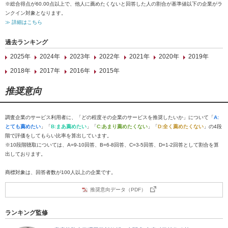
※総合得点が60.00点以上で、他人に薦めたくないと回答した人の割合が基準値以下の企業がラ
ンクイン対象となります。
≫ 詳細はこちら
過去ランキング
2025年
2024年
2023年
2022年
2021年
2020年
2019年
2018年
2017年
2016年
2015年
推奨意向
調査企業のサービス利用者に、「どの程度その企業のサービスを推奨したいか」について「
A:
とても薦めたい
」「
B:まあ薦めたい
」「
C:あまり薦めたくない
」「
D:全く薦めたくない
」の4段
階で評価をしてもらい比率を算出しています。
※10段階聴取については、A=9-10回答、B=6-8回答、C=3-5回答、D=1-2回答として割合を算
出しております。
商標対象は、回答者数が100人以上の企業です。
推奨意向データ（PDF）
ランキング監修