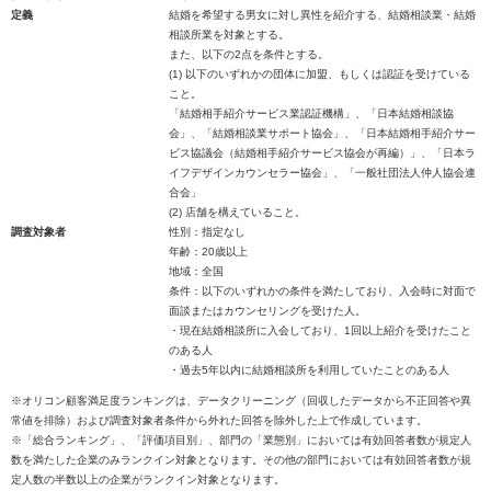
定義
結婚を希望する男女に対し異性を紹介する、結婚相談業・結婚
相談所業を対象とする。
また、以下の2点を条件とする。
(1) 以下のいずれかの団体に加盟、もしくは認証を受けている
こと。
「結婚相手紹介サービス業認証機構」、「日本結婚相談協
会」、「結婚相談業サポート協会」、「日本結婚相手紹介サー
ビス協議会（結婚相手紹介サービス協会が再編）」、「日本ラ
イフデザインカウンセラー協会」、「一般社団法人仲人協会連
合会」
(2) 店舗を構えていること。
調査対象者
性別：指定なし
年齢：20歳以上
地域：全国
条件：以下のいずれかの条件を満たしており、入会時に対面で
面談またはカウンセリングを受けた人。
・現在結婚相談所に入会しており、1回以上紹介を受けたこと
のある人
・過去5年以内に結婚相談所を利用していたことのある人
※オリコン顧客満足度ランキングは、データクリーニング（回収したデータから不正回答や異
常値を排除）および調査対象者条件から外れた回答を除外した上で作成しています。
※「総合ランキング」、「評価項目別」、部門の「業態別」においては有効回答者数が規定人
数を満たした企業のみランクイン対象となります。その他の部門においては有効回答者数が規
定人数の半数以上の企業がランクイン対象となります。