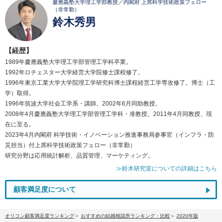
慶應義塾大学理工学部教授／内閣府 上席科学技術政策フェロー
（非常勤）
鈴木秀男
【経歴】
1989年慶應義塾大学理工学部管理工学科卒業。
1992年ロチェスター大学経営大学院修士課程修了。
1996年東京工業大学大学院理工学研究科博士課程経営工学専攻修了。博士（工
学）取得。
1996年筑波大学社会工学系・講師。2002年6月同助教授。
2008年4月慶應義塾大学理工学部管理工学科・准教授。2011年4月同教授、現
在に至る。
2023年4月内閣府 科学技術・イノベーション推進事務局参事官（インフラ・防
災担当）付上席科学技術政策フェロー（非常勤）
研究分野は応用統計解析、品質管理、マーケティング。
≫鈴木研究室についての詳細はこちら
顧客満足度について
オリコン顧客満足度ランキング
おすすめの結婚相談所ランキング・比較
2020年版