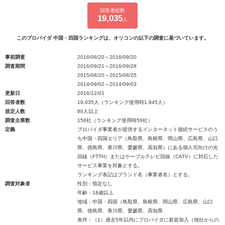
回答者総数
19,035
人
このプロバイダ 中国・四国ランキングは、オリコンの以下の調査に基づいています。
事前調査
2016/06/20～2016/09/20
調査期間
2016/09/21～2016/09/28
2015/08/20～2015/08/25
2014/09/02～2014/09/03
更新日
2016/12/01
回答者数
19,035人（ランキング使用時1,945人）
規定人数
80人以上
調査企業数
158社（ランキング使用時59社）
定義
プロバイダ事業者が提供するインターネット接続サービスのう
ち中国・四国エリア（鳥取県、島根県、岡山県、広島県、山口
県、徳島県、香川県、愛媛県、高知県）にある個人宅向けの光
回線（FTTH）またはケーブルテレビ回線（CATV）に対応した
サービス事業を対象とする。
ランキング表記はブランド名（事業者名）とする。
調査対象者
性別：指定なし
年齢：18歳以上
地域：中国・四国（鳥取県、島根県、岡山県、広島県、山口
県、徳島県、香川県、愛媛県、高知県
条件：（1）過去5年以内にプロバイダに新規加入（他社からの