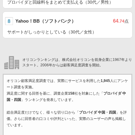
プロバイダと回線料をまとめて支払える（30代／男性）
Yahoo！BB（ソフトバンク）
64
.74
点
サポートがしっかりとしている（30代／女性）
オリコンランキングは、株式会社オリコンを前身企業に1967年より
スタート。2006年からは顧客満足度調査を開始。
オリコン顧客満足度調査では、実際にサービスを利用した
1,945
人にアンケ
ート調査を実施。
満足度に関する回答を基に、調査企業
158
社を対象にした「
プロバイダ 中
国・四国
」ランキングを発表しています。
総合満足度だけでなく、様々な切り口から「
プロバイダ 中国・四国
」を評
価。さらに回答者の口コミや評判といった、実際のユーザーの声も掲載し
ています。