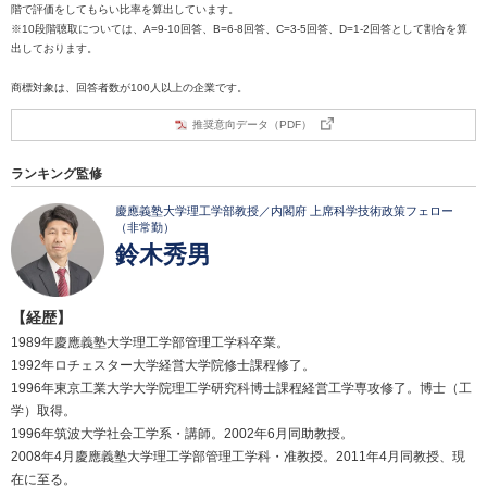
階で評価をしてもらい比率を算出しています。
※10段階聴取については、A=9-10回答、B=6-8回答、C=3-5回答、D=1-2回答として割合を算
出しております。
商標対象は、回答者数が100人以上の企業です。
推奨意向データ（PDF）
ランキング監修
慶應義塾大学理工学部教授／内閣府 上席科学技術政策フェロー
（非常勤）
鈴木秀男
【経歴】
1989年慶應義塾大学理工学部管理工学科卒業。
1992年ロチェスター大学経営大学院修士課程修了。
1996年東京工業大学大学院理工学研究科博士課程経営工学専攻修了。博士（工
学）取得。
1996年筑波大学社会工学系・講師。2002年6月同助教授。
2008年4月慶應義塾大学理工学部管理工学科・准教授。2011年4月同教授、現
在に至る。