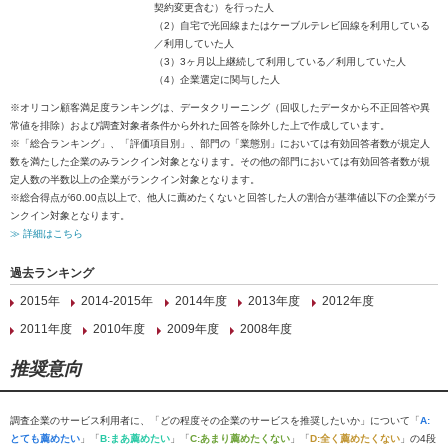
契約変更含む）を行った人
（2）自宅で光回線またはケーブルテレビ回線を利用している
／利用していた人
（3）3ヶ月以上継続して利用している／利用していた人
（4）企業選定に関与した人
※オリコン顧客満足度ランキングは、データクリーニング（回収したデータから不正回答や異
常値を排除）および調査対象者条件から外れた回答を除外した上で作成しています。
※「総合ランキング」、「評価項目別」、部門の「業態別」においては有効回答者数が規定人
数を満たした企業のみランクイン対象となります。その他の部門においては有効回答者数が規
定人数の半数以上の企業がランクイン対象となります。
※総合得点が60.00点以上で、他人に薦めたくないと回答した人の割合が基準値以下の企業がラ
ンクイン対象となります。
≫ 詳細はこちら
過去ランキング
2015年
2014-2015年
2014年度
2013年度
2012年度
2011年度
2010年度
2009年度
2008年度
推奨意向
調査企業のサービス利用者に、「どの程度その企業のサービスを推奨したいか」について「
A:
とても薦めたい
」「
B:まあ薦めたい
」「
C:あまり薦めたくない
」「
D:全く薦めたくない
」の4段