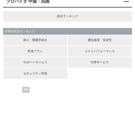
プロバイダ 中国・四国
総合ランキング
評価項目別ランキング
加入・開通手続き
通信速度・安定性
料金プラン
コストパフォーマンス
サポートサービス
付帯サービス
セキュリティ対策
PR