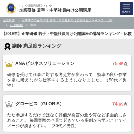
オリコン顧客満足度ランキング
企業研修 若手・中堅社員向け公開講座
企業研修
おすすめの企業研修 若手・中堅社員向け公開講座ランキング・比較
2019年版
講師
【2019年】企業研修 若手・中堅社員向け公開講座の講師ランキング・比較
講師 満足度ランキング
ANAビジネスソリューション
75
.45
点
研修を受けて仕事に対する考え方が変わって、効率の良い作業
を常に考えながら仕事をするようになりました。（50代／男
性）
グロービス（GLOBIS）
74
.69
点
ただ参加するだけではなく評価が発言の量や質など多面的にさ
れること。 毎回実際の企業で起きている事例から学ぶことでイ
メージが湧きやすい。（30代／男性）