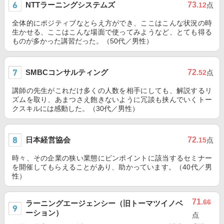
NTTラーニングシステムズ
73
.12
点
全体的にポジティブなとらえ方ができ、ここはこんな状況の時
生かせる、ここはこんな場面で使ってみようなど、とても得る
ものが多かった講習だった。（50代／男性）
SMBCコンサルティング
72
.52
点
講師の先生がこれだけ多くの人数を相手にしても、解説するリ
ズムを取り、あまつさえ飽きないように冗談も挟んでいくトー
クスキルには感動した。（30代／男性）
日本経営協会
72
.15
点
時々、その企業の狭い業態にピンポイントに該当するセミナー
を開催してもらえることがあり、助かっています。（40代／男
性）
71
.66
ラーニングエージェンシー（旧トーマツイノベ
ーション）
点