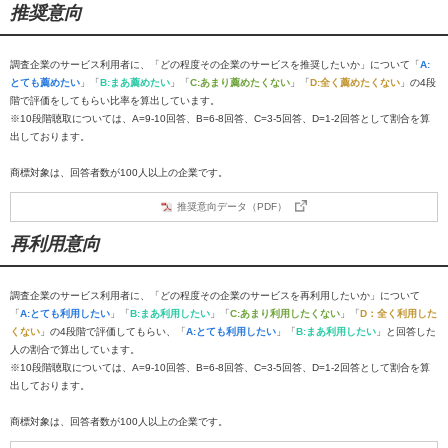
推奨意向
調査企業のサービス利用者に、「どの程度その企業のサービスを推奨したいか」について「
A:
とても薦めたい
」「
B:まあ薦めたい
」「
C:あまり薦めたくない
」「
D:全く薦めたくない
」の4段
階で評価をしてもらい比率を算出しています。
※10段階聴取については、A=9-10回答、B=6-8回答、C=3-5回答、D=1-2回答として割合を算
出しております。
商標対象は、回答者数が100人以上の企業です。
推奨意向データ（PDF）
再利用意向
調査企業のサービス利用者に、「どの程度その企業のサービスを再利用したいか」について
「
A:とても利用したい
」「
B:まあ利用したい
」「
C:あまり利用したくない
」「
D：全く利用した
くない
」の4段階で評価してもらい、「
A:とても利用したい
」「
B:まあ利用したい
」と回答した
人の割合で算出しています。
※10段階聴取については、A=9-10回答、B=6-8回答、C=3-5回答、D=1-2回答として割合を算
出しております。
商標対象は、回答者数が100人以上の企業です。