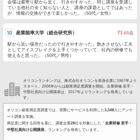
会場は最寄り駅から近く、行きやすかった。同じ講座を受講し
ている他社の全く知らない人と、講座の課題としてではあった
が、情報の交換ができて楽しかった。（50代／女性）
産業能率大学（総合研究所）
71
.65
点
駅から近い場所だったので行きやすかった。飽きさせない工夫
としてアイスブレイクを上手くつかっていて、社内の研修でも
使えると思った。（50代／男性）
オリコンランキングは、株式会社オリコンを前身企業に1967年より
スタート。2006年からは顧客満足度調査を開始。企業研修 若手・
中堅社員向け公開講座は、2017年よりランキングを発表していま
す。
オリコン顧客満足度調査では、実際にサービスを利用した
3,348
人にアンケ
ート調査を実施。
満足度に関する回答を基に、調査企業
28
社を対象にした「
企業研修 若手・
中堅社員向け公開講座
」ランキングを発表しています。