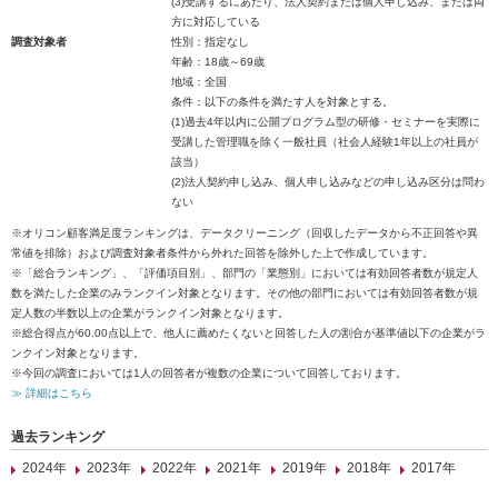
(3)受講するにあたり、法人契約または個人申し込み、または両
方に対応している
調査対象者
性別：指定なし
年齢：18歳～69歳
地域：全国
条件：以下の条件を満たす人を対象とする。
(1)過去4年以内に公開プログラム型の研修・セミナーを実際に
受講した管理職を除く一般社員（社会人経験1年以上の社員が
該当）
(2)法人契約申し込み、個人申し込みなどの申し込み区分は問わ
ない
※オリコン顧客満足度ランキングは、データクリーニング（回収したデータから不正回答や異
常値を排除）および調査対象者条件から外れた回答を除外した上で作成しています。
※「総合ランキング」、「評価項目別」、部門の「業態別」においては有効回答者数が規定人
数を満たした企業のみランクイン対象となります。その他の部門においては有効回答者数が規
定人数の半数以上の企業がランクイン対象となります。
※総合得点が60.00点以上で、他人に薦めたくないと回答した人の割合が基準値以下の企業がラ
ンクイン対象となります。
※今回の調査においては1人の回答者が複数の企業について回答しております。
≫ 詳細はこちら
過去ランキング
2024年
2023年
2022年
2021年
2019年
2018年
2017年