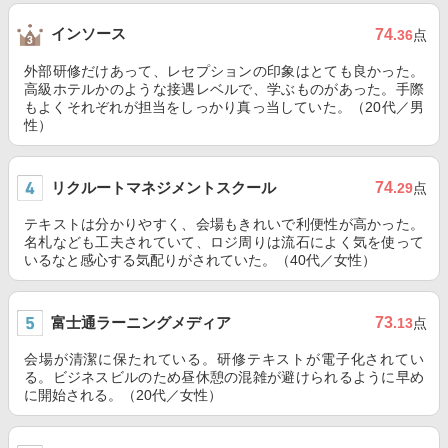
インソース
74
.36
点
外部研修だけあって、レセプションの印象はとても良かった。
高級ホテルかのような接遇レベルで、学ぶものがあった。手際
もよくそれぞれが担当をしっかり真っ当していた。（20代／男
性）
リクルートマネジメントスクール
74
.29
点
テキストは分かりやすく、会場もきれいで利便性が高かった。
名札なども工夫されていて、ロジ周りは流石によく気を使って
いるなと感心する気配りがされていた。（40代／女性）
富士通ラーニングメディア
73
.13
点
会場が清潔に保たれている。研修テキストが電子化されてい
る。ビジネスビルのため昼休憩の混雑が避けられるように早め
に開始される。（20代／女性）