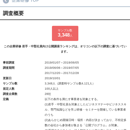
企業研修 TOP
調査概要
サンプル数
3,348
人
この企業研修 若手・中堅社員向け公開講座ランキングは、オリコンの以下の調査に基づいてい
ます。
事前調査
2019/01/07～2019/06/05
調査期間
2019/06/06～2019/07/05
2017/12/20～2017/12/28
更新日
2019/10/01
サンプル数
3,348人（調査時サンプル数4,121人）
規定人数
100人以上
調査企業数
28社
定義
以下の条件を満たす事業者を対象とする。
(1)若手・中堅社員を対象としたビジネスマナーやビジネススキ
ル、専門知識などを学ぶ研修・セミナーを開催している事業者
のうち
(2)あらかじめ開催日時・場所・内容が決まっており、不特定多
数の会社から参加者が集まる「公開プログラム」が対象。