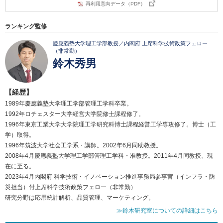
再利用意向データ（PDF）
ランキング監修
慶應義塾大学理工学部教授／内閣府 上席科学技術政策フェロー
（非常勤）
鈴木秀男
【経歴】
1989年慶應義塾大学理工学部管理工学科卒業。
1992年ロチェスター大学経営大学院修士課程修了。
1996年東京工業大学大学院理工学研究科博士課程経営工学専攻修了。博士（工
学）取得。
1996年筑波大学社会工学系・講師。2002年6月同助教授。
2008年4月慶應義塾大学理工学部管理工学科・准教授。2011年4月同教授、現
在に至る。
2023年4月内閣府 科学技術・イノベーション推進事務局参事官（インフラ・防
災担当）付上席科学技術政策フェロー（非常勤）
研究分野は応用統計解析、品質管理、マーケティング。
≫鈴木研究室についての詳細はこちら