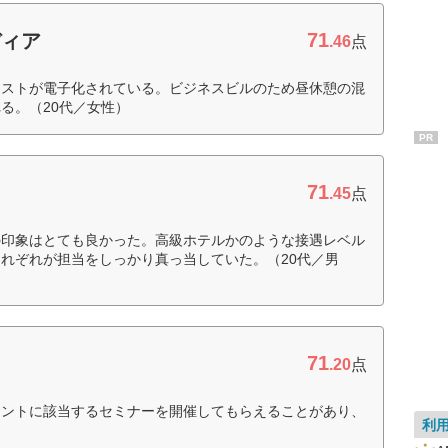
71
ディア
.46
点
キストが電子化されている。ビジネスビルのため昼休憩の混
る。（20代／女性）
PR
71
.45
点
の印象はとても良かった。高級ホテルかのような接遇レベル
れぞれが担当をしっかり真っ当していた。（20代／男
71
.20
点
イントに該当するセミナーを開催してもらえることがあり、
利