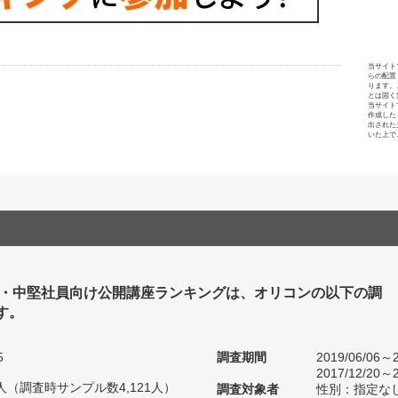
当サイト
らの配置
ります。
とは固く
当サイト
作成した
出された
いた上で
手・中堅社員向け公開講座ランキングは、オリコンの以下の調
す。
5
調査期間
2019/06/06～2
2017/12/20～2
48人（調査時サンプル数4,121人）
調査対象者
性別：指定な