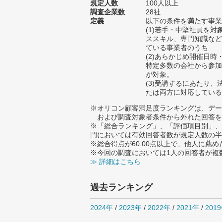
規定人数
100人以上
調査企業数
28社
定義
以下の条件を満たす事業
(1)若手・中堅社員を
ススキル、専門知識など
ている事業者のうち
(2)あらかじめ開催日
特定多数の会社から参加
が対象。
(3)受講するにあたり
たは両方に対応している
※オリコン顧客満足度ランキングは、デー
および調査対象者条件から外れた回答を
※「総合ランキング」、「評価項目別」、
門においては有効回答者数が規定人数の半
※総合得点が60.00点以上で、他人に
※今回の調査においては1人の回答者が複
≫ 詳細はこちら
過去ランキング
2024年
/
2023年
/
2022年
/
2021年
/
201