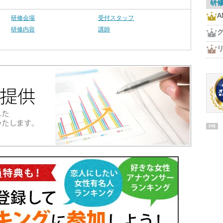
研
研修会場
受付スタッフ
研修内容
講師
グ
PR