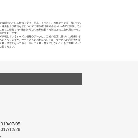
で公開されている情報（文字、写真、イラスト、画像データ等）及びこれ
・編集および構造などについての著作権は株式会社oricon MEに帰属してお
これらの情報を権利者の許可なく無断転載・複製などの二次利用を行うこ
禁じております。
で掲載しているすべての情報やデータは、当社の調査に基づいた結果から
ものとなりますが、サービスへの感想については、サービスの利用者が提
見解・感想となっており、当社の見解・意見ではないことをご理解いただ
ご覧ください。
019/07/05
017/12/28
し