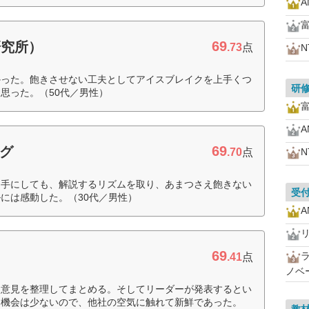
69
研究所）
.73
点
かった。飽きさせない工夫としてアイスブレイクを上手くつ
研
思った。（50代／男性）
69
ング
.70
点
相手にしても、解説するリズムを取り、あまつさえ飽きない
受
には感動した。（30代／男性）
69
）
.41
点
ノベ
、意見を整理してまとめる。そしてリーダーが発表するとい
う機会は少ないので、他社の空気に触れて新鮮であった。