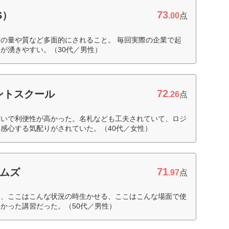
73
S）
.00
点
の量や質など多面的にされること。 毎回実際の企業で起
が湧きやすい。（30代／男性）
72
ントスクール
.26
点
れいで利便性が高かった。名札なども工夫されていて、ロジ
感心する気配りがされていた。（40代／女性）
71
テムズ
.97
点
き、ここはこんな状況の時生かせる、ここはこんな場面で使
かった講習だった。（50代／男性）