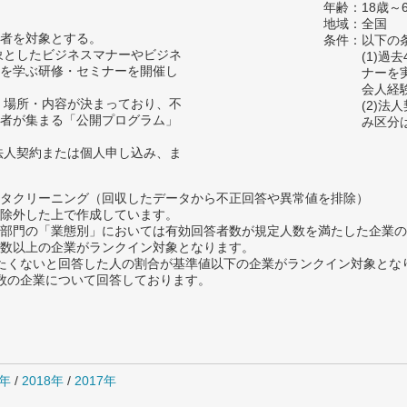
年齢：18歳～
地域：全国
者を対象とする。
条件：以下の
対象としたビジネスマナーやビジネ
(1)
を学ぶ研修・セミナーを開催し
ナーを
会人経
時・場所・内容が決まっており、不
(2)
者が集まる「公開プログラム」
み区分
、法人契約または個人申し込み、ま
タクリーニング（回収したデータから不正回答や異常値を排除）
除外した上で作成しています。
部門の「業態別」においては有効回答者数が規定人数を満たした企業の
数以上の企業がランクイン対象となります。
薦めたくないと回答した人の割合が基準値以下の企業がランクイン対象とな
数の企業について回答しております。
9年
/
2018年
/
2017年