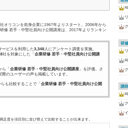
教
オリコンを前身企業に1967年よりスタート。2006年から
グ
研修 若手・中堅社員向け公開講座は、2017年よりランキン
研
サービスを利用した
3,348
人にアンケート調査を実施。
28
社を対象にした「
企業研修 若手・中堅社員向け公開講
から「
企業研修 若手・中堅社員向け公開講座
」を評価。さ
グ
実際のユーザーの声も掲載しています。
からも比較することで「
企業研修 若手・中堅社員向け公開
講
グ
客満足度を項目別に並び替えて比較することが出来ます。