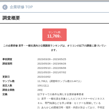
企業研修 TOP
調査概要
サンプル数
11,769
人
この企業研修 若手・一般社員向け公開講座ランキングは、オリコンの以下の調査に基づいてい
ます。
事前調査
2023/03/29～2023/05/25
調査期間
2023/05/26～2023/06/26
2022/05/10～2022/06/06
2021/05/20～2021/07/02
更新日
2023/10/02
サンプル数
11,769人（調査時サンプル数13,447人）
規定人数
100人以上
調査企業数
28社
定義
以下すべての条件を満たす企業研修事業者
1）若手・一般社員を対象としたビジネスマナーやビジネスス
キル、専門知識などを学ぶ研修・セミナーを開催している
2）あらかじめ開催日時・場所・内容が決まっており、不特定