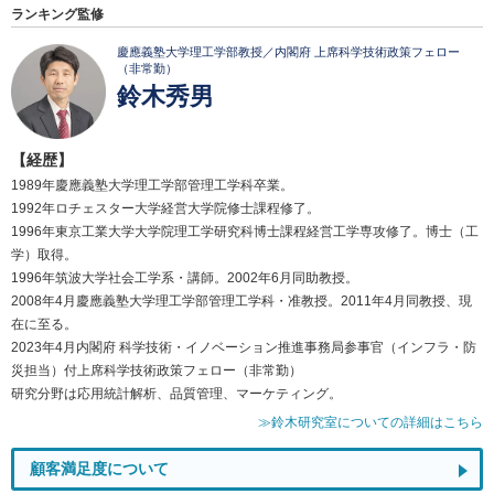
ランキング監修
慶應義塾大学理工学部教授／内閣府 上席科学技術政策フェロー
（非常勤）
鈴木秀男
【経歴】
1989年慶應義塾大学理工学部管理工学科卒業。
1992年ロチェスター大学経営大学院修士課程修了。
1996年東京工業大学大学院理工学研究科博士課程経営工学専攻修了。博士（工
学）取得。
1996年筑波大学社会工学系・講師。2002年6月同助教授。
2008年4月慶應義塾大学理工学部管理工学科・准教授。2011年4月同教授、現
在に至る。
2023年4月内閣府 科学技術・イノベーション推進事務局参事官（インフラ・防
災担当）付上席科学技術政策フェロー（非常勤）
研究分野は応用統計解析、品質管理、マーケティング。
≫鈴木研究室についての詳細はこちら
顧客満足度について