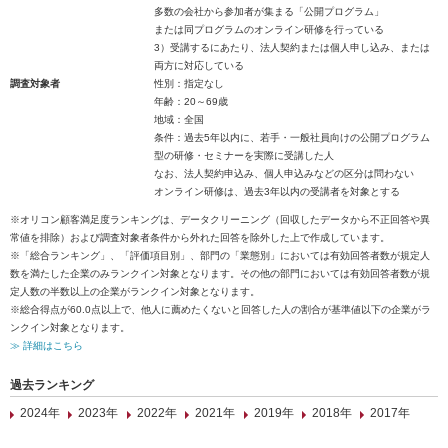
多数の会社から参加者が集まる「公開プログラム」
または同プログラムのオンライン研修を行っている
3）受講するにあたり、法人契約または個人申し込み、または
両方に対応している
調査対象者
性別：指定なし
年齢：20～69歳
地域：全国
条件：過去5年以内に、若手・一般社員向けの公開プログラム
型の研修・セミナーを実際に受講した人
なお、法人契約申込み、個人申込みなどの区分は問わない
オンライン研修は、過去3年以内の受講者を対象とする
※オリコン顧客満足度ランキングは、データクリーニング（回収したデータから不正回答や異
常値を排除）および調査対象者条件から外れた回答を除外した上で作成しています。
※「総合ランキング」、「評価項目別」、部門の「業態別」においては有効回答者数が規定人
数を満たした企業のみランクイン対象となります。その他の部門においては有効回答者数が規
定人数の半数以上の企業がランクイン対象となります。
※総合得点が60.0点以上で、他人に薦めたくないと回答した人の割合が基準値以下の企業がラ
ンクイン対象となります。
≫ 詳細はこちら
過去ランキング
2024年
2023年
2022年
2021年
2019年
2018年
2017年