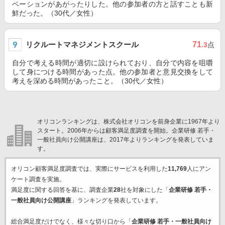
ベーションがあがったりした。他の参加者の方と話すことも新
鮮だった。（30代／女性）
リクルートマネジメントスクール
71
.3
点
自分で考える時間が適切に設けられており、自分で内容を咀嚼
して身につける時間があった点。他の参加者と意見交換をして
考えを深める時間があったこと。（30代／女性）
オリコンランキングは、株式会社オリコンを前身企業に1967年より
スタート。2006年からは顧客満足度調査を開始。企業研修 若手・
一般社員向け公開講座は、2017年よりランキングを発表していま
す。
オリコン顧客満足度調査では、実際にサービスを利用した
11,769
人にアン
ケート調査を実施。
満足度に関する回答を基に、調査企業
28
社を対象にした「
企業研修 若手・
一般社員向け公開講座
」ランキングを発表しています。
総合満足度だけでなく、様々な切り口から「
企業研修 若手・一般社員向け