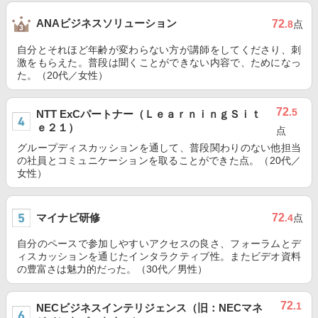
ANAビジネスソリューション
72
.8
点
自分とそれほど年齢が変わらない方が講師をしてくださり、刺
激をもらえた。普段は聞くことができない内容で、ためになっ
た。（20代／女性）
72
.5
NTT ExCパートナー（ＬｅａｒｎｉｎｇＳｉｔ
ｅ２１）
点
グループディスカッションを通して、普段関わりのない他担当
の社員とコミュニケーションを取ることができた点。（20代／
女性）
マイナビ研修
72
.4
点
自分のペースで参加しやすいアクセスの良さ、フォーラムとデ
ィスカッションを通じたインタラクティブ性。またビデオ資料
の豊富さは魅力的だった。（30代／男性）
72
.1
NECビジネスインテリジェンス（旧：NECマネ