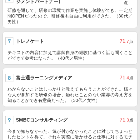
ジメントパートナー）
点
研修を通して、研修の環境で作業を実施し体験ができ、一定期
間OPENだったので、研修後も自由に利用ができた。（30代／
男性）
トレノケート
71
.7
点
テキストの内容に加えて講師自身の経験に基づく話も聞くこと
ができて参考になった。（40代／男性）
富士通ラーニングメディア
71
.4
点
わからないことはしっかりと教えてもらうことができた。様々
な人が参加する研修の場合、触れたことのない業界の考え方を
知ることができ有意義だった。（30代／女性）
SMBCコンサルティング
71
.3
点
今まで知らなかった、気が付かなかったことに対してちょっと
したヒントを得て、それを実際に活かせると仕事に対するモチ