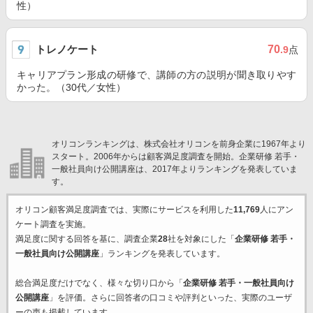
性）
トレノケート
70
.9
点
キャリアプラン形成の研修で、講師の方の説明が聞き取りやす
かった。（30代／女性）
オリコンランキングは、株式会社オリコンを前身企業に1967年より
スタート。2006年からは顧客満足度調査を開始。企業研修 若手・
一般社員向け公開講座は、2017年よりランキングを発表していま
す。
オリコン顧客満足度調査では、実際にサービスを利用した
11,769
人にアン
ケート調査を実施。
満足度に関する回答を基に、調査企業
28
社を対象にした「
企業研修 若手・
一般社員向け公開講座
」ランキングを発表しています。
総合満足度だけでなく、様々な切り口から「
企業研修 若手・一般社員向け
公開講座
」を評価。さらに回答者の口コミや評判といった、実際のユーザ
ーの声も掲載しています。