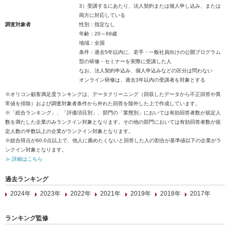
3）受講するにあたり、法人契約または個人申し込み、または
両方に対応している
調査対象者
性別：指定なし
年齢：20～69歳
地域：全国
条件：過去5年以内に、若手・一般社員向けの公開プログラム
型の研修・セミナーを実際に受講した人
なお、法人契約申込み、個人申込みなどの区分は問わない
オンライン研修は、過去3年以内の受講者を対象とする
※オリコン顧客満足度ランキングは、データクリーニング（回収したデータから不正回答や異
常値を排除）および調査対象者条件から外れた回答を除外した上で作成しています。
※「総合ランキング」、「評価項目別」、部門の「業態別」においては有効回答者数が規定人
数を満たした企業のみランクイン対象となります。その他の部門においては有効回答者数が規
定人数の半数以上の企業がランクイン対象となります。
※総合得点が60.0点以上で、他人に薦めたくないと回答した人の割合が基準値以下の企業がラ
ンクイン対象となります。
≫ 詳細はこちら
過去ランキング
2024年
2023年
2022年
2021年
2019年
2018年
2017年
ランキング監修