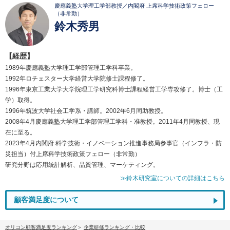
慶應義塾大学理工学部教授／内閣府 上席科学技術政策フェロー
（非常勤）
鈴木秀男
【経歴】
1989年慶應義塾大学理工学部管理工学科卒業。
1992年ロチェスター大学経営大学院修士課程修了。
1996年東京工業大学大学院理工学研究科博士課程経営工学専攻修了。博士（工
学）取得。
1996年筑波大学社会工学系・講師。2002年6月同助教授。
2008年4月慶應義塾大学理工学部管理工学科・准教授。2011年4月同教授、現
在に至る。
2023年4月内閣府 科学技術・イノベーション推進事務局参事官（インフラ・防
災担当）付上席科学技術政策フェロー（非常勤）
研究分野は応用統計解析、品質管理、マーケティング。
≫鈴木研究室についての詳細はこちら
顧客満足度について
オリコン顧客満足度ランキング
企業研修ランキング・比較