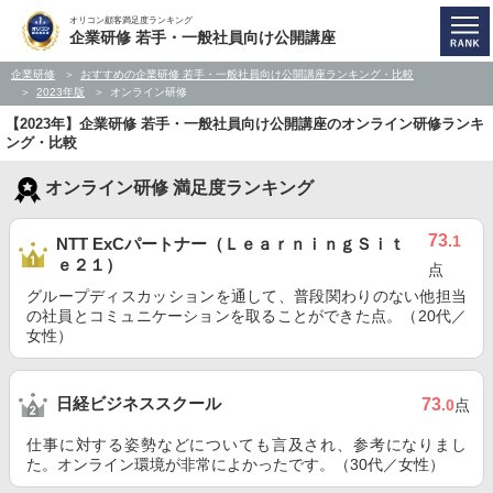
オリコン顧客満足度ランキング
企業研修 若手・一般社員向け公開講座
企業研修
おすすめの企業研修 若手・一般社員向け公開講座ランキング・比較
2023年版
オンライン研修
【2023年】企業研修 若手・一般社員向け公開講座のオンライン研修ランキ
ング・比較
オンライン研修 満足度ランキング
73
.1
NTT ExCパートナー（ＬｅａｒｎｉｎｇＳｉｔ
ｅ２１）
点
グループディスカッションを通して、普段関わりのない他担当
の社員とコミュニケーションを取ることができた点。（20代／
女性）
日経ビジネススクール
73
.0
点
仕事に対する姿勢などについても言及され、参考になりまし
た。オンライン環境が非常によかったです。（30代／女性）