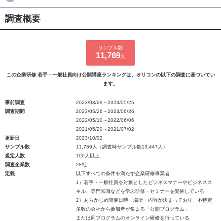
調査概要
サンプル数
11,769
人
この企業研修 若手・一般社員向け公開講座ランキングは、オリコンの以下の調査に基づいてい
ます。
事前調査
2023/03/29～2023/05/25
調査期間
2023/05/26～2023/06/26
2022/05/10～2022/06/06
2021/05/20～2021/07/02
更新日
2023/10/02
サンプル数
11,769人（調査時サンプル数13,447人）
規定人数
100人以上
調査企業数
28社
定義
以下すべての条件を満たす企業研修事業者
1）若手・一般社員を対象としたビジネスマナーやビジネスス
キル、専門知識などを学ぶ研修・セミナーを開催している
2）あらかじめ開催日時・場所・内容が決まっており、不特定
多数の会社から参加者が集まる「公開プログラム」
または同プログラムのオンライン研修を行っている