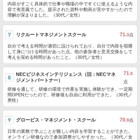
内容がすごく具体的で仕事や職場の中ですぐに使えるような内
容で有意義でした。提示された資料や動画が見やすかったので
理解が深まりました。（30代／女性）
リクルートマネジメントスクール
71
.3
点
自分で考える時間が適切に設けられており、自分で内容を咀嚼
して身につける時間があった点。他の参加者と意見交換をして
考えを深める時間があったこと。（30代／女性）
71
.0
NECビジネスインテリジェンス（旧：NECマネ
ジメントパートナー）
点
研修を通して、研修の環境で作業を実施し体験ができ、一定期
間OPENだったので、研修後も自由に利用ができた。（30代／
男性）
グロービス・マネジメント・スクール
70
.9
点
日常の業務で学ぶことが難しい内容を学習することができた。
オンライン研修なので参加調整がしやすかった。（30代／女