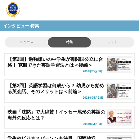
インタビュー 特集
ニュース
特集
フォト
【第2回】勉強嫌いの中学生が難関国公立に合
格！ 克服できた英語学習法とは＜後編＞
2018年05月30日
【第2回】英語学習は何歳から？ 幼児から始め
る英会話、そのメリットは＜前編＞
2018年05月23日
映画「沈黙」で大絶賛！イッセー尾形の英語の
海外の反応とは？
2018年04月03日
学生やビジネスパーソンも注目、国際放送