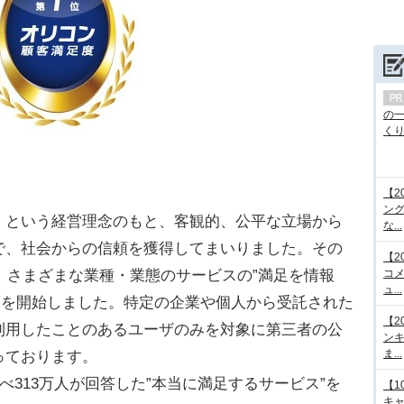
の
くり.
【2
ング
」という経営理念のもと、客観的、公平な立場から
な...
で、社会からの信頼を獲得してまいりました。その
【2
り、さまざまな業種・業態のサービスの”満足を情報
コメ
ュ...
」を開始しました。特定の企業や個人から受託された
【2
利用したことのあるユーザのみを対象に第三者の公
ンキ
ま...
っております。
べ313万人が回答した”本当に満足するサービス”を
【1
キ