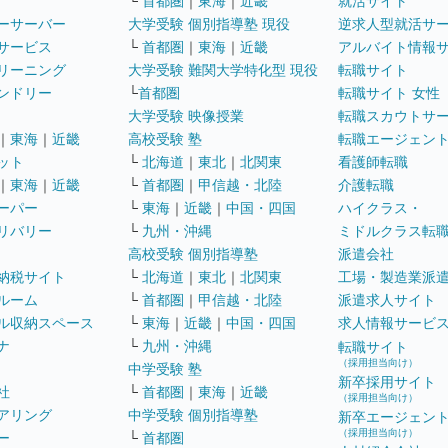
└
首都圏
｜
東海
｜
近畿
就活サイト
ーサーバー
大学受験 個別指導塾 現役
逆求人型就活サ
サービス
└
首都圏
｜
東海
｜
近畿
アルバイト情報
リーニング
大学受験 難関大学特化型 現役
転職サイト
ンドリー
└
首都圏
転職サイト 女性
大学受験 映像授業
転職スカウトサ
｜
東海
｜
近畿
高校受験 塾
転職エージェン
ット
└
北海道
｜
東北
｜
北関東
看護師転職
｜
東海
｜
近畿
└
首都圏
｜
甲信越・北陸
介護転職
ーパー
└
東海
｜
近畿
｜
中国・四国
ハイクラス・
リバリー
└
九州・沖縄
ミドルクラス転
高校受験 個別指導塾
派遣会社
納税サイト
└
北海道
｜
東北
｜
北関東
工場・製造業派
ルーム
└
首都圏
｜
甲信越・北陸
派遣求人サイト
ル収納スペース
└
東海
｜
近畿
｜
中国・四国
求人情報サービ
ナ
└
九州・沖縄
転職サイト
（採用担当向け）
中学受験 塾
新卒採用サイト
社
└
首都圏
｜
東海
｜
近畿
（採用担当向け）
アリング
中学受験 個別指導塾
新卒エージェン
（採用担当向け）
ー
└
首都圏