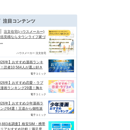
注目コンテンツ
注文住宅(ハウスメーカー)
一括見積ならタウンライフ家づ
..
ハウスメーカー 注文住宅
026年】おすすめ漫画ランキ
！読者10,564人が選ぶ好き
電子コミック
026年】おすすめ恋愛・ラブ
漫画ランキング29選！胸キ
電子コミック
026年】おすすめ少年漫画ラ
ング64選！王道から個性派
電子コミック
0,883名調査】格安SIM・携帯
ャリアおすすめ比較｜満足度