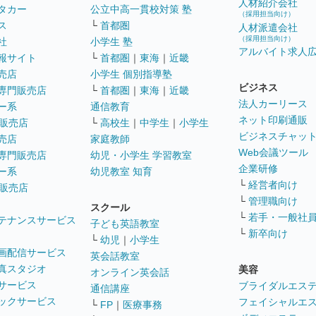
人材紹介会社
タカー
公立中高一貫校対策 塾
（採用担当向け）
ス
└
首都圏
人材派遣会社
（採用担当向け）
社
小学生 塾
アルバイト求人
報サイト
└
首都圏
｜
東海
｜
近畿
売店
小学生 個別指導塾
ビジネス
専門販売店
└
首都圏
｜
東海
｜
近畿
法人カーリース
ー系
通信教育
ネット印刷通販
販売店
└
高校生
｜
中学生
｜
小学生
ビジネスチャッ
売店
家庭教師
Web会議ツール
専門販売店
幼児・小学生 学習教室
企業研修
ー系
幼児教室 知育
└
経営者向け
販売店
└
管理職向け
スクール
└
若手・一般社
テナンスサービス
子ども英語教室
└
新卒向け
└
幼児
｜
小学生
画配信サービス
英会話教室
真スタジオ
美容
オンライン英会話
サービス
ブライダルエス
通信講座
ックサービス
フェイシャルエ
└
FP
｜
医療事務