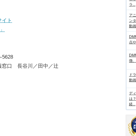
ラ...
アニ
サイト
ンタ
動画サ
」
DM
点
DM
-5628
徴
報窓口 長谷川／田中／辻
ド
動画
デ
は
経...