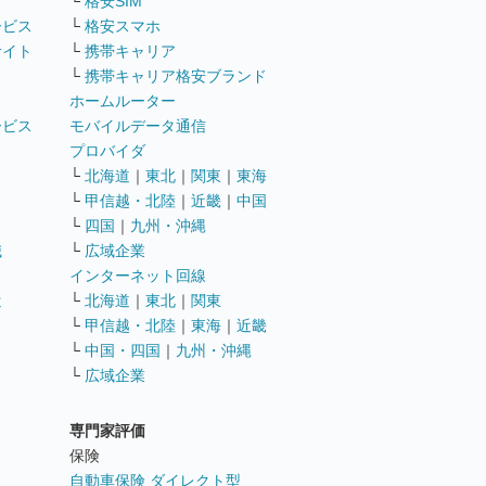
└
格安SIM
ービス
└
格安スマホ
サイト
└
携帯キャリア
└
携帯キャリア格安ブランド
ホームルーター
ービス
モバイルデータ通信
ト
プロバイダ
└
北海道
｜
東北
｜
関東
｜
東海
└
甲信越・北陸
｜
近畿
｜
中国
└
四国
｜
九州・沖縄
職
└
広域企業
インターネット回線
遣
└
北海道
｜
東北
｜
関東
└
甲信越・北陸
｜
東海
｜
近畿
ス
└
中国・四国
｜
九州・沖縄
└
広域企業
専門家評価
ト
保険
自動車保険 ダイレクト型