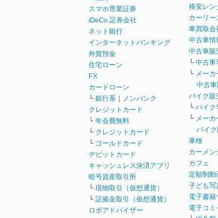
格安レン
スマホ専業証券
カーリー
iDeCo 証券会社
車買取会
ネット銀行
中古車情
インターネットバンキング
中古車販
外貨預金
└
中古車
住宅ローン
└
メーカ
FX
中古車
カードローン
バイク販
└
銀行系
｜
ノンバンク
└
バイク
クレジットカード
└
メーカ
└
年会費無料
バイク
└
クレジットカード
車検
└
ゴールドカード
カーメン
デビットカード
カフェ
キャッシュレス決済アプリ
定額制動
暗号資産取引所
子ども写
└
現物取引（仮想通貨）
電子書籍
└
証拠金取引（仮想通貨）
電子コミ
ロボアドバイザー