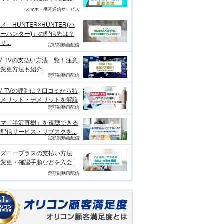
スマホ・携帯通信サービス
メ「HUNTER×HUNTER(ハ
ーハンター)」の配信先は？
...
定額制動画配信
M TVの支払い方法一覧！注意
や変更方法も紹介
定額制動画配信
M TVの評判は？口コミから特
、メリット・デメリットを解説
定額制動画配信
ラマ「半沢直樹」を視聴できる
配信サービス・サブスクを...
定額制動画配信
ィズニープラスの支払い方法
？変更・確認手順などを入会
定額制動画配信