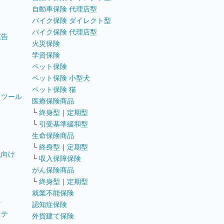
自動車保険 代理店型
バイク保険 ダイレクト型
バイク保険 代理店型
広告
火災保険
学資保険
ペット保険
ペット保険 小型犬
ペット保険 猫
トツール
医療保険商品
└
終身型
｜
定期型
└
引受基準緩和型
生命保険商品
└
終身型
｜
定期型
員向け
└
収入保障保険
がん保険商品
└
終身型
｜
定期型
就業不能保険
テ
認知症保険
ステ
外貨建て保険