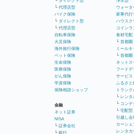
└
ダイレクト型
浄水型
└
代理店型
ウォータ
バイク保険
家事代行
└
ダイレクト型
ハウスク
└
代理店型
コインラ
自転車保険
食材宅配
火災保険
└
首都圏
海外旅行保険
ミールキ
ペット保険
└
首都圏
生命保険
ネットス
医療保険
フードデ
がん保険
サービス
学資保険
ふるさと
保険相談ショップ
トランク
└
レンタ
└
コンテ
金融
└
宅配型
ネット証券
引越し会
NISA
カーシェ
└
証券会社
レンタカ
└
銀行