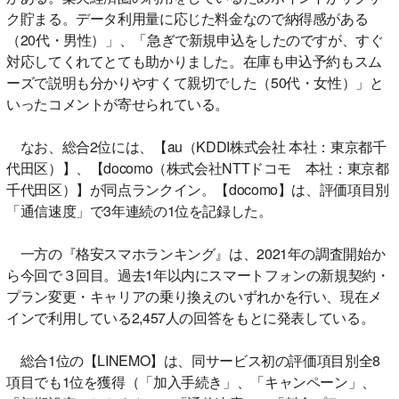
ク貯まる。データ利用量に応じた料金なので納得感がある
（20代・男性）」、「急ぎで新規申込をしたのですが、すぐ
対応してくれてとても助かりました。在庫も申込予約もスム
ーズで説明も分かりやすくて親切でした（50代・女性）」と
いったコメントが寄せられている。
なお、総合2位には、【au（KDDI株式会社 本社：東京都千
代田区）】、【docomo（株式会社NTTドコモ 本社：東京都
千代田区）】が同点ランクイン。【docomo】は、評価項目別
「通信速度」で3年連続の1位を記録した。
一方の『格安スマホランキング』は、2021年の調査開始か
ら今回で３回目。過去1年以内にスマートフォンの新規契約・
プラン変更・キャリアの乗り換えのいずれかを行い、現在メ
インで利用している2,457人の回答をもとに発表している。
総合1位の【LINEMO】は、同サービス初の評価項目別全8
項目でも1位を獲得（「加入手続き」、「キャンペーン」、