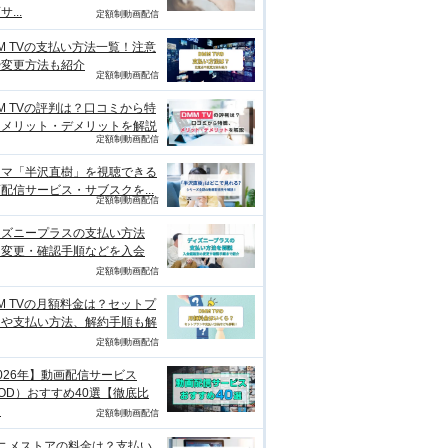
...
定額制動画配信
M TVの支払い方法一覧！注意
や変更方法も紹介
定額制動画配信
M TVの評判は？口コミから特
、メリット・デメリットを解説
定額制動画配信
ラマ「半沢直樹」を視聴できる
配信サービス・サブスクを...
定額制動画配信
ィズニープラスの支払い方法
？変更・確認手順などを入会
定額制動画配信
M TVの月額料金は？セットプ
ンや支払い方法、解約手順も解
定額制動画配信
026年】動画配信サービス
OD）おすすめ40選【徹底比
】
定額制動画配信
アニメストアの料金は？支払い