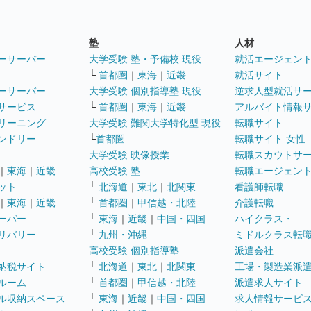
塾
人材
ーサーバー
大学受験 塾・予備校 現役
就活エージェン
└
首都圏
｜
東海
｜
近畿
就活サイト
ーサーバー
大学受験 個別指導塾 現役
逆求人型就活サ
サービス
└
首都圏
｜
東海
｜
近畿
アルバイト情報
リーニング
大学受験 難関大学特化型 現役
転職サイト
ンドリー
└
首都圏
転職サイト 女性
大学受験 映像授業
転職スカウトサ
｜
東海
｜
近畿
高校受験 塾
転職エージェン
ット
└
北海道
｜
東北
｜
北関東
看護師転職
｜
東海
｜
近畿
└
首都圏
｜
甲信越・北陸
介護転職
ーパー
└
東海
｜
近畿
｜
中国・四国
ハイクラス・
リバリー
└
九州・沖縄
ミドルクラス転
高校受験 個別指導塾
派遣会社
納税サイト
└
北海道
｜
東北
｜
北関東
工場・製造業派
ルーム
└
首都圏
｜
甲信越・北陸
派遣求人サイト
ル収納スペース
└
東海
｜
近畿
｜
中国・四国
求人情報サービ