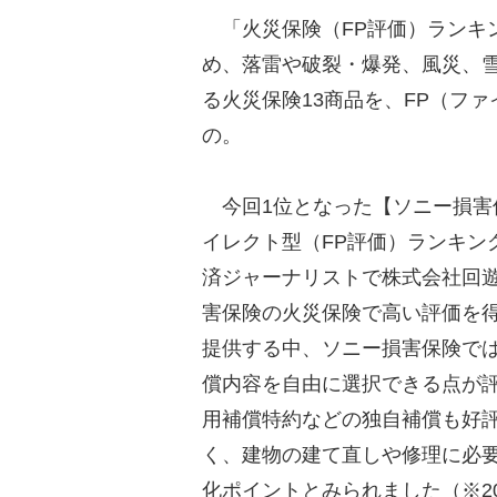
「火災保険（FP評価）ランキ
め、落雷や破裂・爆発、風災、
る火災保険13商品を、FP（フ
の。
今回1位となった【ソニー損害保
イレクト型（FP評価）ランキン
済ジャーナリストで株式会社回遊
害保険の火災保険で高い評価を
提供する中、ソニー損害保険で
償内容を自由に選択できる点が
用補償特約などの独自補償も好
く、建物の建て直しや修理に必
化ポイントとみられました（※2