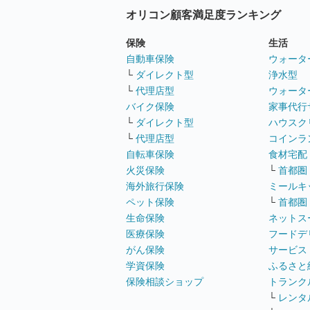
オリコン顧客満足度ランキング
保険
生活
自動車保険
ウォータ
└
ダイレクト型
浄水型
└
代理店型
ウォータ
バイク保険
家事代行
└
ダイレクト型
ハウスク
└
代理店型
コインラ
自転車保険
食材宅配
火災保険
└
首都圏
海外旅行保険
ミールキ
ペット保険
└
首都圏
生命保険
ネットス
医療保険
フードデ
がん保険
サービス
学資保険
ふるさと
保険相談ショップ
トランク
└
レンタ