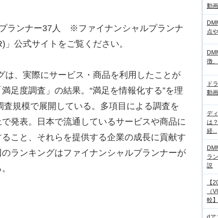
動画サ
DM
プランナー37人 ※ファイナンシャルプランナ
点
R)」公式サイトをご覧ください。
DM
徴
ングは、実際にサービス・商品を利用したことが
ド
満足度調査」の結果。“満足を情報化する”を理
動画
の調査規模で展開している。多項目による調査を
デ
上で発表。日本で流通しているサービスや商品に
は
経...
すること、それらを提供する企業の成長に貢献す
DM
回のランキングはファイナンシャルプランナーが
ラ
説
る。
【2
（V
較
d