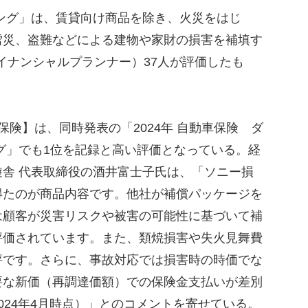
ング」は、賃貸向け商品を除き、火災をはじ
雪災、盗難などによる建物や家財の損害を補填す
ァイナンシャルプランナー）37人が評価したも
険】は、同時発表の「2024年 自動車保険 ダ
グ」でも1位を記録と高い評価となっている。経
舎 代表取締役の酒井富士子氏は、「ソニー損
得たのが商品内容です。他社が補償パッケージを
は顧客が災害リスクや被害の可能性に基づいて補
評価されています。また、類焼損害や失火見舞費
評です。さらに、事故対応では損害時の時価でな
要な新価（再調達価額）での保険金支払いが差別
024年4月時点）」とのコメントを寄せている。