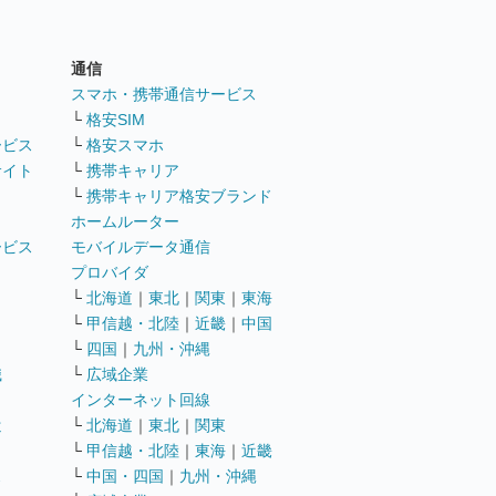
通信
ト
スマホ・携帯通信サービス
└
格安SIM
ービス
└
格安スマホ
サイト
└
携帯キャリア
└
携帯キャリア格安ブランド
ホームルーター
ービス
モバイルデータ通信
ト
プロバイダ
└
北海道
｜
東北
｜
関東
｜
東海
└
甲信越・北陸
｜
近畿
｜
中国
└
四国
｜
九州・沖縄
職
└
広域企業
インターネット回線
遣
└
北海道
｜
東北
｜
関東
└
甲信越・北陸
｜
東海
｜
近畿
ス
└
中国・四国
｜
九州・沖縄