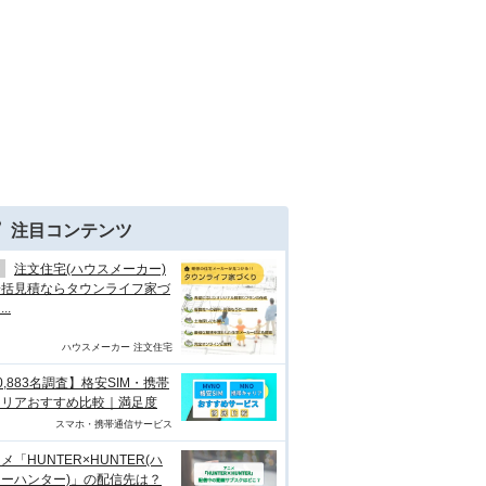
注目コンテンツ
注文住宅(ハウスメーカー)
一括見積ならタウンライフ家づ
..
ハウスメーカー 注文住宅
0,883名調査】格安SIM・携帯
ャリアおすすめ比較｜満足度
スマホ・携帯通信サービス
メ「HUNTER×HUNTER(ハ
ーハンター)」の配信先は？