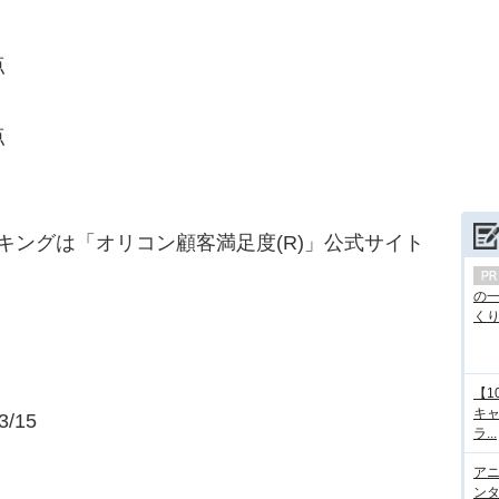
点
点
キングは「オリコン顧客満足度(R)」公式サイト
の
くり.
【1
キ
/15
ラ...
アニ
ンタ