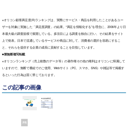
※オリコン顧客満足度(R)ランキングは、実際にサービス・商品を利用したことがあるユー
ザーを対象に実施した「満足度調査」の結果。“満足を情報化する”を理念に、2006年より日
本最大級の調査規模で展開している。多項目による調査を独自に行い、その結果をサイト
上で発表。日本で流通しているサービスや商品に対して、消費者の選択を容易にするこ
と、それらを提供する企業の成長に貢献することを目指しています。
■禁無断複写転載
※オリコンランキング（売上枚数のデータ等）の著作権その他の権利はオリコンに帰属して
いますので、無断で番組でのご使用、Webサイト（PC、スマホ、SNS）や雑誌等で掲載す
るといった行為は固く禁じております。
この記事の画像
PR