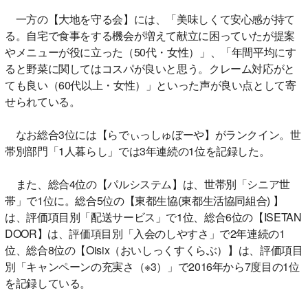
一方の【大地を守る会】には、「美味しくて安心感が持て
る。自宅で食事をする機会が増えて献立に困っていたが提案
やメニューが役に立った（50代・女性）」、「年間平均にす
ると野菜に関してはコスパが良いと思う。クレーム対応がと
ても良い（60代以上・女性）」といった声が良い点として寄
せられている。
なお総合3位には【らでぃっしゅぼーや】がランクイン。世
帯別部門「1人暮らし」では3年連続の1位を記録した。
また、総合4位の【パルシステム】は、世帯別「シニア世
帯」で1位に。総合5位の【東都生協(東都生活協同組合) 】
は、評価項目別「配送サービス」で1位、総合6位の【ISETAN
DOOR】は、評価項目別「入会のしやすさ」で2年連続の1
位、総合8位の【Oisix（おいしっくすくらぶ）】は、評価項目
別「キャンペーンの充実さ（※3）」で2016年から7度目の1位
を記録している。