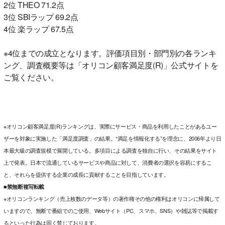
2位 THEO 71.2点
3位 SBIラップ 69.2点
4位 楽ラップ 67.5点
※4位までの成立となります。評価項目別・部門別の各ランキ
ング、調査概要等は「オリコン顧客満足度(R)」公式サイトを
ご覧ください。
※オリコン顧客満足度(R)ランキングは、実際にサービス・商品を利用したことがあるユー
ザーを対象に実施した「満足度調査」の結果。“満足を情報化する”を理念に、2006年より日
本最大級の調査規模で展開している。多項目による調査を独自に行い、その結果をサイト
上で発表。日本で流通しているサービスや商品に対して、消費者の選択を容易にするこ
と、それらを提供する企業の成長に貢献することを目指しています。
■禁無断複写転載
※オリコンランキング（売上枚数のデータ等）の著作権その他の権利はオリコンに帰属して
いますので、無断で番組でのご使用、Webサイト（PC、スマホ、SNS）や雑誌等で掲載す
るといった行為は固く禁じております。