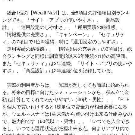
総合1位の【WealthNavi】は、全8項目の評価項目別ランキ
ングでも、「サイト・アプリの使いやすさ」、「商品設
計」、「運用設定のしやすさ」、「運用実績の納得感」、
「情報提供の充実さ」、「キャンペーン」、「セキュリテ
ィ」の7項目で1位を獲得。特に「運用設定のしやすさ」、
「運用実績の納得感」、「情報提供の充実さ」の3項目は、総
合ランキングと同様に調査開始以来5年連続の1位の高評価。
また「セキュリティ」は3年連続、「サイト・アプリの使いや
すさ」、「商品設計」は2年連続1位を記録している。
実際の利用者からは、「知識が乏しくても簡単に始められ
る。将来の目標に向けたシミュレーションから、積み立て金
額も計算してくれてわかりやすい（40代・男性）」、「ETF
を個人で買い付けすると1株単位で資金力が相当必要になる
が、ウェルネスナビは1株未満から買い付け出来る仕組みなの
で、魅力的です（60代以上・男性）」、「いつでも入金でき
るし、いつでも運用状況が把握出来る点。何よりアプリ内で