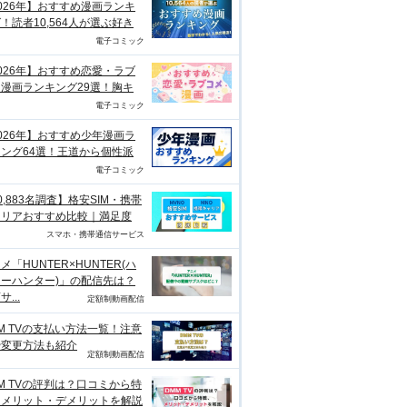
026年】おすすめ漫画ランキ
！読者10,564人が選ぶ好き
電子コミック
026年】おすすめ恋愛・ラブ
漫画ランキング29選！胸キ
電子コミック
026年】おすすめ少年漫画ラ
ング64選！王道から個性派
電子コミック
0,883名調査】格安SIM・携帯
ャリアおすすめ比較｜満足度
スマホ・携帯通信サービス
メ「HUNTER×HUNTER(ハ
ーハンター)」の配信先は？
...
定額制動画配信
M TVの支払い方法一覧！注意
や変更方法も紹介
定額制動画配信
M TVの評判は？口コミから特
、メリット・デメリットを解説