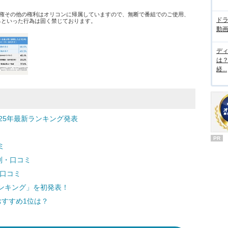
権その他の権利はオリコンに帰属していますので、無断で番組でのご使用、
ド
するといった行為は固く禁じております。
動画
デ
は
経...
25年最新ランキング発表
PR
ミ
評判・口コミ
・口コミ
ンキング」を初発表！
おすすめ1位は？