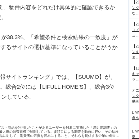
【2
割超え。物件内容をどれだけ具体的に確認できるか
ング
な...
だ。
【2
コメ
ュ...
38.3%、「希望条件と検索結果の一致度」が
利用するサイトの選択基準になっていることがうか
【2
ンキ
ま...
【1
キ
情報サイトランキング」では、【SUUMO】が、
ラ...
総合2位には【LIFULL HOME’S】、総合3位
アニ
インしている。
ンタ
動画サ
DM
点
ービス・商品を利用したことがあるユーザーを対象に実施した「満足度調査」の
DM
日本最大級の調査規模で展開している。多項目による調査を独自に行い、その結果
品に対して、消費者の選択を容易にすること、それらを提供する企業の成長に
徴